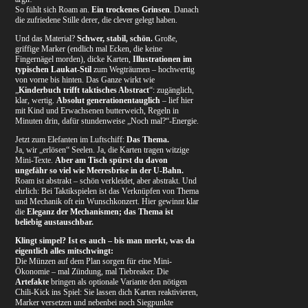
So fühlt sich Roam an.
Ein trockenes Grinsen
. Danach
die zufriedene Stille derer, die clever gelegt haben.
Und das Material?
Schwer, stabil, schön.
Große,
griffige Marker (endlich mal Ecken, die keine
Fingernägel morden), dicke Karten,
Illustrationen im
typischen Laukat-Stil
zum Wegträumen – hochwertig
von vorne bis hinten. Das Ganze wirkt wie
„
Kinderbuch trifft taktisches Abstract
“: zugänglich,
klar, wertig.
Absolut generationentauglich
– lief hier
mit Kind und Erwachsenen butterweich, Regeln in
Minuten drin, dafür stundenweise „Noch mal?“-Energie.
Jetzt zum Elefanten im Luftschiff:
Das Thema.
Ja, wir „erlösen“ Seelen. Ja, die Karten tragen witzige
Mini-Texte.
Aber am Tisch spürst du davon
ungefähr so viel wie Meeresbrise in der U-Bahn.
Roam ist abstrakt – schön verkleidet, aber abstrakt. Und
ehrlich: Bei Taktikspielen ist das Verknüpfen von Thema
und Mechanik oft ein Wunschkonzert. Hier gewinnt klar
die
Eleganz der Mechanismen; das Thema ist
beliebig austauschbar.
Klingt simpel? Ist es auch – bis man merkt, was da
eigentlich alles mitschwingt:
Die Münzen auf dem Plan sorgen für eine Mini-
Ökonomie – mal Zündung, mal Tiebreaker. Die
Artefakte
bringen als optionale Variante den nötigen
Chili-Kick ins Spiel: Sie lassen dich Karten reaktivieren,
Marker versetzen und nebenbei noch Siegpunkte