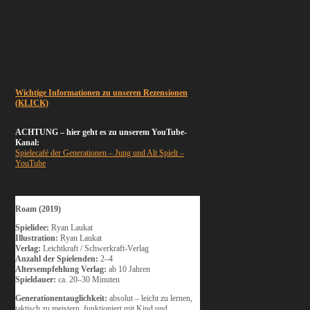
Wichtige Informationen zu unseren Rezensionen
(KLICK)
ACHTUNG – hier geht es zu unserem YouTube-
Kanal:
Spielecafé der Generationen – Jung und Alt Spielt –
YouTube
Roam (2019)
Spielidee:
Ryan Laukat
Illustration:
Ryan Laukat
Verlag:
Leichtkraft / Schwerkraft-Verlag
Anzahl der Spielenden:
2–4
Altersempfehlung Verlag:
ab 10 Jahren
Spieldauer:
ca. 20–30 Minuten
Generationentauglichkeit:
absolut – leicht zu lernen,
taktisch zu meistern, funktioniert mit Kind und