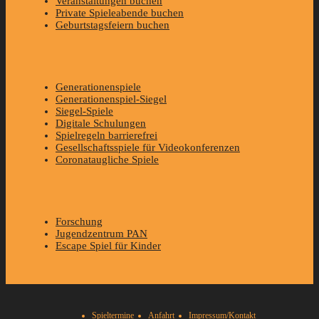
Veranstaltungen buchen
Private Spieleabende buchen
Geburtstagsfeiern buchen
Generationenspiele
Generationenspiel-Siegel
Siegel-Spiele
Digitale Schulungen
Spielregeln barrierefrei
Gesellschaftsspiele für Videokonferenzen
Coronataugliche Spiele
Forschung
Jugendzentrum PAN
Escape Spiel für Kinder
Spieltermine
Anfahrt
Impressum/Kontakt