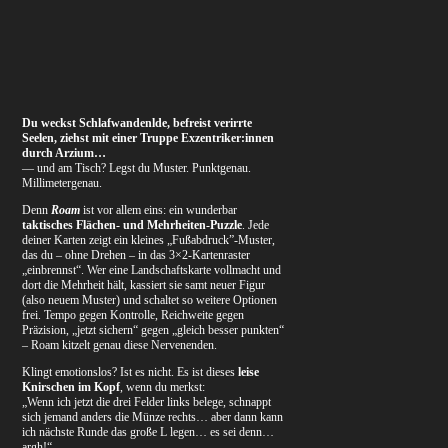
Du weckst Schlafwandenlde, befreist verirrte
Seelen, ziehst mit einer Truppe Exzentriker:innen
durch Arzium…
— und am Tisch? Legst du Muster. Punktgenau.
Millimetergenau.
Denn
Roam
ist vor allem eins: ein wunderbar
taktisches
Flächen- und Mehrheiten-Puzzle
. Jede
deiner Karten zeigt ein kleines „Fußabdruck”-Muster,
das du – ohne Drehen – in das 3×2-Kartenraster
„einbrennst“. Wer eine Landschaftskarte vollmacht und
dort die Mehrheit hält, kassiert sie samt neuer Figur
(also neuem Muster) und schaltet so weitere Optionen
frei. Tempo gegen Kontrolle, Reichweite gegen
Präzision, „jetzt sichern“ gegen „gleich besser punkten“
– Roam kitzelt genau diese Nervenenden.
Klingt emotionslos? Ist es nicht. Es ist dieses
leise
Knirschen im Kopf
, wenn du merkst:
„Wenn ich jetzt die drei Felder links belege, schnappt
sich jemand anders die Münze rechts… aber dann kann
ich nächste Runde das große L legen… es sei denn…
argh!“