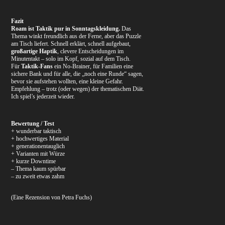
Fazit
Roam ist Taktik pur in Sonntagskleidung.
Das
Thema winkt freundlich aus der Ferne, aber das Puzzle
am Tisch liefert. Schnell erklärt, schnell aufgebaut,
großartige Haptik
, clevere Entscheidungen im
Minutentakt – solo im Kopf, sozial auf dem Tisch.
Für
Taktik-Fans
ein No-Brainer, für Familien eine
sichere Bank und für alle, die „noch eine Runde“ sagen,
bevor sie aufstehen wollten, eine kleine Gefahr.
Empfehlung – trotz (oder wegen) der thematischen Diät.
Ich spiel’s jederzeit wieder.
Bewertung / Test
+ wunderbar taktisch
+ hochwertiges Material
+ generationentauglich
+ Varianten mit Würze
+ kurze Downtime
– Thema kaum spürbar
– zu zweit etwas zahm
(Eine Rezension von Petra Fuchs)