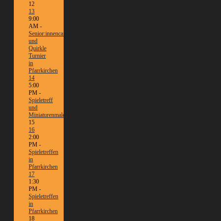
12
13
9:00
AM -
Senior:innencafé
und
Quirkle
Turnier
in
Pfarrkirchen
14
5:00
PM -
Spieletreff
und
Miniaturenmalen/Tabletop
15
16
2:00
PM -
Spieletreffen
in
Pfarrkirchen
17
1:30
PM -
Spieletreffen
in
Pfarrkirchen
18