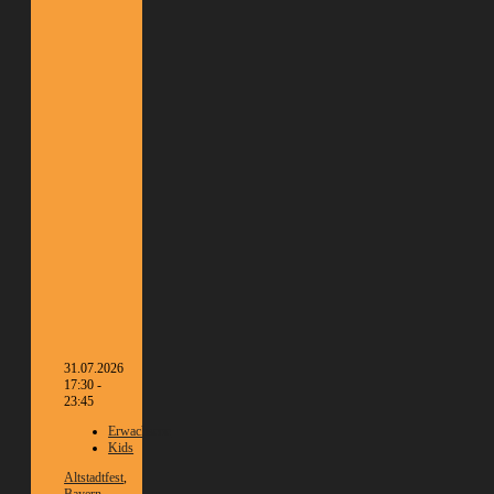
31.07.2026
17:30 -
23:45
Erwachsene
Kids
Altstadtfest
,