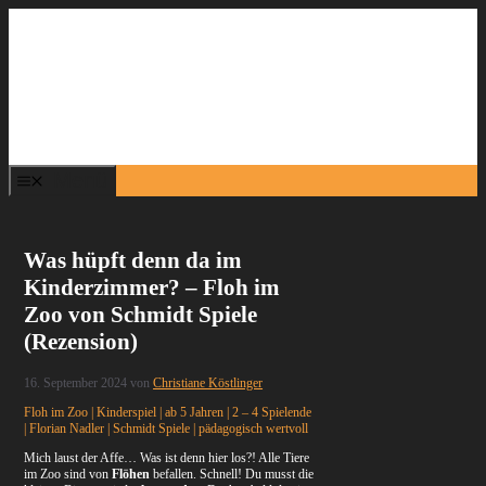
Zum
Inhalt
springen
Menü
Was hüpft denn da im
Kinderzimmer? – Floh im
Zoo von Schmidt Spiele
(Rezension)
16. September 2024
von
Christiane Köstlinger
Floh im Zoo | Kinderspiel | ab 5 Jahren | 2 – 4 Spielende
| Florian Nadler | Schmidt Spiele | pädagogisch wertvoll
Mich laust der Affe… Was ist denn hier los?! Alle Tiere
im Zoo sind von
Flöhen
befallen. Schnell! Du musst die