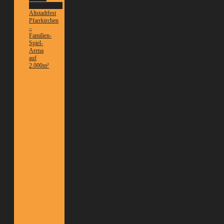
Informationen
Altstadtfest
Pfarrkirchen
–
Familien-
Spiel-
Arena
auf
2.000m²