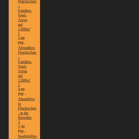
Pfarrkirchen
–
Familien-
Spiel-
Arena
auf
2.000m²
1
5:00
PM -
Altstadtfest
Pfarrkirchen
–
Familien-
Spiel-
Arena
auf
2.000m²
2
4:00
PM -
Altstadtfest
in
Pfarrkirchen
- in der
Ringallee
3
1:30
PM -
Spieletreffen