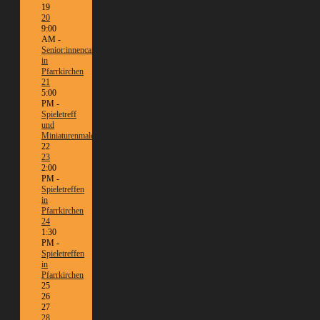
19
20
9:00
AM -
Senior:innencafé
in
Pfarrkirchen
21
5:00
PM -
Spieletreff
und
Miniaturenmalen/Tabletop
22
23
2:00
PM -
Spieletreffen
in
Pfarrkirchen
24
1:30
PM -
Spieletreffen
in
Pfarrkirchen
25
26
27
28