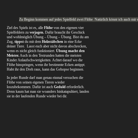
Zu Beginn kommen auf jedes Spielfeld zwei Flöhe. Natürlich könnt ich auch mit we
Ziel des Spiels ist es, alle
Flöhe
von den eigenen vier
Spielfeldern zu
verjagen.
Dafür braucht ihr Geschick
und wohlmöglich Übung – Übung – Übung. Bist du am
Zug,
tippst
du mit dem
Holzstäbchen
in eine Ecke
deiner Tiere. Lasst euch aber nicht davon abschrecken,
wenn es nicht gleich funktioniert.
Übung macht den
Meister.
Auch in den Testrunden hatten die meisten
Kinder Anlaufschwierigkeiten. Achtet darauf wo die
Flöhe hinspringen, wenn ihr bestimmte Ecken antippt.
Habt ihr den Dreh raus, kann das Gehopse beginnen.
In jeder Runde darf man genau einmal versuchen die
Flöhe von seinen eigenen Tieren wieder
loszubekommen. Dafür ist auch
Geduld
erforderlich.
Denn kaum hat man sie woanders hinkatapultiert, landen
sie in der laufenden Runde wieder bei dir.