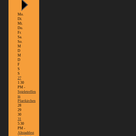
Mo.
Di.
Mi.
Do.
Fr.
Sa.
So.
M
D
M
D
F
S
S
27
1:30
PM -
Spieletreffen
in
Pfarrkirchen
28
29
30
31
5:30
PM -
Altstadtfest