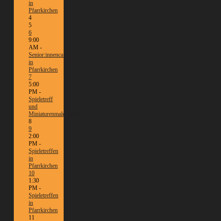
in
Pfarrkirchen
4
5
6
9:00
AM -
Senior:innencafé
in
Pfarrkirchen
7
5:00
PM -
Spieletreff
und
Miniaturenmalen/Tabletop
8
9
2:00
PM -
Spieletreffen
in
Pfarrkirchen
10
1:30
PM -
Spieletreffen
in
Pfarrkirchen
11