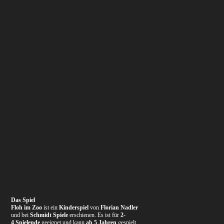
Das Spiel
Floh im Zoo
ist ein
Kinderspiel
von
Florian Nadler
und bei
Schmidt Spiele
erschienen. Es ist für
2-
4 Spielende
geeignet und kann
ab 5 Jahren
gespielt