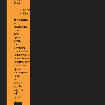
13:30 -
17:00
Erwachsene
Kids
Spieletreffen
in
Pfarrkirchen
Über
2000
Spiele
stehen
zur
Verfügung
Kinderspiele,
Familienspiele,
Strategiespiele,
Expertenspiele,
Klassische
Spiele,
Kartenspiele
Leicht
bis
schwer,
kurz bis
lang, für
jede
Person
[...]
Weitere