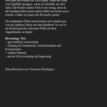
zwei oder drei Kinder am Tisch saßen. Wenn die Flöhe
vom Spielfeld sprangen, waren sie ebenfalls aus dem
Spiel. Alle Kinder fanden
Floh im Zoo
lustig, doch da
das Spielgeschehen immer gleich ablief und nichts neues
brachte, wollten sie kaum eine Revanche spielen.
Die knallpinken Flöhe unterscheiden sich ziemlich gut
von den anderen Farben auf dem Spielbrett. So war es
ein Kinderspiel die verlorenen Flöhe auf dem
Teppichboden zu finden.
Bewertung / Test
+ gute farbliche Unterschiede
+ Training für Feinmotorik, Aufmerksamkeit und
Konzentration
+ stabiles Material
– mit der Zeit zu eintönig und langwierig
(Eine Rezension von Christiane Köstlinger)