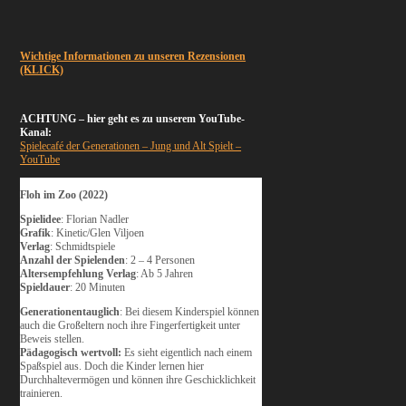
Wichtige Informationen zu unseren Rezensionen
(KLICK)
ACHTUNG – hier geht es zu unserem YouTube-
Kanal:
Spielecafé der Generationen – Jung und Alt Spielt –
YouTube
Floh im Zoo (2022)
Spielidee
: Florian Nadler
Grafik
: Kinetic/Glen Viljoen
Verlag
: Schmidtspiele
Anzahl der Spielenden
: 2 – 4 Personen
Altersempfehlung Verlag
: Ab 5 Jahren
Spieldauer
: 20 Minuten
Generationentauglich
: Bei diesem Kinderspiel können
auch die Großeltern noch ihre Fingerfertigkeit unter
Beweis stellen.
Pädagogisch wertvoll:
Es sieht eigentlich nach einem
Spaßspiel aus. Doch die Kinder lernen hier
Durchhaltevermögen und können ihre Geschicklichkeit
trainieren.