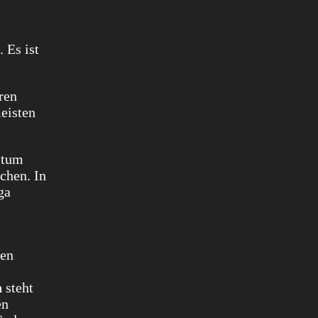
 Es ist
ren
eisten
stum
chen. In
ga
ben
n
steht
en