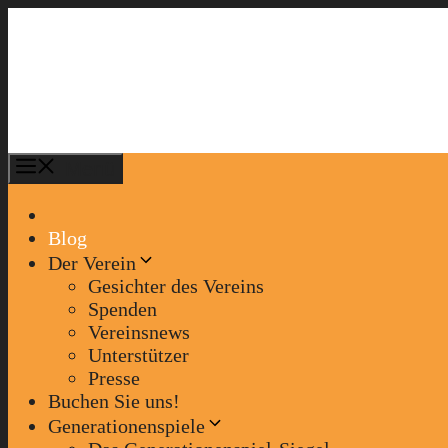
Zum
Inhalt
springen
Menü
Blog
Der Verein
Gesichter des Vereins
Spenden
Vereinsnews
Unterstützer
Presse
Buchen Sie uns!
Generationenspiele