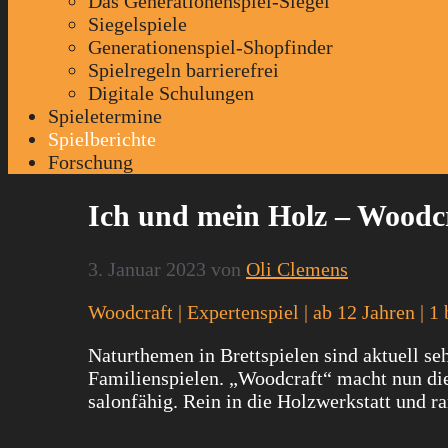
Das Generationenspiel-Siegel
Siegelspiele
Generationenspiel-Shopfinder
Spielregeln barrierefrei
Digitale Schulungen
Spieletermine
Spielberichte
Forschung
Ich und mein Holz – Woodcr
3. Januar 2023
von
Oli Clemens
Woodcraft | Expertenspiel | ab 12 Jahren | 
Naturthemen in Brettspielen sind aktuell se
Familienspielen. „Woodcraft“ macht nun die
salonfähig. Rein in die Holzwerkstatt und ra