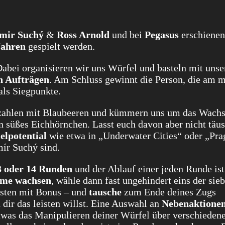
mir Suchý
&
Ross Arnold
und bei
Pegasus
erschienen.
Jahren
gespielt werden.
Dabei organisieren wir uns Würfel und basteln mit unse
n Aufträgen
. Am Schluss gewinnt die Person, die am m
als Siegpunkte.
bezahlen mit Blaubeeren und kümmern uns um das Wach
n süßes Eichhörnchen. Lasst euch davon aber nicht täus
elpotential
wie etwa in „Underwater Cities“ oder „Pra
mír Suchý sind.
3 oder 14 Runden
und der Ablauf einer jeden Runde ist
me wachsen
, wähle dann fast ungehindert eins der sie
sten mit Bonus – und
tausche
zum Ende deines Zugs
 dir das leisten willst. Eine Auswahl an
Nebenaktione
etwas das Manipulieren deiner Würfel über verschieden