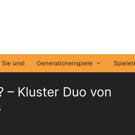
Sie uns!
Generationenspiele
Spielet
? – Kluster Duo von
s