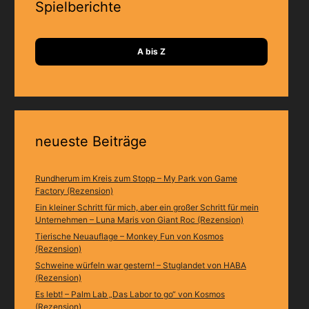
Spielberichte
A bis Z
neueste Beiträge
Rundherum im Kreis zum Stopp – My Park von Game
Factory (Rezension)
Ein kleiner Schritt für mich, aber ein großer Schritt für mein
Unternehmen – Luna Maris von Giant Roc (Rezension)
Tierische Neuauflage – Monkey Fun von Kosmos
(Rezension)
Schweine würfeln war gestern! – Stuglandet von HABA
(Rezension)
Es lebt! – Palm Lab „Das Labor to go“ von Kosmos
(Rezension)