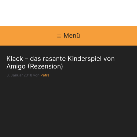
Zum
Inhalt
springen
Menü
Klack – das rasante Kinderspiel von
Amigo (Rezension)
3. Januar 2018
von
Petra