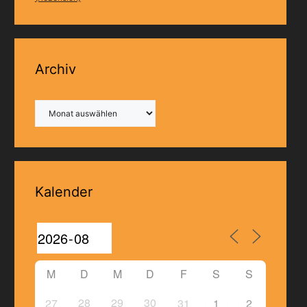
Archiv
Archiv
Kalender
M
D
M
D
F
S
S
28
29
30
27
31
1
2