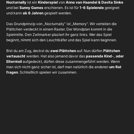
Nocturnally
ist ein
Kinderspiel
von
Anno van Haandel & Davita Sinke
und bei
Sunny Games
erschienen. Es ist für
1-6 Spielende
geeignet
und kann
ab 6 Jahren
gespielt werden.
Das Grundprinzip von „Nocturnally“ ist „Memory“. Wir verteilen die
Plättchen verdeckt in einem Raster. Der
Mondplan
kommt in die
Spielmitte. Den Zeitmarker plaziert ihr ganz links. Wer das Spiel
beginnt, nimmt sich den Leuchtkäfer und das Spiel kann beginnen.
Bist du am Zug, deckst du
zwei Plättchen
auf. Nun dürfen
Plättchen
vertauscht
werden. Hat also jemand davor das
passende Kind-, oder
Elternteil
aufgedeckt, dürfen diese zusammengeführt werden. Wenn
man sich nicht ganz sicher ist, darf man natürlich die anderen
um Rat
fragen
. Schließlich spielen wir zusammen.