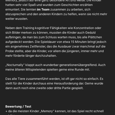
Memory, jedoch auf eine ganz besondere Art und Weise. Die Kinder
hatten sehr viel Spaß und wurden zum Geschichten erzählen
ermuntert. Sie lernten
im Team
zusammen zu arbeiten, sich
abzusprechen und den anderen Kindern zu helfen, wenn sie nicht mehr
weiter wussten.
Neben dem Training kognitiver Fähigkeiten wie Konzentration oder
sich Bilder merken zu können, mussten die Kinder auch Geduld
aufbringen, da man bis zum Schluss warten muss, bis alle Plättchen
aufgedeckt werden. Die Spieldauer von etwa 15 Minuten bringt jedoch
ein angenehmes Zeitfenster, das die Ausdauer zwar manchmal auf die
Probe stellte, aber die Kinder, vor allem die jüngeren, immer mehr und
mehr förderte länger durchzuhalten.
„Nocturnally“ klappt auch wunderbar generationenübergreifend. Auch
meine älteren Mitspielenden spielten gerne eine Runde mit.
Das alle Tiere zusammenführt werden, ist oft gar nicht so einfach. Es
stellt für die Kinder durchaus eine Herausforderung dar. Gerne wurde
dann auch noch eine zweite oder dritte Partie gespielt.
Bewertung / Test
+ da die meisten Kinder „Memory“ kennen, ist das Spiel recht schnell