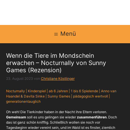
Zum
Inhalt
springen
Menü
Wenn die Tiere im Mondschein
erwachen – Nocturnally von Sunny
Games (Rezension)
23. August 2023
von
Christiane Köstlinger
Nocturnally | Kinderspiel | ab 6 Jahren | 1 bis 6 Spielende | Anno van
Haandel & Davita Sinke | Sunny Games | pädagogisch wertvoll |
generationentauglich
Oh weh! Die Tierkinder haben in der Nacht ihre Eltern verloren.
Gemeinsam
soll es uns gelingen sie wieder
zusammenführen
. Doch
das ist ganz schön knifflig. Schließlich wollen sie noch vor
Tagesbeginn wieder vereint sein, und im Wald ist es finster, ziemlich