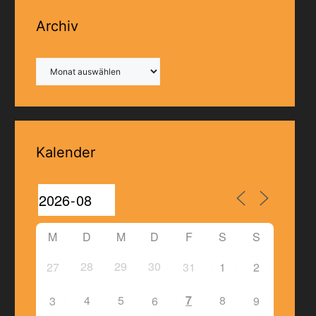
Archiv
Archiv
Kalender
M
D
M
D
F
S
S
28
29
30
27
31
1
2
4
5
7
8
3
6
9