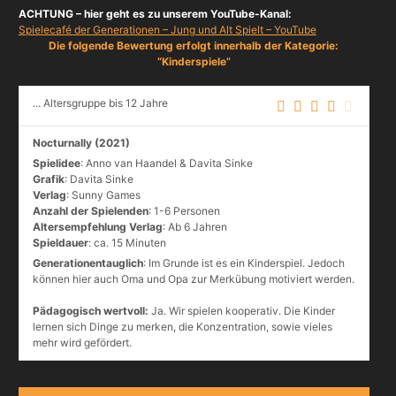
ACHTUNG – hier geht es zu unserem YouTube-Kanal:
Spielecafé der Generationen – Jung und Alt Spielt – YouTube
Die folgende Bewertung erfolgt innerhalb der Kategorie:
“Kinderspiele”
... Altersgruppe bis 12 Jahre
Nocturnally (2021)
Spielidee
: Anno van Haandel & Davita Sinke
Grafik
: Davita Sinke
Verlag
: Sunny Games
Anzahl der Spielenden
: 1-6 Personen
Altersempfehlung Verlag
: Ab 6 Jahren
Spieldauer
: ca. 15 Minuten
Generationentauglich
: Im Grunde ist es ein Kinderspiel. Jedoch
können hier auch Oma und Opa zur Merkübung motiviert werden.
Pädagogisch wertvoll:
Ja. Wir spielen kooperativ. Die Kinder
lernen sich Dinge zu merken, die Konzentration, sowie vieles
mehr wird gefördert.