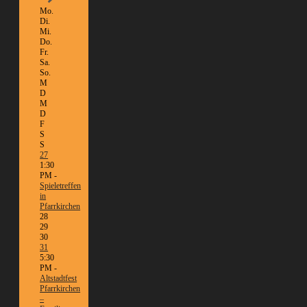
Mo.
Di.
Mi.
Do.
Fr.
Sa.
So.
M
D
M
D
F
S
S
27
1:30
PM -
Spieletreffen
in
Pfarrkirchen
28
29
30
31
5:30
PM -
Altstadtfest
Pfarrkirchen
–