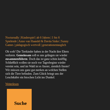
Nocturnally | Kinderspiel | ab 6 Jahren | 1 bis 6
Spielende | Anno van Haandel & Davita Sinke | Sunny
Games | pädagogisch wertvoll | generationentauglich
Oh weh! Die Tierkinder haben in der Nacht ihre Eltern
verloren.
Gemeinsam
soll es uns gelingen sie wieder
zusammenführen
. Doch das ist ganz schön knifflig.
Schließlich wollen sie noch vor Tagesbeginn wieder
vereint sein, und im Wald ist es finster, ziemlich finster!
Wir müssen uns ganz gut merken an welchen Stellen
sich die Tiere befinden. Zum Glück bringt uns der
Leuchtkäfer ein bisschen Licht ins Dunkel.
Weiterlesen
Suche