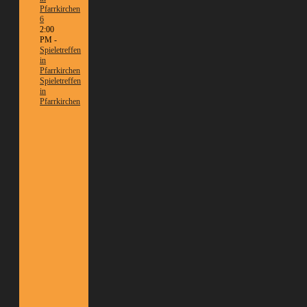
Pfarrkirchen
6
2:00
PM -
Spieletreffen
in
Pfarrkirchen
Spieletreffen
in
Pfarrkirchen