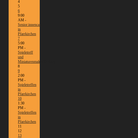
4
5
6
9:00
AM -
Senior:innencafé
in
Pfarrkirchen
7
5:00
PM -
Spieletreff
und
Miniaturenmalen/Tabletop
8
9
2:00
PM -
Spieletreffen
in
Pfarrkirchen
10
1:30
PM -
Spieletreffen
in
Pfarrkirchen
11
12
13