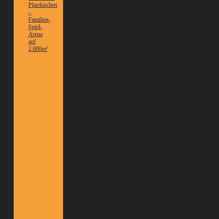
Pfarrkirchen
–
Familien-
Spiel-
Arena
auf
2.000m²