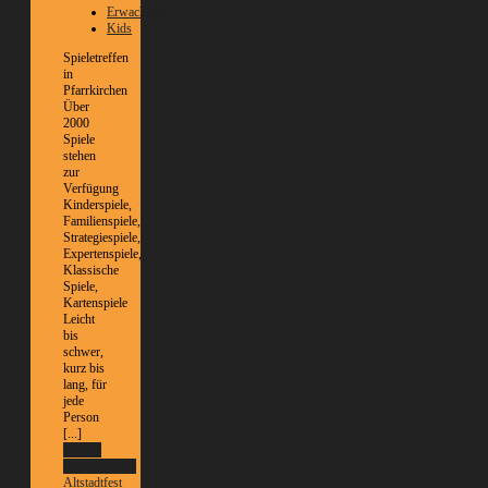
Erwachsene
Kids
Spieletreffen
in
Pfarrkirchen
Über
2000
Spiele
stehen
zur
Verfügung
Kinderspiele,
Familienspiele,
Strategiespiele,
Expertenspiele,
Klassische
Spiele,
Kartenspiele
Leicht
bis
schwer,
kurz bis
lang, für
jede
Person
[...]
Weitere
Informationen
Altstadtfest