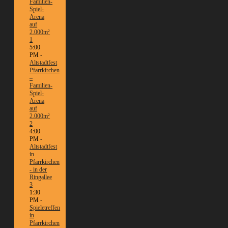
Familien-
Spiel-
Arena
auf
2.000m²
1
5:00
PM -
Altstadtfest
Pfarrkirchen
–
Familien-
Spiel-
Arena
auf
2.000m²
2
4:00
PM -
Altstadtfest
in
Pfarrkirchen
- in der
Ringallee
3
1:30
PM -
Spieletreffen
in
Pfarrkirchen