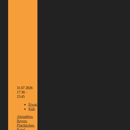
31.07.2026
17:30 -
23:45
Erwachsene
Kids
Altstadtfest
,
Bayern
,
Pfarrkirchen
,
Rottal-