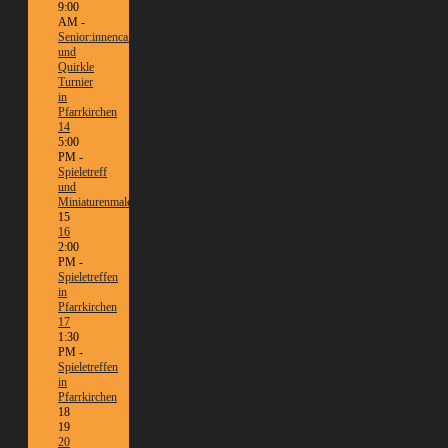
9:00
AM -
Senior:innencafé
und
Quirkle
Turnier
in
Pfarrkirchen
14
5:00
PM -
Spieletreff
und
Miniaturenmalen/Tabletop
15
16
2:00
PM -
Spieletreffen
in
Pfarrkirchen
17
1:30
PM -
Spieletreffen
in
Pfarrkirchen
18
19
20