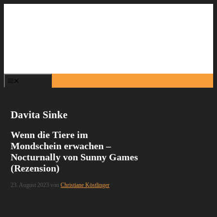
Zum
Inhalt
springen
Menü
Davita Sinke
Wenn die Tiere im
Mondschein erwachen –
Nocturnally von Sunny Games
(Rezension)
23. August 2023
von
Christiane Köstlinger