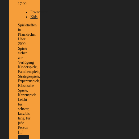
17:00
Erwachsene
Kids
Spieletreffen
in
Pfarrkirchen
Über
2000
Spiele
stehen
zur
Verfügung
Kinderspiele,
Familienspiele,
Strategiespiele,
Expertenspiele,
Klassische
Spiele,
Kartenspiele
Leicht
bis
schwer,
kurz bis
lang, für
jede
Person
[...]
Weitere