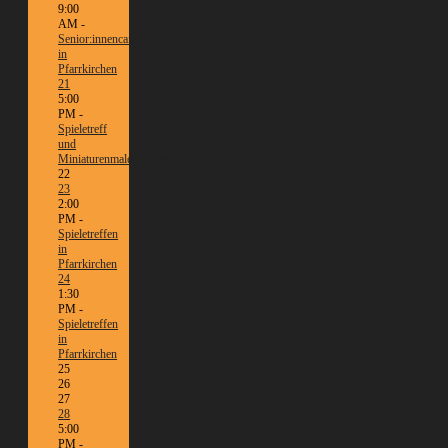
9:00
AM -
Senior:innencafé
in
Pfarrkirchen
21
5:00
PM -
Spieletreff
und
Miniaturenmalen/Tabletop
22
23
2:00
PM -
Spieletreffen
in
Pfarrkirchen
24
1:30
PM -
Spieletreffen
in
Pfarrkirchen
25
26
27
28
5:00
PM -