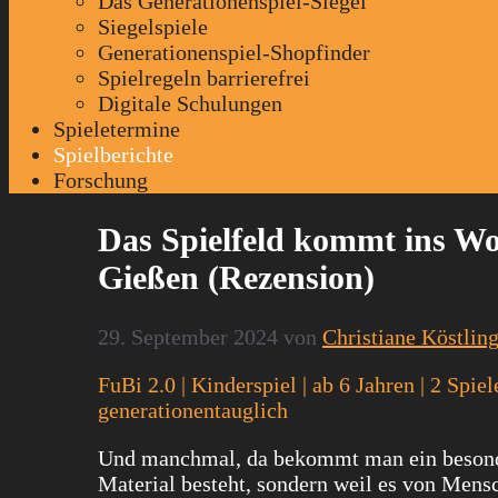
Das Generationenspiel-Siegel
Siegelspiele
Generationenspiel-Shopfinder
Spielregeln barrierefrei
Digitale Schulungen
Spieletermine
Spielberichte
Forschung
Das Spielfeld kommt ins Wo
Gießen (Rezension)
29. September 2024
von
Christiane Köstlin
FuBi 2.0 | Kinderspiel | ab 6 Jahren | 2 Spie
generationentauglich
Und manchmal, da bekommt man ein besondere
Material besteht, sondern weil es von Mensc