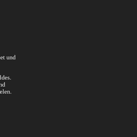
et und
ldes.
lnd
elen.