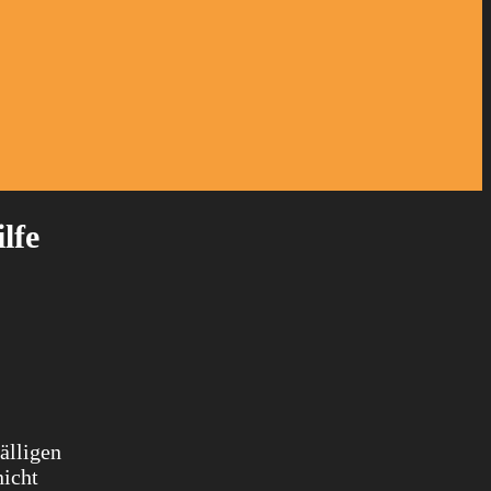
lfe
älligen
nicht