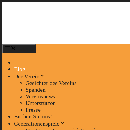
Zum
Inhalt
springen
Menü
Blog
Der Verein
Gesichter des Vereins
Spenden
Vereinsnews
Unterstützer
Presse
Buchen Sie uns!
Generationenspiele