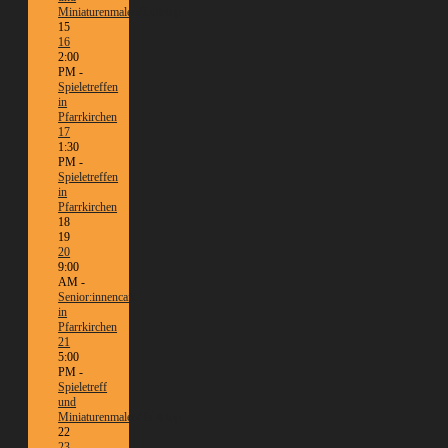
Miniaturenmalen/Tabletop
15
16
2:00
PM -
Spieletreffen
in
Pfarrkirchen
17
1:30
PM -
Spieletreffen
in
Pfarrkirchen
18
19
20
9:00
AM -
Senior:innencafé
in
Pfarrkirchen
21
5:00
PM -
Spieletreff
und
Miniaturenmalen/Tabletop
22
23