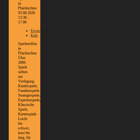
03.08.2026
13:30 -
17:00
Erwachsene
Kids
Spieletreffen
in
Pfarrkirchen
Über
2000
Spiele
stehen
zur
Verfügung
Kinderspiele,
Familienspiele,
Strategiespiele,
Expertenspiele,
Klassische
Spiele,
Kartenspiele
Leicht
bis
schwer,
kurz bis
lang, für