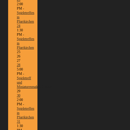
2:00
PM -
Spieletreffen
in
Pfarrkirchen
24
1:30
PM -
Spieletreffen
in
Pfarrkirchen
25
26
27
28
5:00
PM -
Spieletreff
und
Miniaturenmalen/Tabletop
29
30
2:00
PM -
Spieletreffen
in
Pfarrkirchen
31
1:30