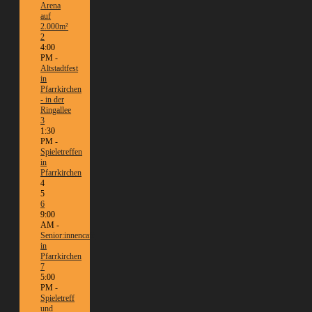
Arena
auf
2.000m²
2
4:00
PM -
Altstadtfest
in
Pfarrkirchen
- in der
Ringallee
3
1:30
PM -
Spieletreffen
in
Pfarrkirchen
4
5
6
9:00
AM -
Senior:innencafé
in
Pfarrkirchen
7
5:00
PM -
Spieletreff
und