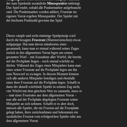
der zum Spielende zusätzliche
Minuspunkte
einbringt.
Das Spiel endet, sobald alle Punktemarker aufgebraucht
sind. Die Punktemarker werden addiert, Frustrate im
eigenen Vorrat ergeben Minuspunkte. Der Spieler mit
der höchsten Punktzahl gewinnt das Spiel.
Dieses simple und recht eintönige Spielprinzip wird
durch die besagten
Frustrate
(Marmorsteinchen) etwas
aufgepeppt. Hat man davon mindestens eines
gesammelt, kann man es einmal während seines Zuges
zurück in den allgemeinen Vorrat legen um seinen
gesamten Wurf – mit Ausnahme aller Würfel, die bereits
auf der Pechplatte liegen – noch einmal würfeln zu
dürfen. Während des Zuges eines Mitspielers kann man
eines seiner Frustrate auf die Pechplatte legen um ihn
zum Neuwurf zu zwingen. In diesem Moment können
sich alle anderen Mitspieler beteiligen und ebenfalls
eines ihrer Frustrate auf die Pechplatte legen. Schafft es
dann der aktuell würfelnde Spieler in seinem Zug nicht,
vier Würfel mit dem gleichem Wert zu sammeln, muss er
– statt eines Frustrates aus dem allgemeinen Vorrat –
nun alle auf der Pechplatte abgelegten Frustrate seiner
Mitspieler an sich nehmen. Schafft er es aber doch,
müssen alle Spieler, die ein Frustrat auf die Frustplatte
gelegt haben, ihres zurücknehmen und bekommen ein
zusätzliches Frustrat vom erfolgreichen Spieler oder aus
dem allgemeinen Vorrat.