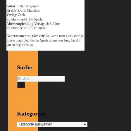
Autor:
Peter Jürgensen
Grafik
: Doris Matthäus
Verlag
: Zoch
Spieleranzahl
: 2-6 Spieler
Altersempfehlung Verlag
: ab 8 Jahre
Spieldauer
: ca. 20 Minuten
Generationentauglichkeit
: Ja, wenn man glückslastige
Spiele mag. Und da das Spielsystem von Jung bis Alt
gut zu begreifen ist.
Suche
Suchen
nach:
Kategorien
Kategorien