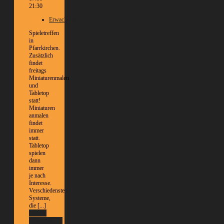
21:30
Erwachsene
Spieletreffen
in
Pfarrkirchen.
Zusätzlich
findet
freitags
Miniaturenmalen
und
Tabletop
statt!
Miniaturen
anmalen
findet
immer
statt.
Tabletop
spielen
dann
immer
je nach
Interesse.
Verschiedenste
Systeme,
die [...]
Weitere
Informationen