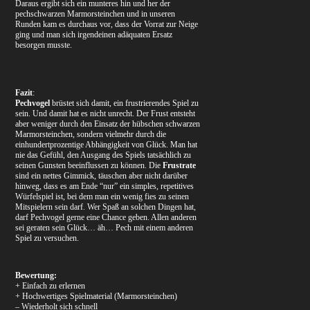
Daraus ergibt sich ein munteres hin und her der
pechschwarzen Marmorsteinchen und in unseren
Runden kam es durchaus vor, dass der Vorrat zur Neige
ging und man sich irgendeinen adäquaten Ersatz
besorgen musste.
Fazit
:
Pechvogel
brüstet sich damit, ein frustrierendes Spiel zu
sein. Und damit hat es nicht unrecht. Der Frust entsteht
aber weniger durch den Einsatz der hübschen schwarzen
Marmorsteinchen, sondern vielmehr durch die
einhundertprozentige Abhängigkeit von Glück. Man hat
nie das Gefühl, den Ausgang des Spiels tatsächlich zu
seinen Gunsten beeinflussen zu können. Die
Frustrate
sind ein nettes Gimmick, täuschen aber nicht darüber
hinweg, dass es am Ende “nur” ein simples, repetitives
Würfelspiel ist, bei dem man ein wenig fies zu seinen
Mitspielern sein darf. Wer Spaß an solchen Dingen hat,
darf Pechvogel gerne eine Chance geben. Allen anderen
sei geraten sein Glück… äh… Pech mit einem anderen
Spiel zu versuchen.
Bewertung:
+ Einfach zu erlernen
+ Hochwertiges Spielmaterial (Marmorsteinchen)
– Wiederholt sich schnell