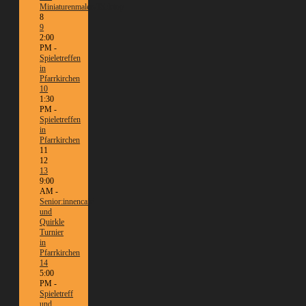
Miniaturenmalen/Tabletop
8
9
2:00
PM -
Spieletreffen
in
Pfarrkirchen
10
1:30
PM -
Spieletreffen
in
Pfarrkirchen
11
12
13
9:00
AM -
Senior:innencafé
und
Quirkle
Turnier
in
Pfarrkirchen
14
5:00
PM -
Spieletreff
und