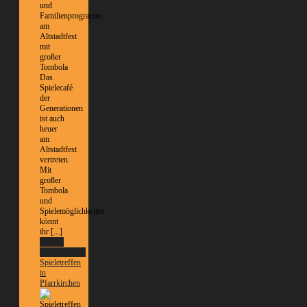
und
Familienprogramm
am
Altstadtfest
mit
großer
Tombola
Das
Spielecafé
der
Generationen
ist auch
heuer
am
Altstadtfest
vertreten.
Mit
großer
Tombola
und
Spielemöglichkeiten
könnt
ihr [...]
Weitere
Informationen
Spieletreffen
in
Pfarrkirchen