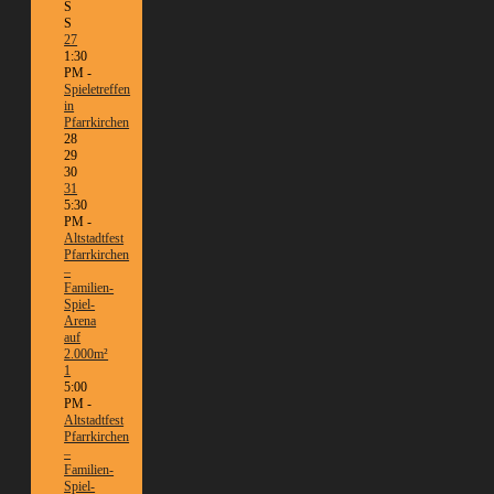
S
S
27
1:30
PM -
Spieletreffen
in
Pfarrkirchen
28
29
30
31
5:30
PM -
Altstadtfest
Pfarrkirchen
–
Familien-
Spiel-
Arena
auf
2.000m²
1
5:00
PM -
Altstadtfest
Pfarrkirchen
–
Familien-
Spiel-