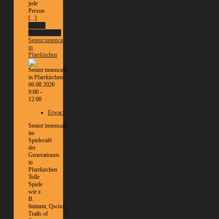
jede
Person
[...]
Weitere
Informationen
Senior:innencafé
in
Pfarrkirchen
06.08.2026
9:00 -
12:00
Erwachsene
Senior:innencafé
im
Spielecafé
der
Generationen
in
Pfarrkirchen
Tolle
Spiele
wie z.
B.
6nimmt, Qwixx,
Trails of