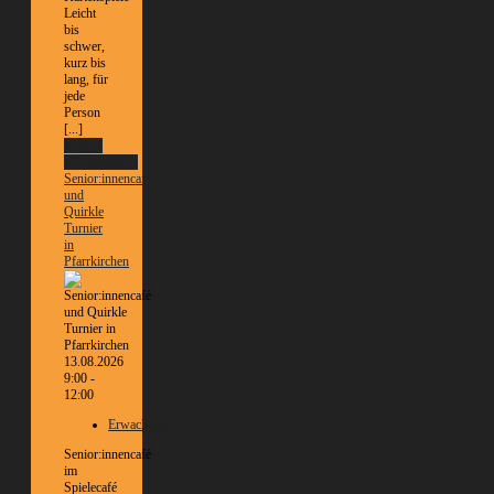
Leicht
bis
schwer,
kurz bis
lang, für
jede
Person
[...]
Weitere
Informationen
Senior:innencafé
und
Quirkle
Turnier
in
Pfarrkirchen
13.08.2026
9:00 -
12:00
Erwachsene
Senior:innencafé
im
Spielecafé