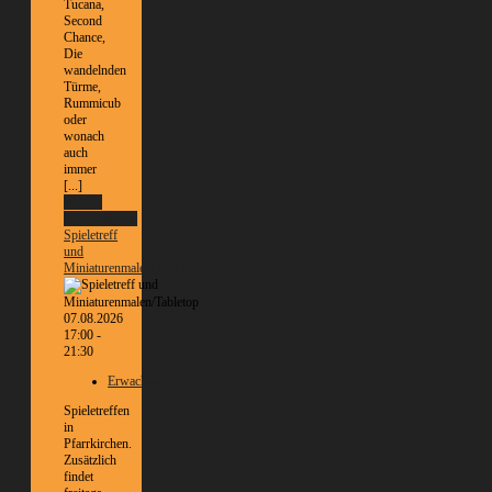
Tucana,
Second
Chance,
Die
wandelnden
Türme,
Rummicub
oder
wonach
auch
immer
[...]
Weitere
Informationen
Spieletreff
und
Miniaturenmalen/Tabletop
07.08.2026
17:00 -
21:30
Erwachsene
Spieletreffen
in
Pfarrkirchen.
Zusätzlich
findet