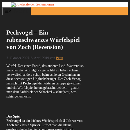
Zum
Inhalt
Menü
springen
Pechvogel – Ein
rabenschwarzes Würfelspiel
von Zoch (Rezension)
3. Oktober 2025
16. April 2019
von
Petra
Würfel. Des einen Freud, des anderen Leid. Während so
mancher das Würfelglück gepachtet zu haben scheint,
verzweifeln andere schon beim schieren Gedanken an
diese sechsseitigen Unglücksbringer. Der Zoch Verlag
hat sich mit
Pechvogel
der letzteren Gruppe gewidmet
und ein Würfelspiel herausgebracht, bei dem – glaubt
man dem Aufdruck der Schachtel – schiefgeht, was
schiefgehen kann.
Das Spiel:
Pechvogel
ist ein leichtes Würfelspiel
ab 8 Jahren von
Zoch
für
2 bis 5 Spieler.
Öffnet man die kleine,
quadratische Schachtel, staunt man zunächst nicht