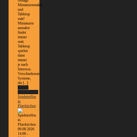
freitags
Miniaturenmalen
und
Tabletop
statt!
Miniaturen
anmalen
findet
immer
statt.
Tabletop
spielen
dann
immer
je nach
Interesse.
Verschiedenste
Systeme,
die [...]
Weitere
Informationen
Spieletreffen
in
Pfarrkirchen
09.08.2026
14:00 -