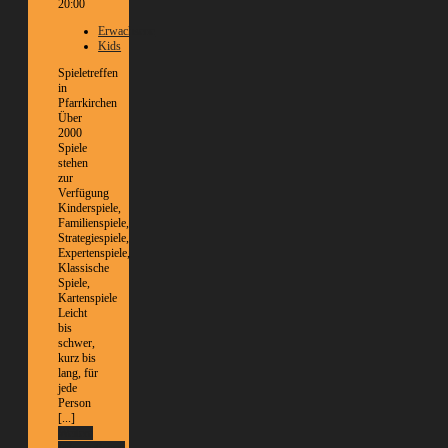
20:00
Erwachsene
Kids
Spieletreffen
in
Pfarrkirchen
Über
2000
Spiele
stehen
zur
Verfügung
Kinderspiele,
Familienspiele,
Strategiespiele,
Expertenspiele,
Klassische
Spiele,
Kartenspiele
Leicht
bis
schwer,
kurz bis
lang, für
jede
Person
[...]
Weitere