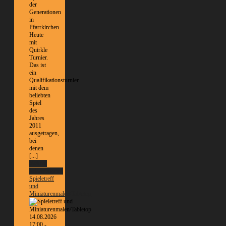
der
Generationen
in
Pfarrkirchen
Heute
mit
Quirkle
Turnier.
Das ist
ein
Qualifikationsturnier
mit dem
beliebten
Spiel
des
Jahres
2011
ausgetragen,
bei
denen
[...]
Weitere
Informationen
Spieletreff
und
Miniaturenmalen/Tabletop
14.08.2026
17:00 -