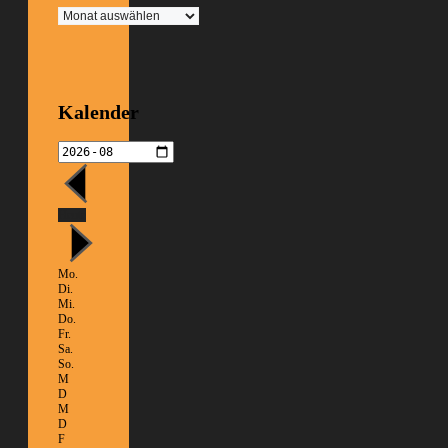
Archiv
Kalender
Heute
Mo.
Di.
Mi.
Do.
Fr.
Sa.
So.
M
D
M
D
F