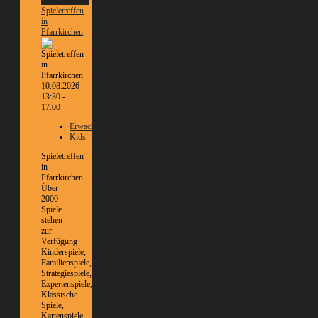
Informationen
Spieletreffen
in
Pfarrkirchen
10.08.2026
13:30 -
17:00
Erwachsene
Kids
Spieletreffen
in
Pfarrkirchen
Über
2000
Spiele
stehen
zur
Verfügung
Kinderspiele,
Familienspiele,
Strategiespiele,
Expertenspiele,
Klassische
Spiele,
Kartenspiele