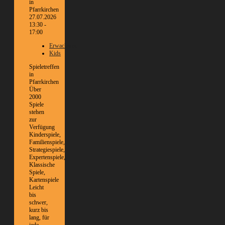
27.07.2026
13:30 -
17:00
Erwachsene
Kids
Spieletreffen
in
Pfarrkirchen
Über
2000
Spiele
stehen
zur
Verfügung
Kinderspiele,
Familienspiele,
Strategiespiele,
Expertenspiele,
Klassische
Spiele,
Kartenspiele
Leicht
bis
schwer,
kurz bis
lang, für