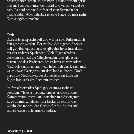
besser greifen lassen. In der Papp-Version rutscht gerne
mal ein Fischlein unter den Rand und verschwindet so
halb. Es sind schöne Stoffbeutel zum Sammeln der
Fische dabei. Aber natürlich ist eine Frage, ob man mehr
Geld ausgeben möchte.
Fazit
Ozeane ist anspruchsvoll und will in aller Ruhe und mit
Zeit gespielt werden. Der Aufbau der eigenen Spezies
will gut überlegt sein und es gibt eine hohe Interaktion
mit den anderen Spielenden. Viele Eigenschaften
beziehen sich auf die Mitspielenden, dies gilt es zu
nutzen und das Profitieren der anderen zu verhindern.
Natürlich kann man mal Pech haben mit den Karten und
kaum etwas Geeignetes auf der Hand zu haben. Doch
durch die Möglichkeit des Abwerfens am Ende des
Zuges lässt sich das Pech minimieren.
Im fortschreitenden Spiel gibt es umso mehr zu
beachten, Vieles ist vernetzt und es erfordert hohe
Konzentration, nichts zu übersehen und die eigenen
Züge optimal zu planen. Ein Leckerbissen für die,
welche das mögen, das Grauen für die, die nur mal
schnell etwas runterspielen wollen.
Bewertung / Test