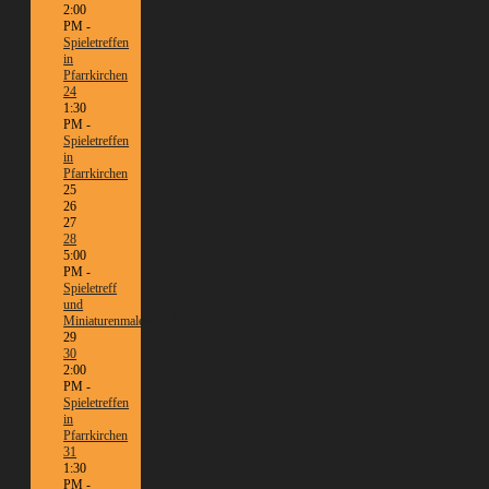
2:00
PM -
Spieletreffen
in
Pfarrkirchen
24
1:30
PM -
Spieletreffen
in
Pfarrkirchen
25
26
27
28
5:00
PM -
Spieletreff
und
Miniaturenmalen/Tabletop
29
30
2:00
PM -
Spieletreffen
in
Pfarrkirchen
31
1:30
PM -