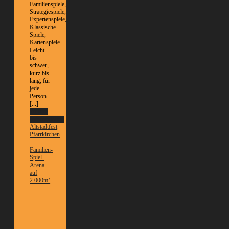
Familienspiele,
Strategiespiele,
Expertenspiele,
Klassische
Spiele,
Kartenspiele
Leicht
bis
schwer,
kurz bis
lang, für
jede
Person
[...]
Weitere
Informationen
Altstadtfest
Pfarrkirchen
–
Familien-
Spiel-
Arena
auf
2.000m²