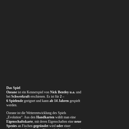
Das Spiel
Ozeane
ist ein Kennerspiel von
Nick Bentley u.a.
und
bei
Schwerkraft
erschienen. Es ist für
2 –
6 Spielende
geeignet und kann
ab 14 Jahren
gespielt
werden.
Ozeane ist die Weiterentwicklung des Spiels
„Evolution“. Aus den
Handkart
en
wählt man eine
Eigenschaftskarte
, mit deren Eigenschaften eine
neue
Spezies
an Fischen
gegründet
wird
oder
einer