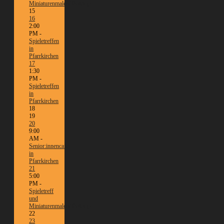
Miniaturenmalen/Tabletop
15
16
2:00
PM -
Spieletreffen
in
Pfarrkirchen
17
1:30
PM -
Spieletreffen
in
Pfarrkirchen
18
19
20
9:00
AM -
Senior:innencafé
in
Pfarrkirchen
21
5:00
PM -
Spieletreff
und
Miniaturenmalen/Tabletop
22
23