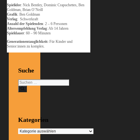
Spielidee
: Nick Bentley, Dominic Crapuchettes, Ben
Goldman, Brian O’Neill
Grafik
: Ben Goldman
Verlag
: Schwerkraft
Anzahl der Spielenden
: 2 – 6 Personen
Altersempfehlung Verlag
: Ab 14 Jahren
Spieldauer
: 60 – 90 Minuten
Generationentauglichkeit:
Für Kinder und
Senior:innen zu komplex.
Suche
Suchen
nach:
Kategorien
Kategorien