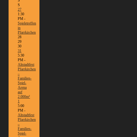
S
S
27
1:30
PM -
Spieletreffen
in
Pfarrkirchen
28
29
30
31
5:30
PM -
Altstadtfest
Pfarrkirchen
–
Familien-
Spiel-
Arena
auf
2.000m²
1
5:00
PM -
Altstadtfest
Pfarrkirchen
–
Familien-
Spiel-