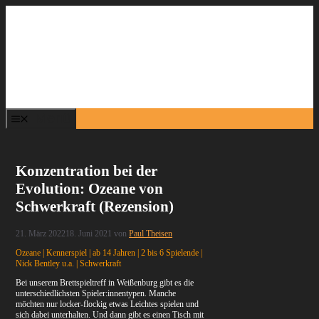
Zum
Inhalt
springen
Menü
Konzentration bei der
Evolution: Ozeane von
Schwerkraft (Rezension)
21. März 2022
18. Juni 2021
von
Paul Theisen
Ozeane | Kennerspiel | ab 14 Jahren | 2 bis 6 Spielende |
Nick Bentley u.a. | Schwerkraft
Bei unserem Brettspieltreff in Weißenburg gibt es die
unterschiedlichsten Spieler:innentypen. Manche
möchten nur locker-flockig etwas Leichtes spielen und
sich dabei unterhalten. Und dann gibt es einen Tisch mit