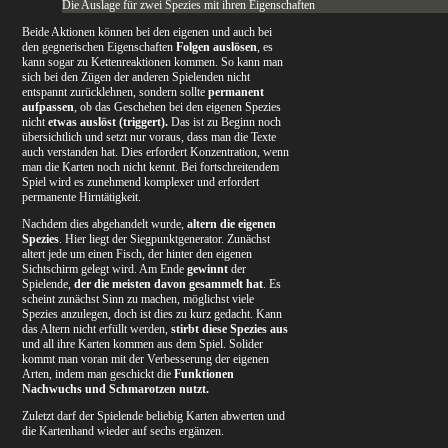
Die Auslage für zwei Spezies mit ihren Eigenschaften
Beide Aktionen können bei den eigenen und auch bei
den gegnerischen Eigenschaften
Folgen auslösen
, es
kann sogar zu Kettenreaktionen kommen. So kann man
sich bei den Zügen der anderen Spielenden nicht
entspannt zurücklehnen, sondern sollte
permanent
aufpassen
, ob das Geschehen bei den eigenen Spezies
nicht
etwas auslöst (triggert).
Das ist zu Beginn noch
übersichtlich und setzt nur voraus, dass man die Texte
auch verstanden hat. Dies erfordert Konzentration, wenn
man die Karten noch nicht kennt. Bei fortschreitendem
Spiel wird es zunehmend komplexer und erfordert
permanente Hirntätigkeit.
Nachdem dies abgehandelt wurde,
altern die eigenen
Spezies
. Hier liegt der Siegpunktgenerator. Zunächst
altert jede um einen Fisch, der hinter den eigenen
Sichtschirm gelegt wird. Am Ende
gewinnt
der
Spielende,
der die meisten davon gesammelt hat
. Es
scheint zunächst Sinn zu machen, möglichst viele
Spezies anzulegen, doch ist dies zu kurz gedacht. Kann
das Altern nicht erfüllt werden,
stirbt diese
Spezies aus
und all ihre Karten kommen aus dem Spiel. Solider
kommt man voran mit der Verbesserung der eigenen
Arten, indem man geschickt die
Funktionen
Nachwuchs und Schmarotzen nutzt.
Zuletzt darf der Spielende beliebig Karten abwerten und
die Kartenhand wieder auf sechs ergänzen.