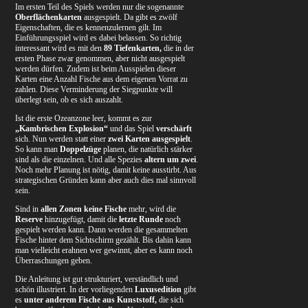
Im ersten Teil des Spiels werden nur die sogenannte
Oberflächenkarten
ausgespielt. Da gibt es zwölf
Eigenschaften, die es kennenzulernen gilt. Im
Einführungsspiel wird es dabei belassen. So richtig
interessant wird es mit den
89 Tiefenkarten,
die in der
ersten Phase zwar genommen, aber nicht ausgespielt
werden dürfen. Zudem ist beim Ausspielen dieser
Karten eine Anzahl Fische aus dem eigenen Vorrat zu
zahlen. Diese Verminderung der Siegpunkte will
überlegt sein, ob es sich auszahlt.
Ist die erste Ozeanzone leer, kommt es zur
„Kambrischen Explosion“
und das Spiel
verschärft
sich. Nun werden statt einer
zwei Karten ausgespielt
.
So kann man
Doppelzüge
planen, die natürlich stärker
sind als die einzelnen. Und alle Spezies
altern um zwei
.
Noch mehr Planung ist nötig, damit keine ausstirbt. Aus
strategischen Gründen kann aber auch dies mal sinnvoll
sein.
Sind in
allen Zonen keine Fische
mehr, wird die
Reserve
hinzugefügt, damit die
letzte Runde
noch
gespielt werden kann. Dann werden die gesammelten
Fische hinter dem Sichtschirm gezählt. Bis dahin kann
man vielleicht erahnen wer gewinnt, aber es kann noch
Überraschungen geben.
Die Anleitung ist gut strukturiert, verständlich und
schön illustriert. In der vorliegenden
Luxusedition
gibt
es
unter anderem Fische aus Kunststoff,
die sich