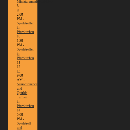
Miniaturenmalen/Tabletop
8
9
2:00
PM -
Spieletreffen
in
Pfarrkirchen
10
1:30
PM -
Spieletreffen
in
Pfarrkirchen
11
12
13
9:00
AM -
Senior:innencafé
und
Quirkle
Turnier
in
Pfarrkirchen
14
5:00
PM -
Spieletreff
und