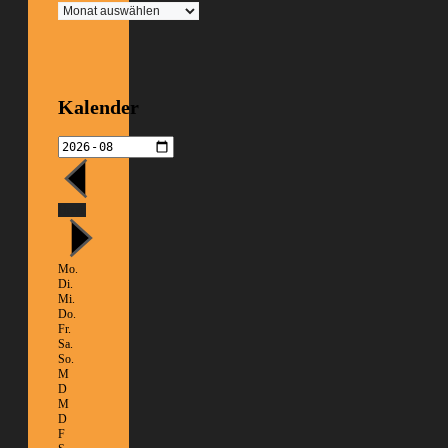
Archiv
Kalender
Heute
Mo.
Di.
Mi.
Do.
Fr.
Sa.
So.
M
D
M
D
F