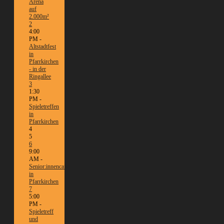
Arena
auf
2.000m²
2
4:00
PM -
Altstadtfest
in
Pfarrkirchen
- in der
Ringallee
3
1:30
PM -
Spieletreffen
in
Pfarrkirchen
4
5
6
9:00
AM -
Senior:innencafé
in
Pfarrkirchen
7
5:00
PM -
Spieletreff
und