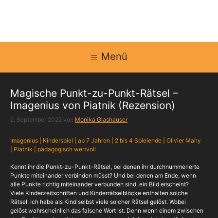
Zum
Inhalt
springen
Menü
Magische Punkt-zu-Punkt-Rätsel –
Imagenius von Piatnik (Rezension)
2. September 2022
von
Monika Glashauser
Imagenius | Kinderspiel | ab 7 Jahren | 2 bis 4 Spielende | Olivier Mahy
| Piatnik | pädagogisch wertvoll
Kennt ihr die Punkt-zu-Punkt-Rätsel, bei denen ihr durchnummerierte
Punkte miteinander verbinden müsst? Und bei denen am Ende, wenn
alle Punkte richtig miteinander verbunden sind, ein Bild erscheint?
Viele Kinderzeitschriften und Kinderrätselblöcke enthalten solche
Rätsel. Ich habe als Kind selbst viele solcher Rätsel gelöst. Wobei
gelöst wahrscheinlich das falsche Wort ist. Denn wenn einem zwischen