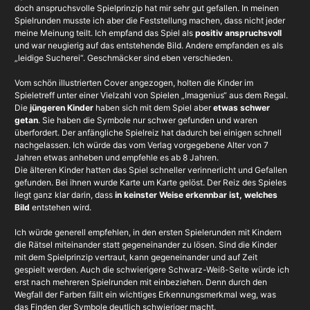
doch anspruchsvolle Spielprinzip hat mir sehr gut gefallen. In meinen
Spielrunden musste ich aber die Feststellung machen, dass nicht jeder
meine Meinung teilt.
Ich empfand das Spiel als
positiv anspruchsvoll
und war neugierig auf das entstehende Bild. Andere empfanden es als
„leidige Sucherei“. Geschmäcker sind eben verschieden.
Vom schön illustrierten Cover angezogen, holten die Kinder im
Spieletreff unter einer Vielzahl von Spielen „Imagenius“ aus dem Regal.
Die
jüngeren Kinder
haben sich mit dem Spiel aber
etwas schwer
getan
. Sie haben die Symbole nur schwer gefunden und waren
überfordert. Der anfängliche Spielreiz hat dadurch bei einigen schnell
nachgelassen. Ich würde das vom Verlag vorgegebene Alter von 7
Jahren etwas anheben und empfehle es ab 8 Jahren.
Die älteren Kinder hatten das Spiel schneller verinnerlicht und Gefallen
gefunden. Bei ihnen wurde Karte um Karte gelöst. Der Reiz des Spieles
liegt ganz klar darin, dass
in keinster Weise erkennbar ist, welches
Bild
entstehen wird.
Ich würde generell empfehlen, in den ersten Spielerunden mit Kindern
die Rätsel miteinander statt gegeneinander zu lösen. Sind die Kinder
mit dem Spielprinzip vertraut, kann gegeneinander und auf Zeit
gespielt werden. Auch die schwierigere Schwarz-Weiß-Seite würde ich
erst nach mehreren Spielrunden mit einbeziehen. Denn durch den
Wegfall der Farben fällt ein wichtiges Erkennungsmerkmal weg, was
das Finden der Symbole deutlich schwieriger macht.