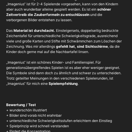
„Imagenius“ ist für 2-4 Spielende vorgesehen, kann von den Kindern
aber auch wunderbar alleine gespielt werden. Es ist ein
schöner
Zeitvertreib die
Zauberformeln
zu entschlüsseln
und die
verborgenen Bilder entstehen zu lassen.
Das
Material ist durchdacht.
Einsteigersets, doppelseitig bedruckte
Zeichentafel für unterschiedliche Schwierigkeitsgrade, ausreichend
viele und große Karten und Stifte mit Schwämmchen zum Löschen der
Zeichnung. Was mir allerdings
gefehlt hat, sind Sichtschirme
, da die
Kinder doch gerne mal auf die Nachbartafel linsen.
„Imagenius“ ist ein schönes Kinder- und Familienspiel. Für
generationsübergreifendes Spielen ist es aber eher weniger geeignet.
Die Symbole sind dann doch zu ähnlich und schwer zu unterscheiden.
Trotz geteilter Meinungen in den verschiedenen Spielerunden, ist
„Imagenius“ für mich eine
Spielempfehlung
.
Bewertung / Test
+ wunderschön illustriert
+ Bilder sind vorab nicht erahnbar
+ unterschiedliche Schwierigkeitsstufen erleichtern den Einstieg
+ Spielprinzip wird schnell verstanden
+ fördert die Konzentration