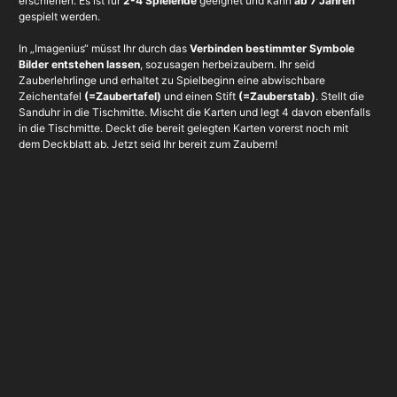
erschienen. Es ist für
2-4 Spielende
geeignet und kann
ab 7 Jahren
gespielt werden.
In „Imagenius“ müsst Ihr durch das
Verbinden bestimmter Symbole
Bilder entstehen lassen
, sozusagen herbeizaubern. Ihr seid
Zauberlehrlinge und erhaltet zu Spielbeginn eine abwischbare
Zeichentafel
(=Zaubertafel)
und einen Stift
(=Zauberstab)
. Stellt die
Sanduhr in die Tischmitte. Mischt die Karten und legt 4 davon ebenfalls
in die Tischmitte. Deckt die bereit gelegten Karten vorerst noch mit
dem Deckblatt ab. Jetzt seid Ihr bereit zum Zaubern!