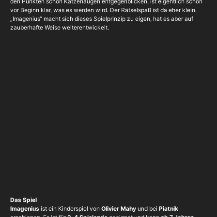
den Punkten schon Katzenaugen entgegenblicken, ist eigentlich schon
vor Beginn klar, was es werden wird. Der Rätselspaß ist da eher klein.
„Imagenius“ macht sich dieses Spielprinzip zu eigen, hat es aber auf
zauberhafte Weise weiterentwickelt.
Das Spiel
Imagenius
ist ein Kinderspiel von
Olivier Mahy
und bei
Piatnik