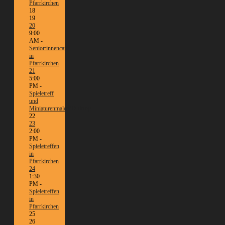
Pfarrkirchen
18
19
20
9:00
AM -
Senior:innencafé
in
Pfarrkirchen
21
5:00
PM -
Spieletreff
und
Miniaturenmalen/Tabletop
22
23
2:00
PM -
Spieletreffen
in
Pfarrkirchen
24
1:30
PM -
Spieletreffen
in
Pfarrkirchen
25
26