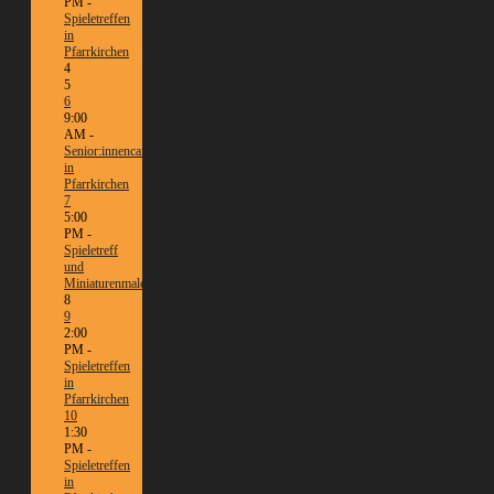
PM -
Spieletreffen
in
Pfarrkirchen
4
5
6
9:00
AM -
Senior:innencafé
in
Pfarrkirchen
7
5:00
PM -
Spieletreff
und
Miniaturenmalen/Tabletop
8
9
2:00
PM -
Spieletreffen
in
Pfarrkirchen
10
1:30
PM -
Spieletreffen
in