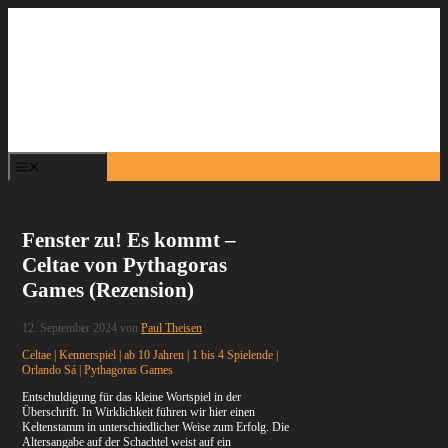
Zum
Inhalt
springen
Menü
Fenster zu! Es kommt –
Celtae von Pythagoras
Games (Rezension)
12. September 2024
von
Paul Theisen
Celtae | Kennerspiel | ab 10 Jahren | 1 bis 4 Spielende |
Orlando Sá | Pythagoras Games
Entschuldigung für das kleine Wortspiel in der
Überschrift. In Wirklichkeit führen wir hier einen
Keltenstamm in unterschiedlicher Weise zum Erfolg. Die
Altersangabe auf der Schachtel weist auf ein