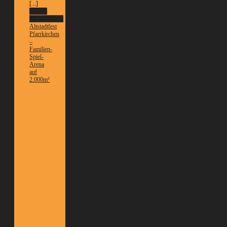
[...]
Weitere
Informationen
Altstadtfest
Pfarrkirchen
–
Familien-
Spiel-
Arena
auf
2.000m²