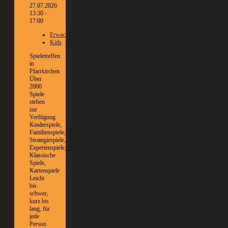
27.07.2026
13:30 -
17:00
Erwachsene
Kids
Spieletreffen
in
Pfarrkirchen
Über
2000
Spiele
stehen
zur
Verfügung
Kinderspiele,
Familienspiele,
Strategiespiele,
Expertenspiele,
Klassische
Spiele,
Kartenspiele
Leicht
bis
schwer,
kurz bis
lang, für
jede
Person