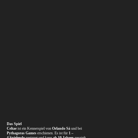
Das Spiel
Celtae
ist ein Kennerspiel von
Orlando Sá
und bei
Pythagoras Games
erschienen. Es ist für
1 –
4 Spielende
geeignet und kann
ab 10 Jahren
gespielt