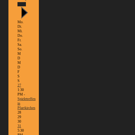
Heute
Mo.
Di.
Mi.
Do.
Fr.
Sa.
So.
M
D
M
D
F
S
S
27
1:30
PM -
Spieletreffen
in
Pfarrkirchen
28
29
30
31
5:30