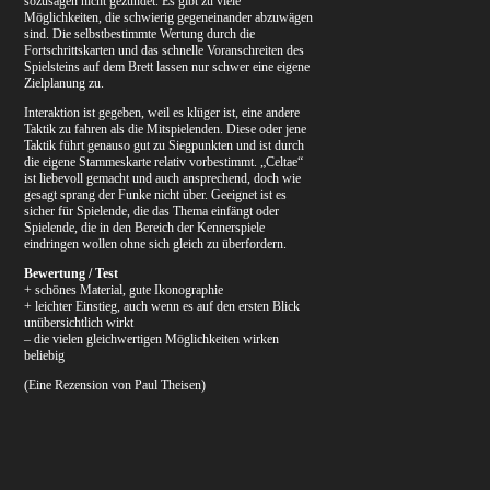
sozusagen nicht gezündet. Es gibt zu viele
Möglichkeiten, die schwierig gegeneinander abzuwägen
sind. Die selbstbestimmte Wertung durch die
Fortschrittskarten und das schnelle Voranschreiten des
Spielsteins auf dem Brett lassen nur schwer eine eigene
Zielplanung zu.
Interaktion ist gegeben, weil es klüger ist, eine andere
Taktik zu fahren als die Mitspielenden. Diese oder jene
Taktik führt genauso gut zu Siegpunkten und ist durch
die eigene Stammeskarte relativ vorbestimmt. „Celtae“
ist liebevoll gemacht und auch ansprechend, doch wie
gesagt sprang der Funke nicht über. Geeignet ist es
sicher für Spielende, die das Thema einfängt oder
Spielende, die in den Bereich der Kennerspiele
eindringen wollen ohne sich gleich zu überfordern.
Bewertung / Test
+ schönes Material, gute Ikonographie
+ leichter Einstieg, auch wenn es auf den ersten Blick
unübersichtlich wirkt
– die vielen gleichwertigen Möglichkeiten wirken
beliebig
(Eine Rezension von Paul Theisen)