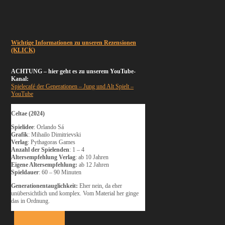
Wichtige Informationen zu unseren Rezensionen
(KLICK)
ACHTUNG – hier geht es zu unserem YouTube-
Kanal:
Spielecafé der Generationen – Jung und Alt Spielt –
YouTube
Celtae (2024)
Spielidee
: Orlando Sá
Grafik
: Mihailo Dimitrievski
Verlag
: Pythagoras Games
Anzahl der Spielenden
: 1 – 4
Altersempfehlung Verlag
: ab 10 Jahren
Eigene Altersempfehlung:
ab 12 Jahren
Spieldauer
: 60 – 90 Minuten
Generationentauglichkeit:
Eher nein, da eher
unübersichtlich und komplex. Vom Material her ginge
das in Ordnung.