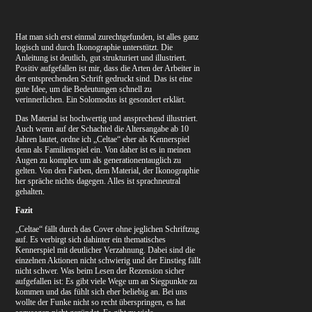
Hat man sich erst einmal zurechtgefunden, ist alles ganz
logisch und durch Ikonographie unterstützt. Die
Anleitung ist deutlich, gut strukturiert und illustriert.
Positiv aufgefallen ist mir, dass die Arten der Arbeiter in
der entsprechenden Schrift gedruckt sind. Das ist eine
gute Idee, um die Bedeutungen schnell zu
verinnerlichen. Ein Solomodus ist gesondert erklärt.
Das Material ist hochwertig und ansprechend illustriert.
Auch wenn auf der Schachtel die Altersangabe ab 10
Jahren lautet, ordne ich „Celtae“ eher als Kennerspiel
denn als Familienspiel ein. Von daher ist es in meinen
Augen zu komplex um als generationentauglich zu
gelten. Von den Farben, dem Material, der Ikonographie
her spräche nichts dagegen. Alles ist sprachneutral
gehalten.
Fazit
„Celtae“ fällt durch das Cover ohne jeglichen Schriftzug
auf. Es verbirgt sich dahinter ein thematisches
Kennerspiel mit deutlicher Verzahnung. Dabei sind die
einzelnen Aktionen nicht schwierig und der Einstieg fällt
nicht schwer. Was beim Lesen der Rezension sicher
aufgefallen ist: Es gibt viele Wege um an Siegpunkte zu
kommen und das fühlt sich eher beliebig an. Bei uns
wollte der Funke nicht so recht überspringen, es hat