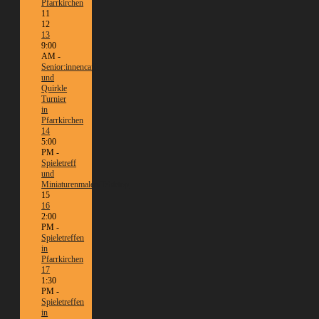
Pfarrkirchen
11
12
13
9:00
AM -
Senior:innencafé
und
Quirkle
Turnier
in
Pfarrkirchen
14
5:00
PM -
Spieletreff
und
Miniaturenmalen/Tabletop
15
16
2:00
PM -
Spieletreffen
in
Pfarrkirchen
17
1:30
PM -
Spieletreffen
in