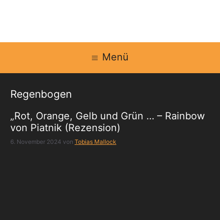
Zum
Inhalt
springen
Menü
Regenbogen
„Rot, Orange, Gelb und Grün … – Rainbow
von Piatnik (Rezension)
6. November 2024
von
Tobias Mallock