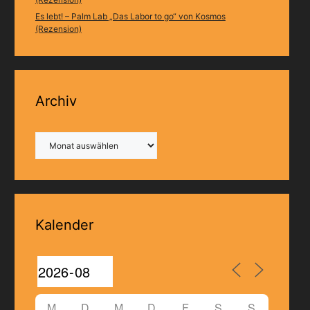
Es lebt! – Palm Lab „Das Labor to go“ von Kosmos
(Rezension)
Archiv
Archiv
Kalender
M
D
M
D
F
S
S