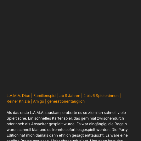
L.A.M.A. Dice | Familienspiel | ab 8 Jahren | 2 bis 6 Spieler:innen |
Reiner Knizia | Amigo | generationentauglich
Als das erste L.A.M.A. rauskam, eroberte es so ziemlich schnell viele
Spieltische. Ein schnelles Kartenspiel, das gern mal zwischendurch
oder noch als Absacker gespielt wurde. Es war eingängig, die Regeln
waren schnell klar und es konnte sofort losgespielt werden. Die Party
Edition hat mich damals dann ehrlich gesagt enttäuscht. Es wäre eine
schöne Promo gewesen. Mehr aber auch nicht. Und dann kam das