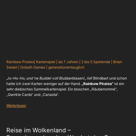
Rainbow Pirates| Kartenspiel | ab 7 Jahren | 2 bis 5 Spielende | Brian
Sweet | Goliath Games | generationentauglich
‚
Jo-Ho-Ho, und ’ne Buddel voll Blubberblasen!
‚, rief Blindbart und schon
hatte ich zwei Karten weniger auf der Hand.
„Rainbow Pirates“
ist ein
sehr diebisches Sammelkartenspiel. Ein bisschen „Räuberrommé“,
„Qwirkle Cards“ und „Canasta“.
Weiterlesen
Reise im Wolkenland –