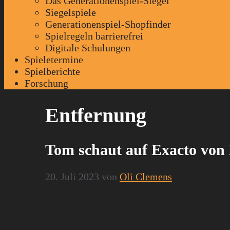
Das Generationenspiel-Siegel
Siegelspiele
Generationenspiel-Shopfinder
Spielregeln barrierefrei
Digitale Schulungen
Spieletermine
Spielberichte
Forschung
Entfernung
Tom schaut auf Exacto von
20. Juli 2023
von
Oli Clemens