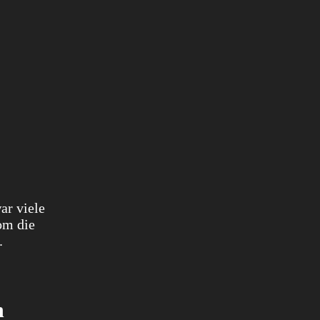
ar viele
om die
.
n