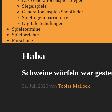
Das Generationenspiel-Siegel
Siegelspiele
Generationenspiel-Shopfinder
Spielregeln barrierefrei
Digitale Schulungen
Spieletermine
Spielberichte
Forschung
Haba
Schweine würfeln war geste
31. Juli 2026
von
Tobias Mallock