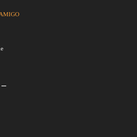
 | AMIGO
ie
 –