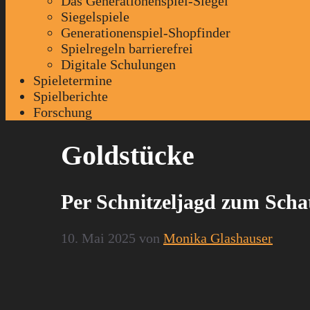
Das Generationenspiel-Siegel
Siegelspiele
Generationenspiel-Shopfinder
Spielregeln barrierefrei
Digitale Schulungen
Spieletermine
Spielberichte
Forschung
Goldstücke
Per Schnitzeljagd zum Scha
10. Mai 2025
von
Monika Glashauser