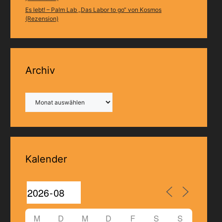
Es lebt! – Palm Lab „Das Labor to go“ von Kosmos
(Rezension)
Archiv
Archiv
Kalender
M
D
M
D
F
S
S