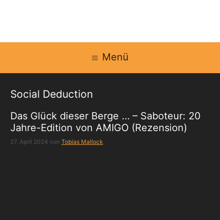
Zum
Inhalt
springen
Menü
Social Deduction
Das Glück dieser Berge … – Saboteur: 20
Jahre-Edition von AMIGO (Rezension)
27. April 2024
von
Tobias Mallock