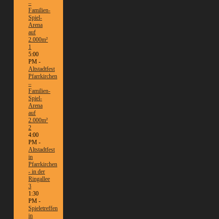
–
Familien-
Spiel-
Arena
auf
2.000m²
1
5:00
PM -
Altstadtfest
Pfarrkirchen
–
Familien-
Spiel-
Arena
auf
2.000m²
2
4:00
PM -
Altstadtfest
in
Pfarrkirchen
- in der
Ringallee
3
1:30
PM -
Spieletreffen
in