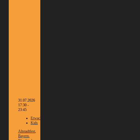
31.07.2026
17:30 -
23:45
Erwachsene
Kids
Altstadtfest
,
Bayern
,