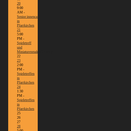
20
9:00
AM -
Senior:innencafé
in
Pfarrkirchen
21
5:00
PM -
Spieletreff
und
Miniaturenmalen/Tabletop
22
23
2:00
PM -
Spieletreffen
in
Pfarrkirchen
24
1:30
PM -
Spieletreffen
in
Pfarrkirchen
25
26
27
28
5:00