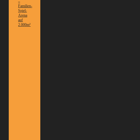
–
Familien-
Spiel-
Arena
auf
2.000m²