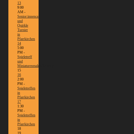
13
9:00
AM -
Senior:innencafé
und
Quirkle
Turnier
in
Pfarrkirchen
14
5:00
PM -
Spieletreff
und
Miniaturenmalen/Tabletop
15
16
2:00
PM -
Spieletreffen
in
Pfarrkirchen
17
1:30
PM -
Spieletreffen
in
Pfarrkirchen
18
19