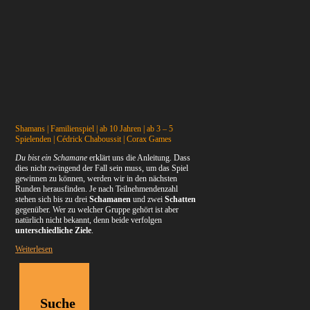
Shamans | Familienspiel | ab 10 Jahren | ab 3 – 5
Spielenden | Cédrick Chaboussit | Corax Games
Du bist ein Schamane
erklärt uns die Anleitung. Dass
dies nicht zwingend der Fall sein muss, um das Spiel
gewinnen zu können, werden wir in den nächsten
Runden herausfinden. Je nach Teilnehmendenzahl
stehen sich bis zu drei
Schamanen
und zwei
Schatten
gegenüber. Wer zu welcher Gruppe gehört ist aber
natürlich nicht bekannt, denn beide verfolgen
unterschiedliche Ziele
.
Weiterlesen
Suche