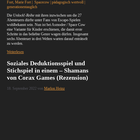
Fort, Marie Fort | Spacecow | pädagogisch wertvoll |
generationentauglich
Die
Unlock!-Reihe
mit ihren inzwischen um die 27
Abenteuern dürfte unter Fans von Escape-Spielen
wohlbekannt sein. Nun ist bei Asmodee / Space Cow
eine Variante für Kinder erschienen, die damit erste
Schritte in das beliebte Genre wagen dürfen. Insgesamt
sechs Abenteuer in drei Welten warten darauf enträtselt
zu werden.
Weiterlesen
Soziales Deduktionsspiel und
Stichspiel in einem – Shamans
von Corax Games (Rezension)
18. September 2022
von
Marlon Heinz