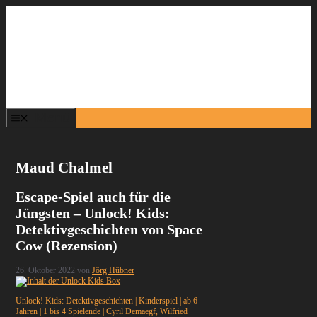
Zum
Inhalt
springen
Menü
Maud Chalmel
Escape-Spiel auch für die
Jüngsten – Unlock! Kids:
Detektivgeschichten von Space
Cow (Rezension)
26. Oktober 2022
von
Jörg Hübner
Unlock! Kids: Detektivgeschichten | Kinderspiel | ab 6
Jahren | 1 bis 4 Spielende | Cyril Demaegf, Wilfried