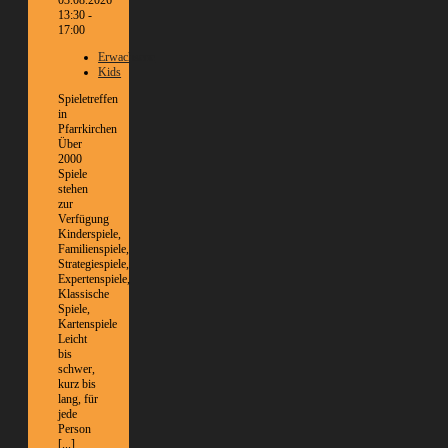
13:30 -
17:00
Erwachsene
Kids
Spieletreffen
in
Pfarrkirchen
Über
2000
Spiele
stehen
zur
Verfügung
Kinderspiele,
Familienspiele,
Strategiespiele,
Expertenspiele,
Klassische
Spiele,
Kartenspiele
Leicht
bis
schwer,
kurz bis
lang, für
jede
Person
[...]