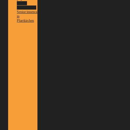
Weitere
Informationen
Senior:innencafé
in
Pfarrkirchen