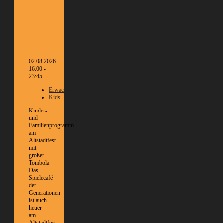
02.08.2026
16:00 -
23:45
Erwachsene
Kids
Kinder-
und
Familienprogramm
am
Altstadtfest
mit
großer
Tombola
Das
Spielecafé
der
Generationen
ist auch
heuer
am
Altstadtfest