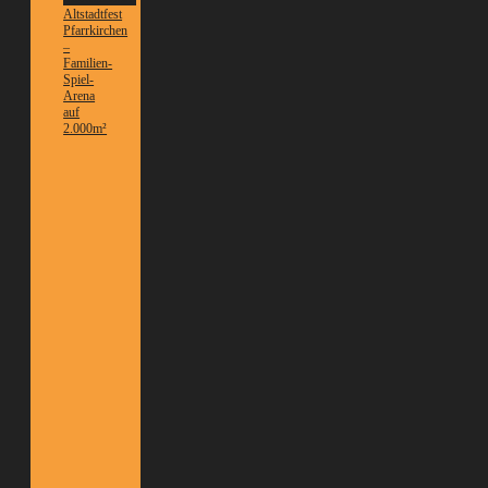
Altstadtfest
Pfarrkirchen
–
Familien-
Spiel-
Arena
auf
2.000m²