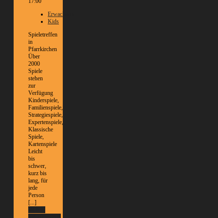
17:00
Erwachsene
Kids
Spieletreffen
in
Pfarrkirchen
Über
2000
Spiele
stehen
zur
Verfügung
Kinderspiele,
Familienspiele,
Strategiespiele,
Expertenspiele,
Klassische
Spiele,
Kartenspiele
Leicht
bis
schwer,
kurz bis
lang, für
jede
Person
[...]
Weitere
Informationen