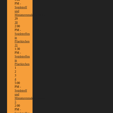
PM -
Spieletreff
und
Miniaturenmalen/Tabletop
29
30
2:00
PM -
Spieletreffen
in
Pfarrkirchen
31
1:30
PM -
Spieletreffen
in
Pfarrkirchen
1
2
3
4
5:00
PM -
Spieletreff
und
Miniaturenmalen/Tabletop
5
2:00
PM -