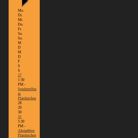
Mo.
Di.
Mi.
Do.
Fr.
Sa.
So.
M
D
M
D
F
S
S
27
1:30
PM -
Spieletreffen
in
Pfarrkirchen
28
29
30
31
5:30
PM -
Altstadtfest
Pfarrkirchen