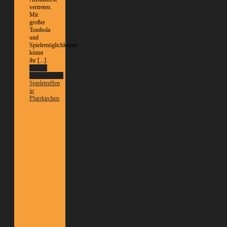
vertreten.
Mit
großer
Tombola
und
Spielemöglichkeiten
könnt
ihr [...]
Weitere
Informationen
Spieletreffen
in
Pfarrkirchen