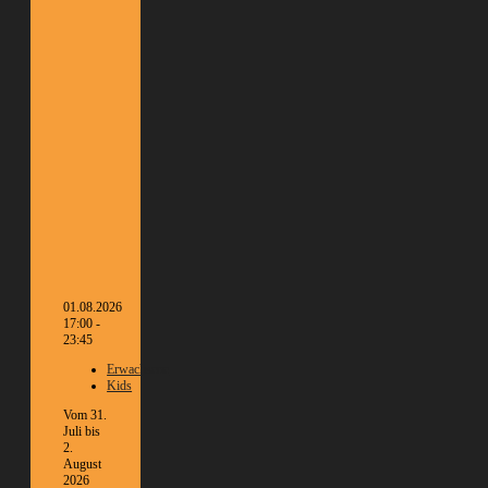
01.08.2026
17:00 -
23:45
Erwachsene
Kids
Vom 31.
Juli bis
2.
August
2026