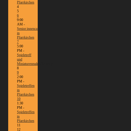
Pfarrkirchen
4
5
6
9:00
AM -
Senior:innencafé
in
Pfarrkirchen
7
5:00
PM -
Spieletreff
und
Miniaturenmalen/Tabletop
8
9
2:00
PM -
Spieletreffen
in
Pfarrkirchen
10
1:30
PM -
Spieletreffen
in
Pfarrkirchen
11
12