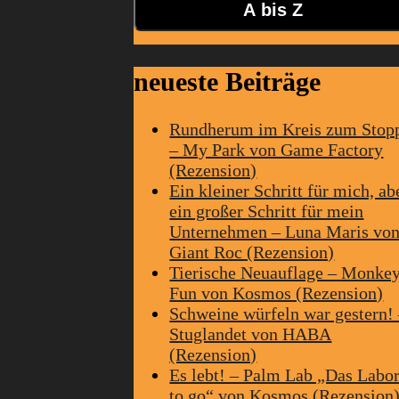
A bis Z
neueste Beiträge
Rundherum im Kreis zum Stop
– My Park von Game Factory
(Rezension)
Ein kleiner Schritt für mich, ab
ein großer Schritt für mein
Unternehmen – Luna Maris vo
Giant Roc (Rezension)
Tierische Neuauflage – Monke
Fun von Kosmos (Rezension)
Schweine würfeln war gestern!
Stuglandet von HABA
(Rezension)
Es lebt! – Palm Lab „Das Labo
to go“ von Kosmos (Rezension