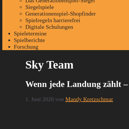
Das Generationenspiel-Siegel
Siegelspiele
Generationenspiel-Shopfinder
Spielregeln barrierefrei
Digitale Schulungen
Spieletermine
Spielberichte
Forschung
Sky Team
Wenn jede Landung zählt –
1. Juni 2026
von
Mandy Kretzschmar