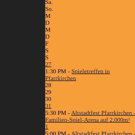
Sa.
So.
M
D
M
D
F
S
S
27
1:30 PM -
Spieletreffen in
Pfarrkirchen
28
29
30
31
5:30 PM -
Altstadtfest Pfarrkirchen 
Familien-Spiel-Arena auf 2.000m²
1
5:00 PM -
Altstadtfest Pfarrkirchen 