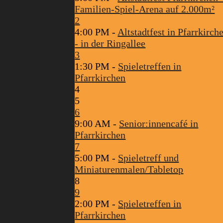
Familien-Spiel-Arena auf 2.000m²
2
4:00 PM -
Altstadtfest in Pfarrkirch
- in der Ringallee
3
1:30 PM -
Spieletreffen in
Pfarrkirchen
4
5
6
9:00 AM -
Senior:innencafé in
Pfarrkirchen
7
5:00 PM -
Spieletreff und
Miniaturenmalen/Tabletop
8
9
2:00 PM -
Spieletreffen in
Pfarrkirchen