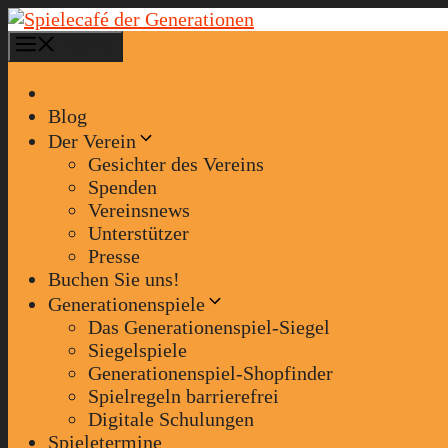
Zum
Inhalt
Menü
springen
Blog
Der Verein
Gesichter des Vereins
Spenden
Vereinsnews
Unterstützer
Presse
Buchen Sie uns!
Generationenspiele
Das Generationenspiel-Siegel
Siegelspiele
Generationenspiel-Shopfinder
Spielregeln barrierefrei
Digitale Schulungen
Spieletermine