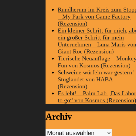
Rundherum im Kreis zum Stop
– My Park von Game Factory
(Rezension)
Ein kleiner Schritt für mich, ab
ein großer Schritt für mein
Unternehmen – Luna Maris vo
Giant Roc (Rezension)
Tierische Neuauflage – Monke
Fun von Kosmos (Rezension)
Schweine würfeln war gestern!
Stuglandet von HABA
(Rezension)
Es lebt! – Palm Lab „Das Labo
to go“ von Kosmos (Rezension
Archiv
Archiv