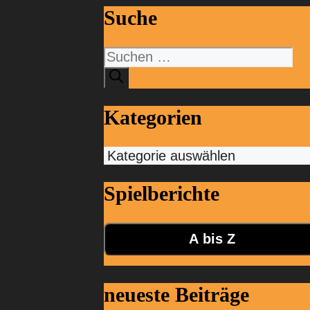
Suche
Suchen
nach:
Kategorien
Kategorien
Spielberichte
A bis Z
neueste Beiträge