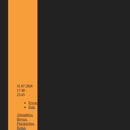
31.07.2026
17:30 -
23:45
Erwachsene
Kids
Altstadtfest
,
Bayern
,
Pfarrkirchen
,
Rottal-