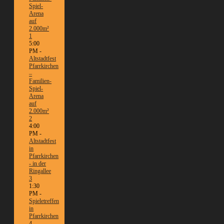
Spiel-
Arena
auf
2.000m²
1
5:00
PM -
Altstadtfest
Pfarrkirchen
–
Familien-
Spiel-
Arena
auf
2.000m²
2
4:00
PM -
Altstadtfest
in
Pfarrkirchen
- in der
Ringallee
3
1:30
PM -
Spieletreffen
in
Pfarrkirchen
4