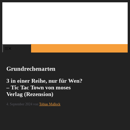
Zum
Inhalt
springen
Menü
Grundrechenarten
3 in einer Reihe, nur für Wen?
– Tic Tac Town von moses
Verlag (Rezension)
4. September 2024
von
Tobias Mallock