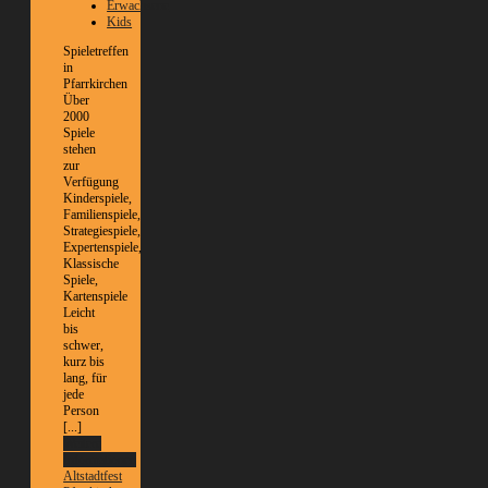
Erwachsene
Kids
Spieletreffen
in
Pfarrkirchen
Über
2000
Spiele
stehen
zur
Verfügung
Kinderspiele,
Familienspiele,
Strategiespiele,
Expertenspiele,
Klassische
Spiele,
Kartenspiele
Leicht
bis
schwer,
kurz bis
lang, für
jede
Person
[...]
Weitere
Informationen
Altstadtfest