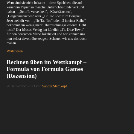
Wem sind sie nicht bekannt – diese Spielchen, die auf
kariertem Papier so manche Unterrichtsstunde verkürzt
haben – „Schiffe versenken“, „Käsekästchen“,
„Galgenmännchen“ oder „Tic Tac Toe“ zum Beispiel.
Jetzt stell dir vor – „Tic Tac Toe“ oder „3 in einer Reihe“
bekommt ein wenig mehr Überraschungselemente. Geht
nicht? Der Moses Verlag hat kürzlich „Tic Dice Town“
für den deutschen Markt lokalisiert und wir können uns
nun selbst davon überzeugen. Schauen wir uns das doch
mal an …
Weiterlesen
Rechnen üben im Wettkampf –
Formula von Formula Games
(Rezension)
20. November 2023
von
Sandra Sternkopf