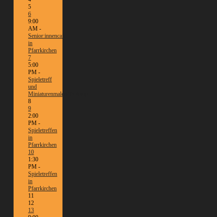
5
6
9:00
AM -
Senior:innencafé
in
Pfarrkirchen
7
5:00
PM -
Spieletreff
und
Miniaturenmalen/Tabletop
8
9
2:00
PM -
Spieletreffen
in
Pfarrkirchen
10
1:30
PM -
Spieletreffen
in
Pfarrkirchen
11
12
13