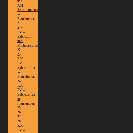
9:00
AM -
Senior:innencafé
in
Pfarrkirchen
21
5:00
PM -
Spieletreff
und
Miniaturenmalen/Tabletop
22
23
2:00
PM -
Spieletreffen
in
Pfarrkirchen
24
1:30
PM -
Spieletreffen
in
Pfarrkirchen
25
26
27
28
5:00
PM -