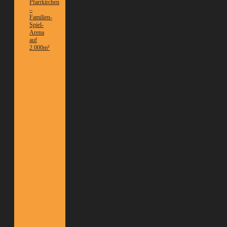
Pfarrkirchen
–
Familien-
Spiel-
Arena
auf
2.000m²