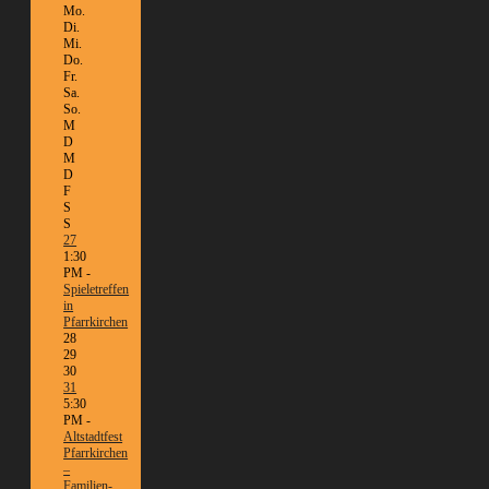
Mo.
Di.
Mi.
Do.
Fr.
Sa.
So.
M
D
M
D
F
S
S
27
1:30
PM -
Spieletreffen
in
Pfarrkirchen
28
29
30
31
5:30
PM -
Altstadtfest
Pfarrkirchen
–
Familien-