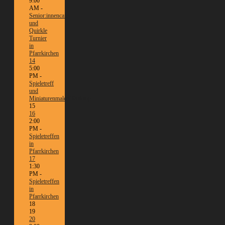
9:00
AM -
Senior:innencafé
und
Quirkle
Turnier
in
Pfarrkirchen
14
5:00
PM -
Spieletreff
und
Miniaturenmalen/Tabletop
15
16
2:00
PM -
Spieletreffen
in
Pfarrkirchen
17
1:30
PM -
Spieletreffen
in
Pfarrkirchen
18
19
20