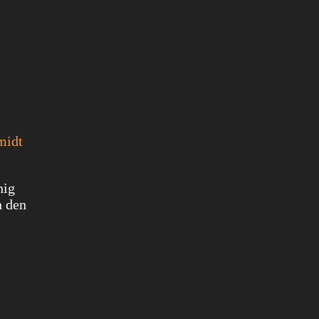
midt
nig
h den