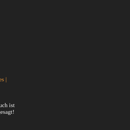
s |
ch ist
gesagt!