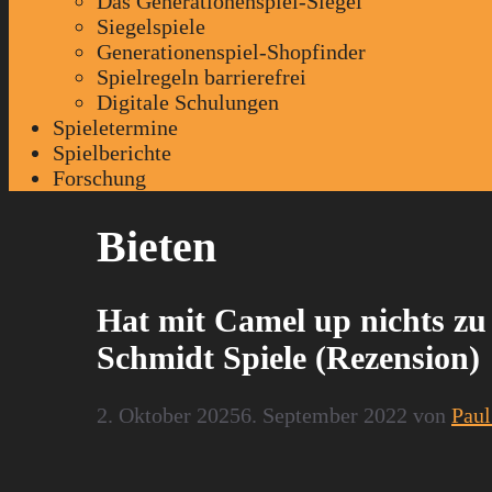
Das Generationenspiel-Siegel
Siegelspiele
Generationenspiel-Shopfinder
Spielregeln barrierefrei
Digitale Schulungen
Spieletermine
Spielberichte
Forschung
Bieten
Hat mit Camel up nichts zu
Schmidt Spiele (Rezension)
2. Oktober 2025
6. September 2022
von
Paul