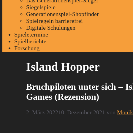
Das Generationenspiel-Siegel
Siegelspiele
Generationenspiel-Shopfinder
Spielregeln barrierefrei
Digitale Schulungen
Spieletermine
Spielberichte
Forschung
Island Hopper
Bruchpiloten unter sich – 
Games (Rezension)
2. März 2022
10. Dezember 2021
von
Monik