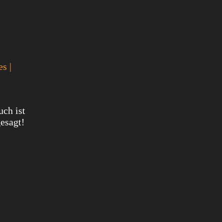
s |
ch ist
gesagt!