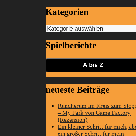
Kategorien
Kategorien
Spielberichte
A bis Z
neueste Beiträge
Rundherum im Kreis zum Stop
– My Park von Game Factory
(Rezension)
Ein kleiner Schritt für mich, ab
ein großer Schritt für mein