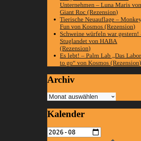
Unternehmen – Luna Maris vo
Giant Roc (Rezension)
Tierische Neuauflage – Monke
Fun von Kosmos (Rezension)
Schweine würfeln war gestern!
Stuglandet von HABA
(Rezension)
Es lebt! – Palm Lab „Das Labo
to go“ von Kosmos (Rezension
Archiv
Archiv
Kalender