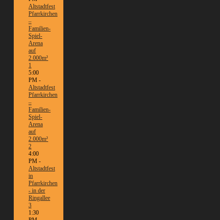
Altstadtfest
Pfarrkirchen
–
Familien-
Spiel-
Arena
auf
2.000m²
1
5:00
PM -
Altstadtfest
Pfarrkirchen
–
Familien-
Spiel-
Arena
auf
2.000m²
2
4:00
PM -
Altstadtfest
in
Pfarrkirchen
- in der
Ringallee
3
1:30
PM -