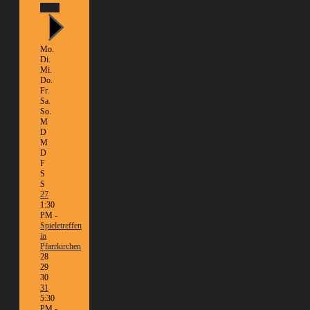
Heute
Mo.
Di.
Mi.
Do.
Fr.
Sa.
So.
M
D
M
D
F
S
S
27
1:30
PM -
Spieletreffen
in
Pfarrkirchen
28
29
30
31
5:30
PM -