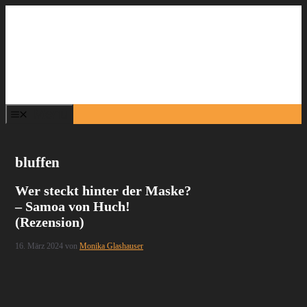
Zum
Inhalt
springen
Menü
bluffen
Wer steckt hinter der Maske?
– Samoa von Huch!
(Rezension)
16. März 2024
von
Monika Glashauser