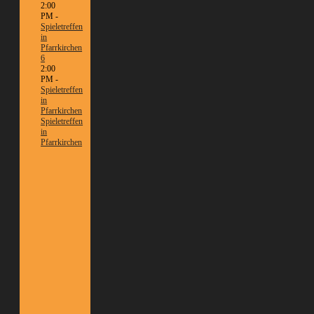
2:00
PM -
Spieletreffen
in
Pfarrkirchen
6
2:00
PM -
Spieletreffen
in
Pfarrkirchen
Spieletreffen
in
Pfarrkirchen