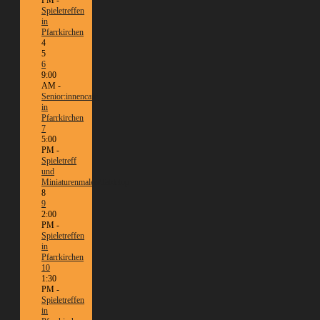
Spieletreffen
in
Pfarrkirchen
4
5
6
9:00
AM -
Senior:innencafé
in
Pfarrkirchen
7
5:00
PM -
Spieletreff
und
Miniaturenmalen/Tabletop
8
9
2:00
PM -
Spieletreffen
in
Pfarrkirchen
10
1:30
PM -
Spieletreffen
in