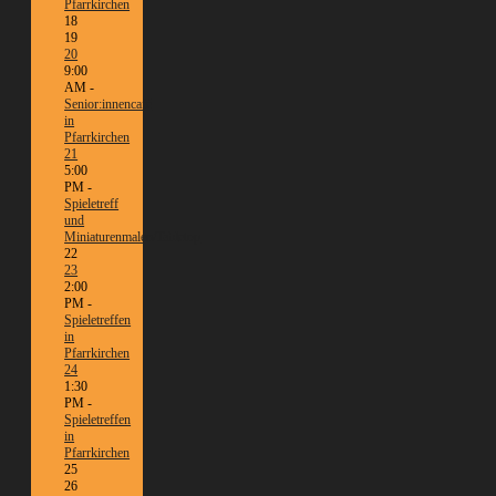
Pfarrkirchen
18
19
20
9:00
AM -
Senior:innencafé
in
Pfarrkirchen
21
5:00
PM -
Spieletreff
und
Miniaturenmalen/Tabletop
22
23
2:00
PM -
Spieletreffen
in
Pfarrkirchen
24
1:30
PM -
Spieletreffen
in
Pfarrkirchen
25
26