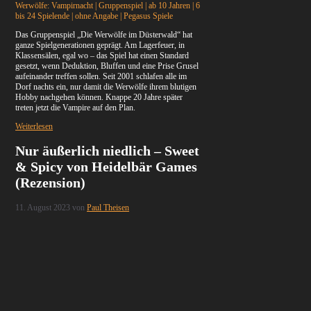
Werwölfe: Vampirnacht | Gruppenspiel | ab 10 Jahren | 6
bis 24 Spielende | ohne Angabe | Pegasus Spiele
Das Gruppenspiel „Die Werwölfe im Düsterwald“ hat
ganze Spielgenerationen geprägt. Am Lagerfeuer, in
Klassensälen, egal wo – das Spiel hat einen Standard
gesetzt, wenn Deduktion, Bluffen und eine Prise Grusel
aufeinander treffen sollen. Seit 2001 schlafen alle im
Dorf nachts ein, nur damit die Werwölfe ihrem blutigen
Hobby nachgehen können. Knappe 20 Jahre später
treten jetzt die Vampire auf den Plan.
Weiterlesen
Nur äußerlich niedlich – Sweet
& Spicy von Heidelbär Games
(Rezension)
11. August 2023
von
Paul Theisen