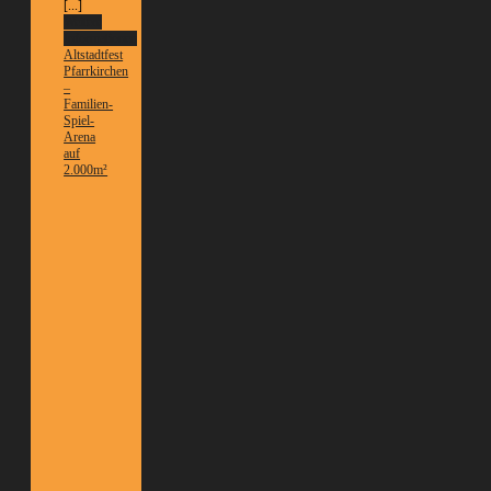
[...]
Weitere
Informationen
Altstadtfest
Pfarrkirchen
–
Familien-
Spiel-
Arena
auf
2.000m²