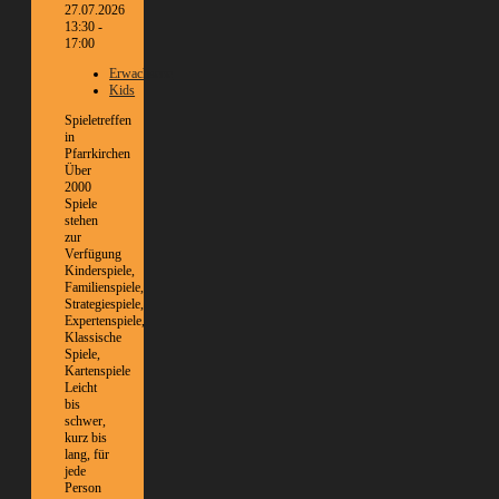
27.07.2026
13:30 -
17:00
Erwachsene
Kids
Spieletreffen
in
Pfarrkirchen
Über
2000
Spiele
stehen
zur
Verfügung
Kinderspiele,
Familienspiele,
Strategiespiele,
Expertenspiele,
Klassische
Spiele,
Kartenspiele
Leicht
bis
schwer,
kurz bis
lang, für
jede
Person