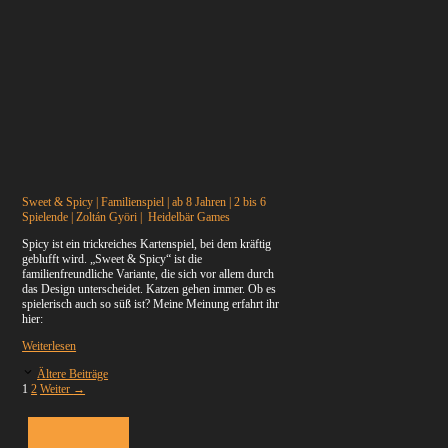
Sweet & Spicy | Familienspiel | ab 8 Jahren | 2 bis 6
Spielende | Zoltán Györi | Heidelbär Games
Spicy ist ein trickreiches Kartenspiel, bei dem kräftig
geblufft wird. „Sweet & Spicy“ ist die
familienfreundliche Variante, die sich vor allem durch
das Design unterscheidet. Katzen gehen immer. Ob es
spielerisch auch so süß ist? Meine Meinung erfahrt ihr
hier:
Weiterlesen
Ältere Beiträge
Seite
Seite
1
2
Weiter
→