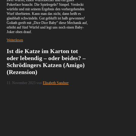
zwei Würfel, einen Würfelbecher und ein gutes
Pokerface braucht. Die Spielregeln? Simpel. Verdeckt
würfeln und mit seinem Ergebnis den vorhergehenden
Wurf überbieten. Kann man das nicht, dann heißt es
glaubhaft schwindeln. Gut geblufft ist halb gewonnen!
Goliath greift mit „Dice Dice Baby“ diese Mechanik auf,
erhöht auf fünf Würfel und legt uns noch einen Baby-
Joker oben drauf.
Weiterlesen
Ist die Katze im Karton tot
oder lebendig – oder beides? –
Schrödingers Katzen (Amigo)
(Rezension)
11. November 2023
von
Elisabeth Sandner