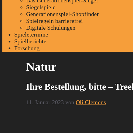
Das Generationenspiel-Siegel
Siegelspiele
Generationenspiel-Shopfinder
Spielregeln barrierefrei
Digitale Schulungen
Spieletermine
Spielberichte
Forschung
Natur
Ihre Bestellung, bitte – Tre
11. Januar 2023
von
Oli Clemens