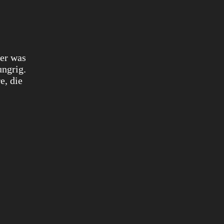
mer was
ungrig.
e, die