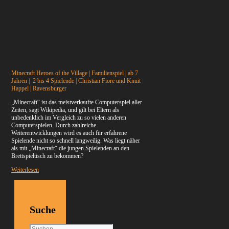
Minecraft Heroes of the Village | Familienspiel | ab 7
Jahren | 2 bis 4 Spielende | Christian Fiore und Knuit
Happel | Ravensburger
„Minecraft“ ist das meistverkaufte Computerspiel aller
Zeiten, sagt Wikipedia, und gilt bei Eltern als
unbedenklich im Vergleich zu so vielen anderen
Computerspielen. Durch zahlreiche
Weiterentwicklungen wird es auch für erfahrene
Spielende nicht so schnell langweilig. Was liegt näher
als mit „Minecraft“ die jungen Spielenden an den
Brettspieltisch zu bekommen?
Weiterlesen
Suche
Suchen