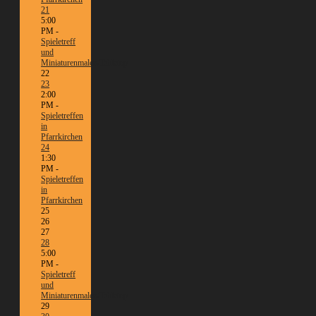
21
5:00
PM -
Spieletreff
und
Miniaturenmalen/Tabletop
22
23
2:00
PM -
Spieletreffen
in
Pfarrkirchen
24
1:30
PM -
Spieletreffen
in
Pfarrkirchen
25
26
27
28
5:00
PM -
Spieletreff
und
Miniaturenmalen/Tabletop
29