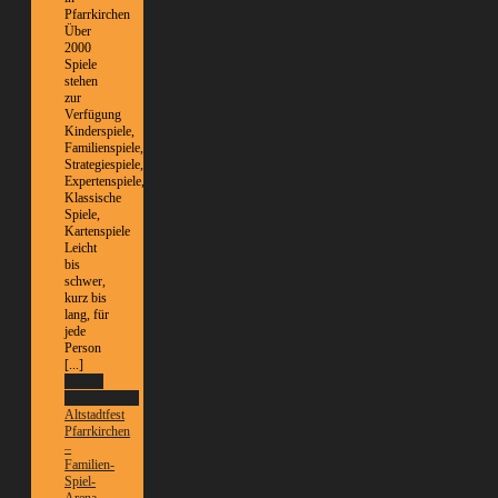
Pfarrkirchen
Über
2000
Spiele
stehen
zur
Verfügung
Kinderspiele,
Familienspiele,
Strategiespiele,
Expertenspiele,
Klassische
Spiele,
Kartenspiele
Leicht
bis
schwer,
kurz bis
lang, für
jede
Person
[...]
Weitere
Informationen
Altstadtfest
Pfarrkirchen
–
Familien-
Spiel-
Arena