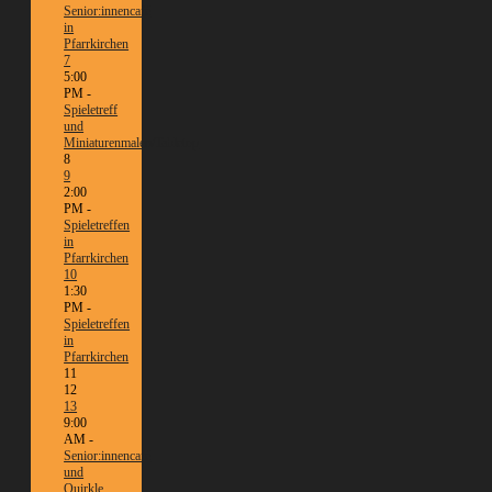
Senior:innencafé
in
Pfarrkirchen
7
5:00
PM -
Spieletreff
und
Miniaturenmalen/Tabletop
8
9
2:00
PM -
Spieletreffen
in
Pfarrkirchen
10
1:30
PM -
Spieletreffen
in
Pfarrkirchen
11
12
13
9:00
AM -
Senior:innencafé
und
Quirkle