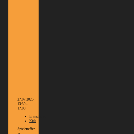
27.07.2026
13:30 -
17:00
Erwachsene
Kids
Spieletreffen
in