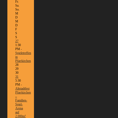
Fr.
Sa.
So.
M
D
M
D
F
S
S
27
1:30
PM -
Spieletreffen
in
Pfarrkirchen
28
29
30
31
5:30
PM -
Altstadtfest
Pfarrkirchen
–
Familien-
Spiel-
Arena
auf
2.000m²