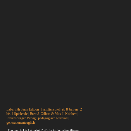
Labyrinth Team Edition | Familienspiel | ab 8 Jahren | 2
bis 4 Spielende | Brett J. Gilbert & Max J. Kobbert |
Ravensburger Verlag | pädagogisch wertvoll |
generationentauglich
„Das verrückte Labyrinth“ dürfte in fast allen älteren