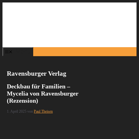
Zum
Inhalt
springen
Menü
Ravensburger Verlag
Deckbau für Familien –
Mycelia von Ravensburger
(Rezension)
1. April 2025
von
Paul Theisen