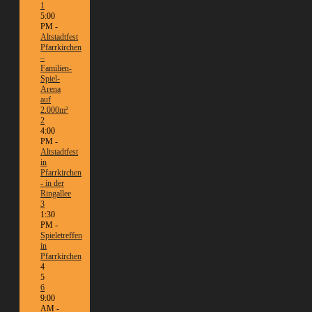
1
5:00
PM -
Altstadtfest
Pfarrkirchen
–
Familien-
Spiel-
Arena
auf
2.000m²
2
4:00
PM -
Altstadtfest
in
Pfarrkirchen
- in der
Ringallee
3
1:30
PM -
Spieletreffen
in
Pfarrkirchen
4
5
6
9:00
AM -