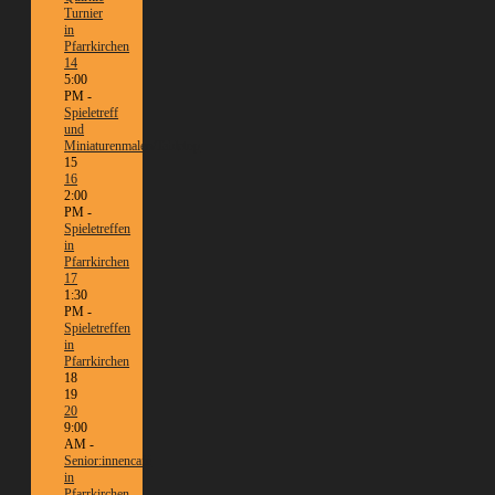
Turnier
in
Pfarrkirchen
14
5:00
PM -
Spieletreff
und
Miniaturenmalen/Tabletop
15
16
2:00
PM -
Spieletreffen
in
Pfarrkirchen
17
1:30
PM -
Spieletreffen
in
Pfarrkirchen
18
19
20
9:00
AM -
Senior:innencafé
in
Pfarrkirchen