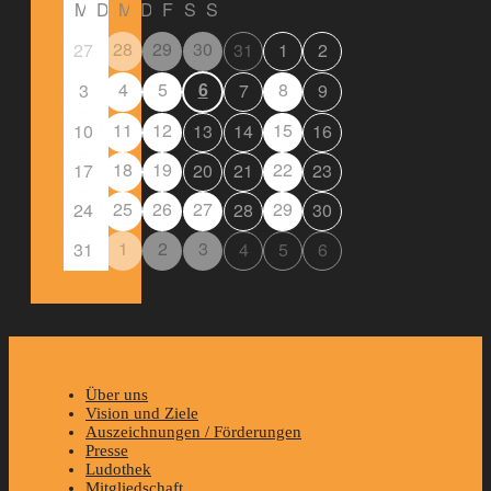
M
D
M
D
F
S
S
28
29
30
27
31
1
2
4
5
6
8
3
7
9
11
12
15
10
13
14
16
18
19
22
17
20
21
23
25
26
27
29
24
28
30
1
2
3
31
4
5
6
Über uns
Vision und Ziele
Auszeichnungen / Förderungen
Presse
Ludothek
Mitgliedschaft