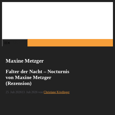
Zum
Inhalt
springen
Menü
Maxine Metzger
Falter der Nacht – Nocturnis
von Maxine Metzger
(Rezension)
25. Juli 2026
13. Juli 2026
von
Christiane Köstlinger