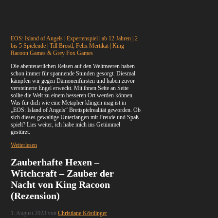
EOS: Island of Angels | Expertenspiel | ab 12 Jahren | 2
bis 5 Spielende |
Till Bröstl
,
Felix Mertikat
| King
Racoon Games & Grey Fox Games
Die abenteuerlichen Reisen auf den Weltmeeren haben
schon immer für spannende Stunden gesorgt. Diesmal
kämpfen wir gegen Dämonenfürsten und haben zuvor
versteinerte Engel erweckt. Mit ihnen Seite an Seite
sollte die Welt zu einem besseren Ort werden können.
Was für dich wie eine Metapher klingen mag ist in
„EOS: Island of Angels“ Brettspielrealität geworden. Ob
sich dieses gewaltige Unterfangen mit Freude und Spaß
spielt? Lies weiter, ich habe mich ins Getümmel
gestürzt.
Weiterlesen
Zauberhafte Hexen –
Witchcraft – Zauber der
Nacht von King Racoon
(Rezension)
1. August 2023
von
Christiane Köstlinger