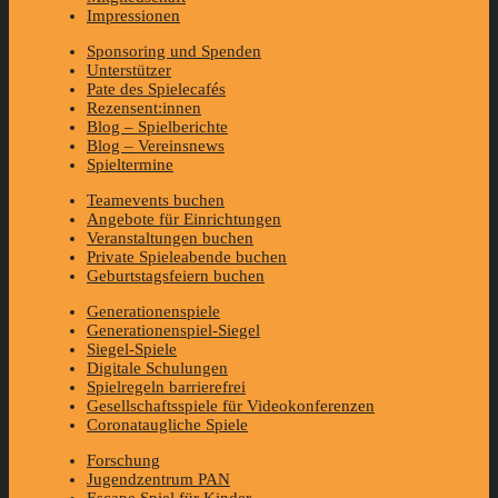
Impressionen
Sponsoring und Spenden
Unterstützer
Pate des Spielecafés
Rezensent:innen
Blog – Spielberichte
Blog – Vereinsnews
Spieltermine
Teamevents buchen
Angebote für Einrichtungen
Veranstaltungen buchen
Private Spieleabende buchen
Geburtstagsfeiern buchen
Generationenspiele
Generationenspiel-Siegel
Siegel-Spiele
Digitale Schulungen
Spielregeln barrierefrei
Gesellschaftsspiele für Videokonferenzen
Coronataugliche Spiele
Forschung
Jugendzentrum PAN
Escape Spiel für Kinder