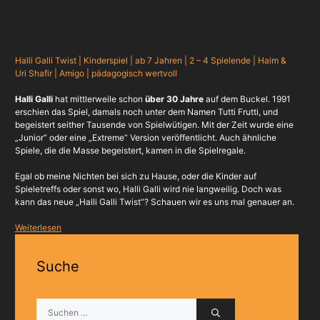
Halli Galli Twist | Kinderspiel | ab 7 Jahren | 2 – 4 Spielende | Haim &
Uri Shafir | Amigo | pädagogisch wertvoll
Halli Galli
hat mittlerweile schon
über 30 Jahre
auf dem Buckel. 1991
erschien das Spiel, damals noch unter dem Namen Tutti Frutti, und
begeistert seither Tausende von Spielwütigen. Mit der Zeit wurde eine
„Junior“ oder eine „Extreme“ Version veröffentlicht. Auch ähnliche
Spiele, die die Masse begeistert, kamen in die Spielregale.
Egal ob meine Nichten bei sich zu Hause, oder die Kinder auf
Spieletreffs oder sonst wo, Halli Galli wird nie langweilig. Doch was
kann das neue „Halli Galli Twist“? Schauen wir es uns mal genauer an.
Weiterlesen
Suche
Suchen
nach: