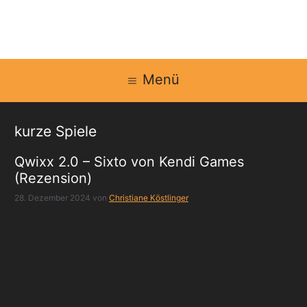
Zum
Inhalt
springen
Menü
kurze Spiele
Qwixx 2.0 – Sixto von Kendi Games
(Rezension)
28. Dezember 2024
von
Christiane Köstlinger