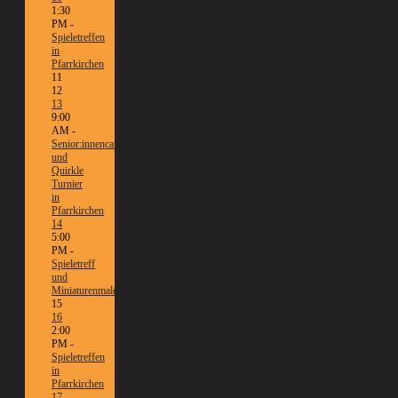
1:30
PM -
Spieletreffen
in
Pfarrkirchen
11
12
13
9:00
AM -
Senior:innencafé
und
Quirkle
Turnier
in
Pfarrkirchen
14
5:00
PM -
Spieletreff
und
Miniaturenmalen/Tabletop
15
16
2:00
PM -
Spieletreffen
in
Pfarrkirchen
17