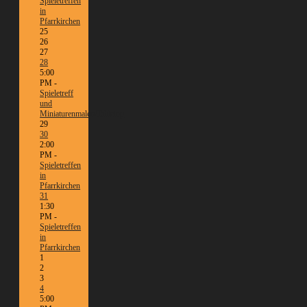
Spieletreffen
in
Pfarrkirchen
25
26
27
28
5:00
PM -
Spieletreff
und
Miniaturenmalen/Tabletop
29
30
2:00
PM -
Spieletreffen
in
Pfarrkirchen
31
1:30
PM -
Spieletreffen
in
Pfarrkirchen
1
2
3
4
5:00