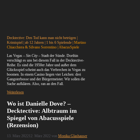
Decktective: Den Tod kann man nicht betrügen |
Krimispiel | ab 12 Jahren | 1 bis 6 Spielende |
Martino
Chiacchiera & Silvano Sorrentino | AbacusSpiele
Las Vegas –
Sin City
– Stadt der Sünde. Dorthin
verschlägt es uns bei diesem Fall in der Decktective-
Reihe. Es sind die 1950er Jahre und außer dem
Glücksspiel scheint auch das Verbrechen in Vegas zu
boomen. In einem Casino liegen vier Leichen: drei
Gangsterbosse und der Bürgermeister. Wir sollen die
Sache aufklären. Also, ran an den Fall.
Weiterlesen
Wo ist Danielle Dove? –
Decktective: Albtraum im
Spiegel von Abacusspiele
(Rezension)
13. März 2022
12. März 2022
von
Monika Glashauser