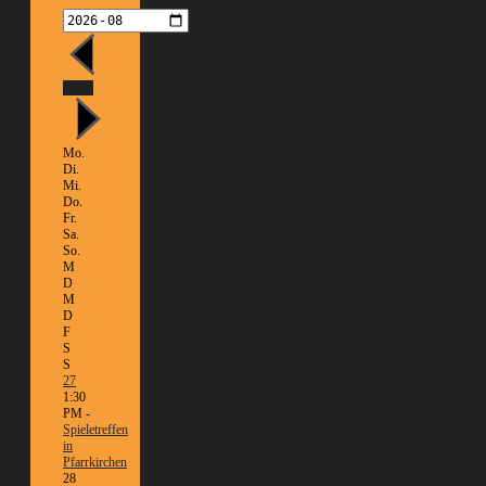
Heute
Mo.
Di.
Mi.
Do.
Fr.
Sa.
So.
M
D
M
D
F
S
S
27
1:30
PM -
Spieletreffen
in
Pfarrkirchen
28