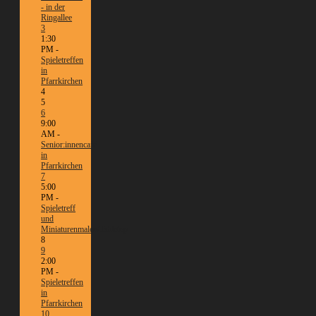
- in der
Ringallee
3
1:30
PM -
Spieletreffen
in
Pfarrkirchen
4
5
6
9:00
AM -
Senior:innencafé
in
Pfarrkirchen
7
5:00
PM -
Spieletreff
und
Miniaturenmalen/Tabletop
8
9
2:00
PM -
Spieletreffen
in
Pfarrkirchen
10