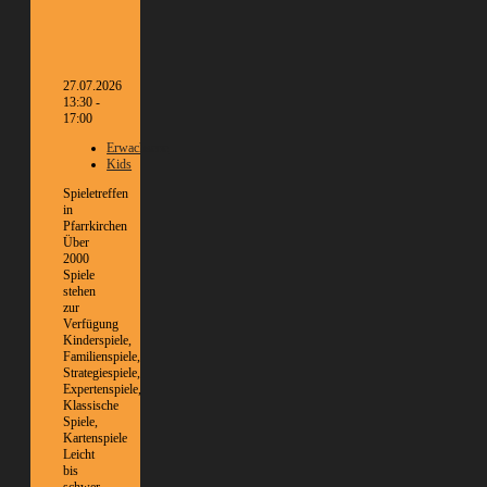
27.07.2026
13:30 -
17:00
Erwachsene
Kids
Spieletreffen
in
Pfarrkirchen
Über
2000
Spiele
stehen
zur
Verfügung
Kinderspiele,
Familienspiele,
Strategiespiele,
Expertenspiele,
Klassische
Spiele,
Kartenspiele
Leicht
bis
schwer,