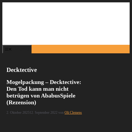
Zum
Inhalt
springen
Menü
Decktective
Mogelpackung – Decktective:
Den Tod kann man nicht
betrügen von AbabusSpiele
(Rezension)
2. Oktober 2025
12. September 2022
von
Oli Clemens