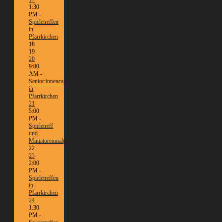
1:30
PM -
Spieletreffen
in
Pfarrkirchen
18
19
20
9:00
AM -
Senior:innencafé
in
Pfarrkirchen
21
5:00
PM -
Spieletreff
und
Miniaturenmalen/Tabletop
22
23
2:00
PM -
Spieletreffen
in
Pfarrkirchen
24
1:30
PM -