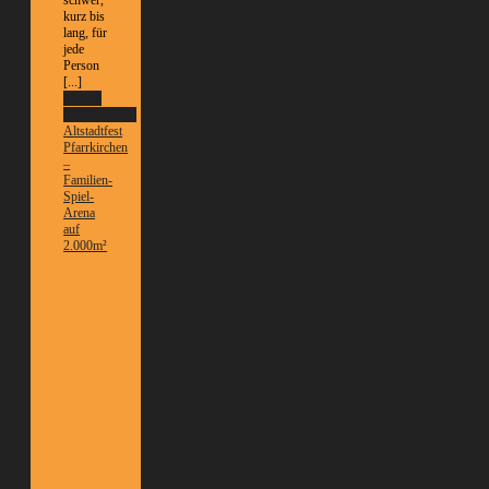
kurz bis
lang, für
jede
Person
[...]
Weitere
Informationen
Altstadtfest
Pfarrkirchen
–
Familien-
Spiel-
Arena
auf
2.000m²