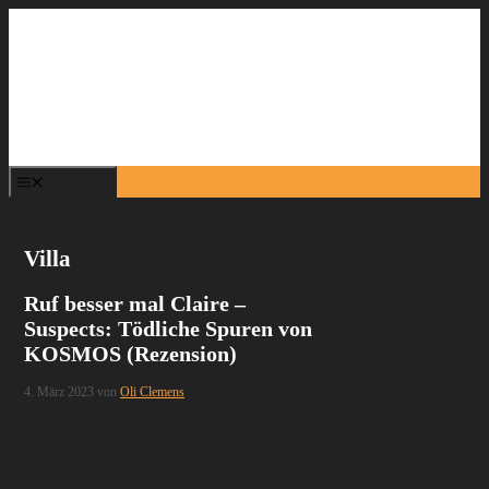
Zum
Inhalt
springen
Menü
Villa
Ruf besser mal Claire –
Suspects: Tödliche Spuren von
KOSMOS (Rezension)
4. März 2023
von
Oli Clemens