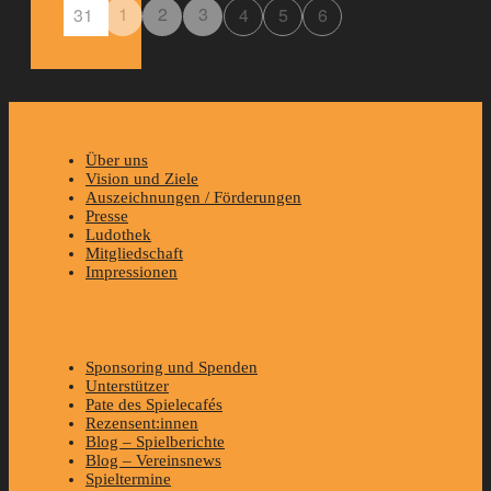
1
2
3
31
4
5
6
Über uns
Vision und Ziele
Auszeichnungen / Förderungen
Presse
Ludothek
Mitgliedschaft
Impressionen
Sponsoring und Spenden
Unterstützer
Pate des Spielecafés
Rezensent:innen
Blog – Spielberichte
Blog – Vereinsnews
Spieltermine