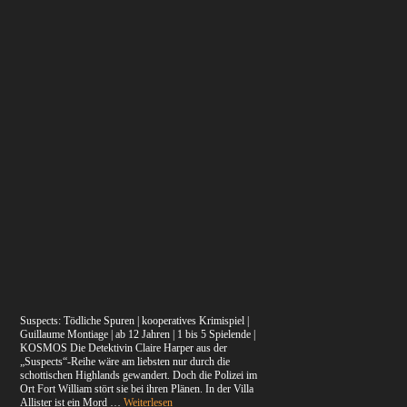
Suspects: Tödliche Spuren | kooperatives Krimispiel |
Guillaume Montiage | ab 12 Jahren | 1 bis 5 Spielende |
KOSMOS Die Detektivin Claire Harper aus der
„Suspects“-Reihe wäre am liebsten nur durch die
schottischen Highlands gewandert. Doch die Polizei im
Ort Fort William stört sie bei ihren Plänen. In der Villa
Allister ist ein Mord …
Weiterlesen