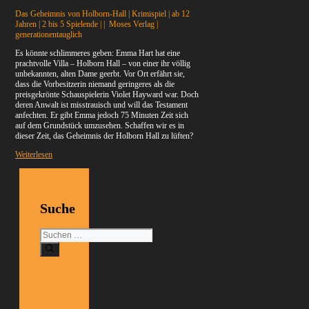
Das Geheimnis von Holborn-Hall | Krimispiel | ab 12
Jahren | 2 bis 5 Spielende | | Moses Verlag |
generationentauglich
Es könnte schlimmeres geben: Emma Hart hat eine
prachtvolle Villa – Holborn Hall – von einer ihr völlig
unbekannten, alten Dame geerbt. Vor Ort erfährt sie,
dass die Vorbesitzerin niemand geringeres als die
preisgekrönte Schauspielerin Violet Hayward war. Doch
deren Anwalt ist misstrauisch und will das Testament
anfechten. Er gibt Emma jedoch 75 Minuten Zeit sich
auf dem Grundstück umzusehen. Schaffen wir es in
dieser Zeit, das Geheimnis der Holborn Hall zu lüften?
Weiterlesen
Suche
Suchen
nach: