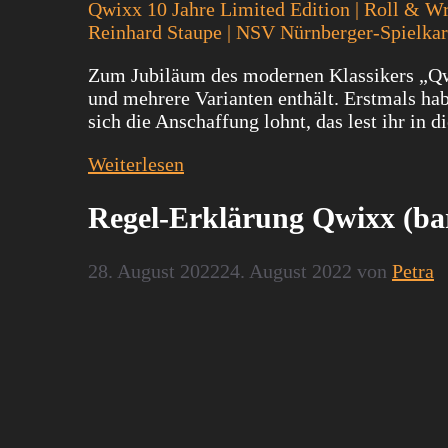
Qwixx 10 Jahre Limited Edition | Roll & Writ
Reinhard Staupe | NSV Nürnberger-Spielkart
Zum Jubiläum des modernen Klassikers „Qwi
und mehrere Varianten enthält. Erstmals ha
sich die Anschaffung lohnt, das lest ihr in d
Weiterlesen
Regel-Erklärung Qwixx (bar
28. August 2022
24. August 2022
von
Petra