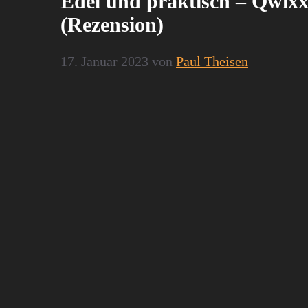
Edel und praktisch – Qwixx
(Rezension)
17. Januar 2023
von
Paul Theisen