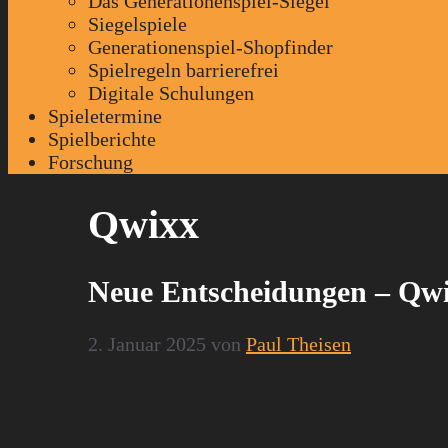
Das Generationenspiel-Siegel
Siegelspiele
Generationenspiel-Shopfinder
Spielregeln barrierefrei
Digitale Schulungen
Spieletermine
Spielberichte
Forschung
Qwixx
Neue Entscheidungen – Qw
2. Januar 2025
von
Paul Theisen