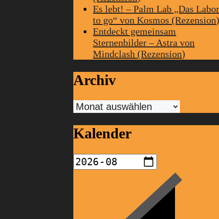
Es lebt! – Palm Lab „Das Labo
to go“ von Kosmos (Rezension
Entdeckt gemeinsam
Sternenbilder – Astra von
Mindclash (Rezension)
Archiv
Archiv
Kalender