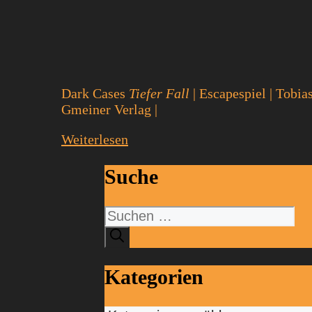
Dark Cases
Tiefer Fall
| Escapespiel | Tobia
Gmeiner Verlag |
Weiterlesen
Suche
Suchen
nach:
Kategorien