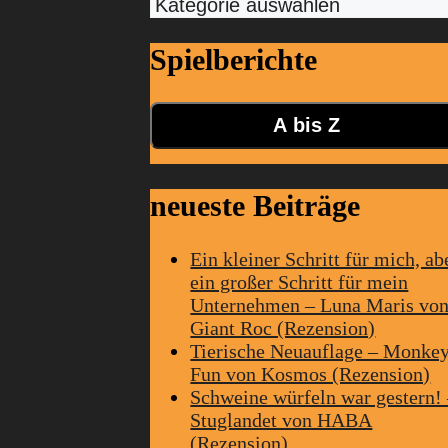
Kategorien
Spielberichte
A bis Z
neueste Beiträge
Ein kleiner Schritt für mich, ab
ein großer Schritt für mein
Unternehmen – Luna Maris vo
Giant Roc (Rezension)
Tierische Neuauflage – Monke
Fun von Kosmos (Rezension)
Schweine würfeln war gestern!
Stuglandet von HABA
(Rezension)