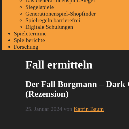
Das Generationenspiel-Siegel
Siegelspiele
Generationenspiel-Shopfinder
Spielregeln barrierefrei
Digitale Schulungen
Spieletermine
Spielberichte
Forschung
Fall ermitteln
Der Fall Borgmann – Dark
(Rezension)
25. Januar 2024
von
Katrin Baum