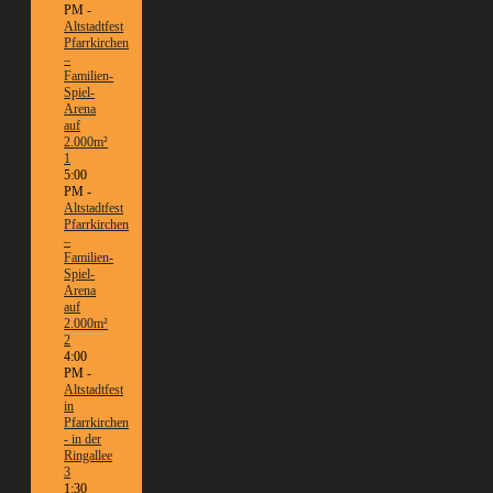
PM -
Altstadtfest
Pfarrkirchen
–
Familien-
Spiel-
Arena
auf
2.000m²
1
5:00
PM -
Altstadtfest
Pfarrkirchen
–
Familien-
Spiel-
Arena
auf
2.000m²
2
4:00
PM -
Altstadtfest
in
Pfarrkirchen
- in der
Ringallee
3
1:30