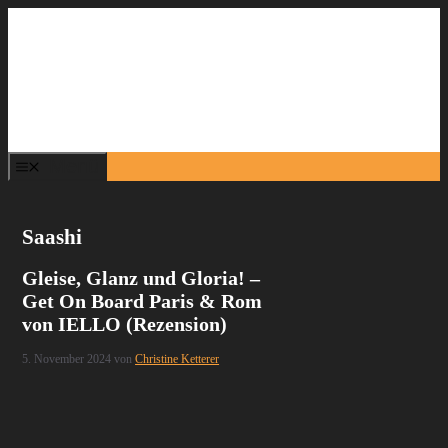
Zum
Inhalt
springen
Menü
Saashi
Gleise, Glanz und Gloria! –
Get On Board Paris & Rom
von IELLO (Rezension)
5. November 2024
von
Christine Ketterer