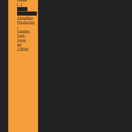
Person
[...]
Weitere
Informationen
Altstadtfest
Pfarrkirchen
–
Familien-
Spiel-
Arena
auf
2.000m²