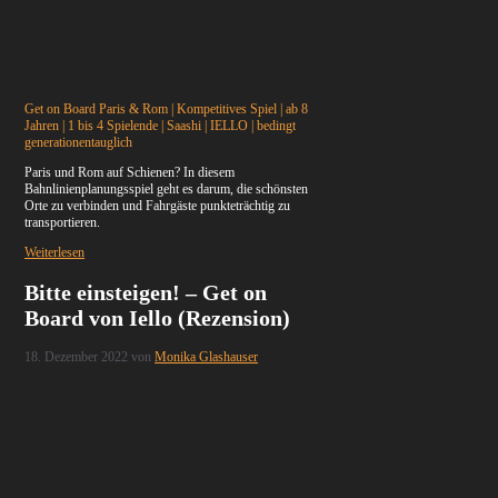
Get on Board Paris & Rom | Kompetitives Spiel | ab 8
Jahren | 1 bis 4 Spielende | Saashi | IELLO | bedingt
generationentauglich
Paris und Rom auf Schienen? In diesem
Bahnlinienplanungsspiel geht es darum, die schönsten
Orte zu verbinden und Fahrgäste punkteträchtig zu
transportieren.
Weiterlesen
Bitte einsteigen! – Get on
Board von Iello (Rezension)
18. Dezember 2022
von
Monika Glashauser