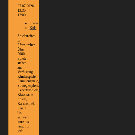
27.07.2026
13:30 -
17:00
Erwachsene
Kids
Spieletreffen
in
Pfarrkirchen
Über
2000
Spiele
stehen
zur
Verfügung
Kinderspiele,
Familienspiele,
Strategiespiele,
Expertenspiele,
Klassische
Spiele,
Kartenspiele
Leicht
bis
schwer,
kurz bis
lang, für
jede