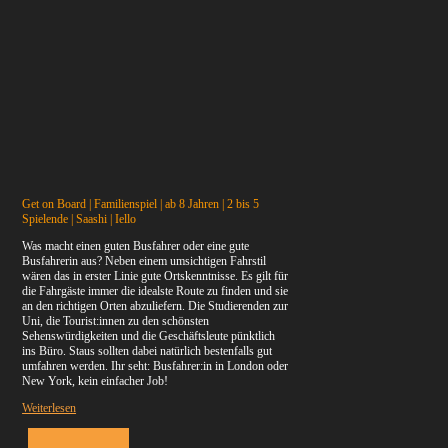
Get on Board | Familienspiel | ab 8 Jahren | 2 bis 5
Spielende | Saashi | Iello
Was macht einen guten Busfahrer oder eine gute
Busfahrerin aus? Neben einem umsichtigen Fahrstil
wären das in erster Linie gute Ortskenntnisse. Es gilt für
die Fahrgäste immer die idealste Route zu finden und sie
an den richtigen Orten abzuliefern. Die Studierenden zur
Uni, die Tourist:innen zu den schönsten
Sehenswürdigkeiten und die Geschäftsleute pünktlich
ins Büro. Staus sollten dabei natürlich bestenfalls gut
umfahren werden. Ihr seht: Busfahrer:in in London oder
New York, kein einfacher Job!
Weiterlesen