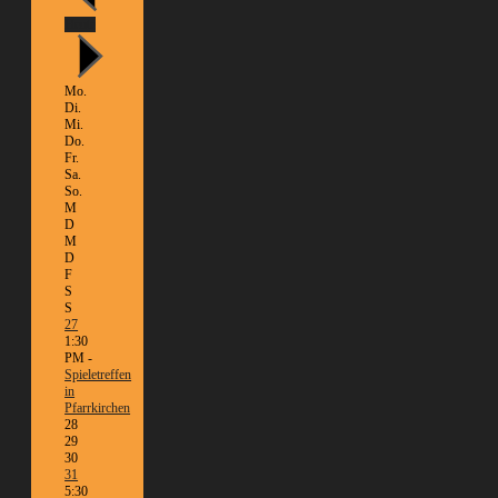
Heute
Mo.
Di.
Mi.
Do.
Fr.
Sa.
So.
M
D
M
D
F
S
S
27
1:30
PM -
Spieletreffen
in
Pfarrkirchen
28
29
30
31
5:30