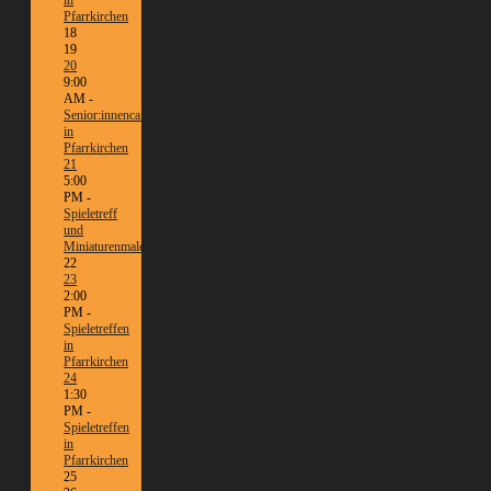
Pfarrkirchen
18
19
20
9:00
AM -
Senior:innencafé
in
Pfarrkirchen
21
5:00
PM -
Spieletreff
und
Miniaturenmalen/Tabletop
22
23
2:00
PM -
Spieletreffen
in
Pfarrkirchen
24
1:30
PM -
Spieletreffen
in
Pfarrkirchen
25