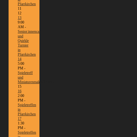
Pfarrkirchen
11
12
13
9:00
AM -
Senior:innencafé
und
Quirkle
Turnier
in
Pfarrkirchen
14
5:00
PM -
Spieletreff
und
Miniaturenmalen/Tabletop
15
16
2:00
PM -
Spieletreffen
in
Pfarrkirchen
17
1:30
PM -
Spieletreffen
in