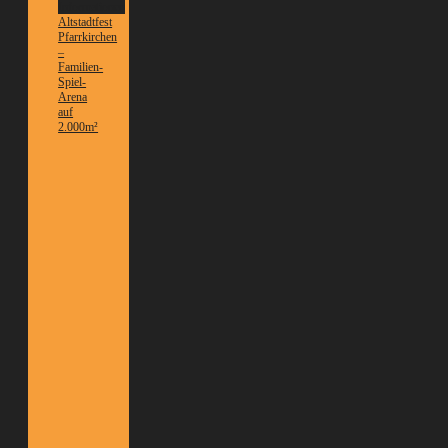
Informationen
Altstadtfest
Pfarrkirchen
–
Familien-
Spiel-
Arena
auf
2.000m²