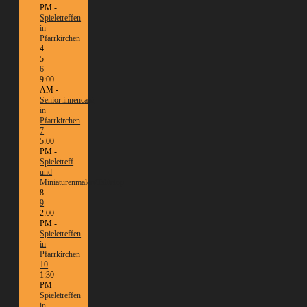
PM -
Spieletreffen
in
Pfarrkirchen
4
5
6
9:00
AM -
Senior:innencafé
in
Pfarrkirchen
7
5:00
PM -
Spieletreff
und
Miniaturenmalen/Tabletop
8
9
2:00
PM -
Spieletreffen
in
Pfarrkirchen
10
1:30
PM -
Spieletreffen
in