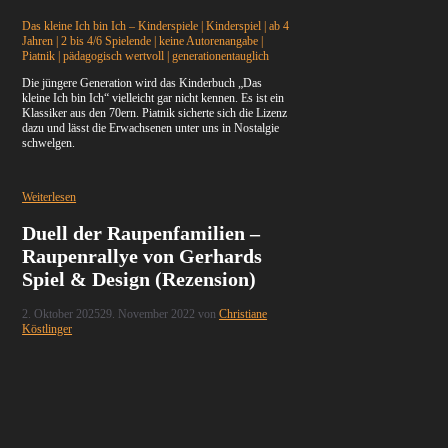
Das kleine Ich bin Ich – Kinderspiele | Kinderspiel | ab 4
Jahren | 2 bis 4/6 Spielende | keine Autorenangabe |
Piatnik | pädagogisch wertvoll | generationentauglich
Die jüngere Generation wird das Kinderbuch „Das
kleine Ich bin Ich“ vielleicht gar nicht kennen. Es ist ein
Klassiker aus den 70ern. Piatnik sicherte sich die Lizenz
dazu und lässt die Erwachsenen unter uns in Nostalgie
schwelgen.
Weiterlesen
Duell der Raupenfamilien –
Raupenrallye von Gerhards
Spiel & Design (Rezension)
2. Oktober 2025
29. November 2022
von
Christiane
Köstlinger