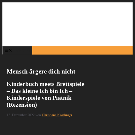
Zum
Inhalt
springen
Menü
Mensch ärgere dich nicht
Kinderbuch meets Brettspiele
– Das kleine Ich bin Ich –
Kinderspiele von Piatnik
(Rezension)
15. Dezember 2022
von
Christiane Köstlinger