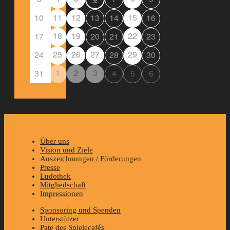
11
12
15
10
13
14
16
18
19
22
17
20
21
23
25
26
27
29
24
28
30
1
2
3
31
4
5
6
Über uns
Vision und Ziele
Auszeichnungen / Förderungen
Presse
Ludothek
Mitgliedschaft
Impressionen
Sponsoring und Spenden
Unterstützer
Pate des Spielecafés