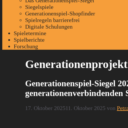
Das Generationenspiel-Siegel
Siegelspiele
Generationenspiel-Shopfinder
Spielregeln barrierefrei
Digitale Schulungen
Spieletermine
Spielberichte
Forschung
Generationenprojekt
Generationenspiel-Siegel 2
generationenverbindenden 
17. Oktober 2025
11. Oktober 2025
von
Petr