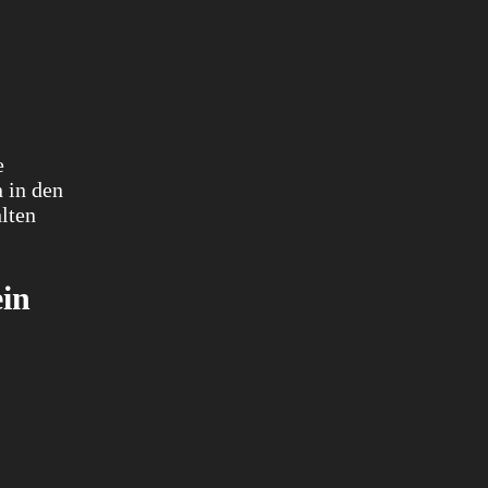
e
 in den
lten
ein