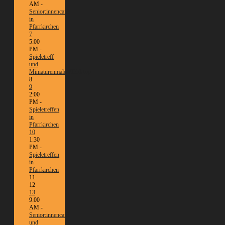
AM -
Senior:innencafé
in
Pfarrkirchen
7
5:00
PM -
Spieletreff
und
Miniaturenmalen/Tabletop
8
9
2:00
PM -
Spieletreffen
in
Pfarrkirchen
10
1:30
PM -
Spieletreffen
in
Pfarrkirchen
11
12
13
9:00
AM -
Senior:innencafé
und