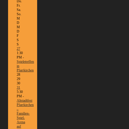
Do.
Fr.
Sa.
So.
M
D
M
D
F
S
S
27
1:30
PM -
Spieletreffen
in
Pfarrkirchen
28
29
30
31
5:30
PM -
Altstadtfest
Pfarrkirchen
–
Familien-
Spiel-
Arena
auf