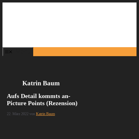
Zum
Inhalt
springen
Menü
Katrin Baum
Aufs Detail kommts an-
Picture Points (Rezension)
22. März 2022
von
Katrin Baum