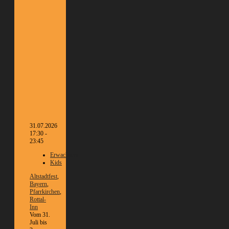
31.07.2026
17:30 -
23:45
Erwachsene
Kids
Altstadtfest
,
Bayern
,
Pfarrkirchen
,
Rottal-
Inn
Vom 31.
Juli bis