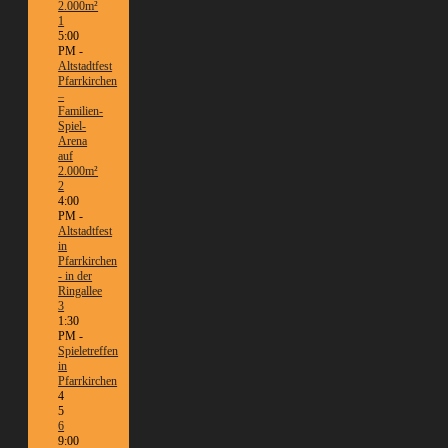
2.000m²
1
5:00
PM -
Altstadtfest
Pfarrkirchen
–
Familien-
Spiel-
Arena
auf
2.000m²
2
4:00
PM -
Altstadtfest
in
Pfarrkirchen
- in der
Ringallee
3
1:30
PM -
Spieletreffen
in
Pfarrkirchen
4
5
6
9:00