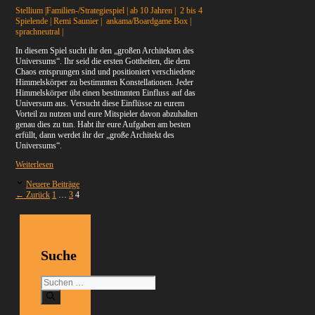
Stellium |Familien-/Strategiespiel | ab 10 Jahren | 2 bis 4
Spielende | Remi Saunier | ankama/Boardgame Box |
sprachneutral |
In diesem Spiel sucht ihr den „großen Architekten des
Universums“. Ihr seid die ersten Gottheiten, die dem
Chaos entsprungen sind und positioniert verschiedene
Himmelskörper zu bestimmten Konstellationen. Jeder
Himmelskörper übt einen bestimmten Einfluss auf das
Universum aus. Versucht diese Einflüsse zu eurem
Vorteil zu nutzen und eure Mitspieler davon abzuhalten
genau dies zu tun. Habt ihr eure Aufgaben am besten
erfüllt, dann werdet ihr der „große Architekt des
Universums“.
Weiterlesen
Neuere Beiträge
Seite
Seite
Seite
←
Zurück
1
…
3
4
Suche
Suchen
nach: