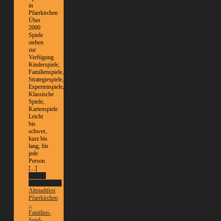
in
Pfarrkirchen
Über
2000
Spiele
stehen
zur
Verfügung
Kinderspiele,
Familienspiele,
Strategiespiele,
Expertenspiele,
Klassische
Spiele,
Kartenspiele
Leicht
bis
schwer,
kurz bis
lang, für
jede
Person
[...]
Weitere
Informationen
Altstadtfest
Pfarrkirchen
–
Familien-
Spiel-