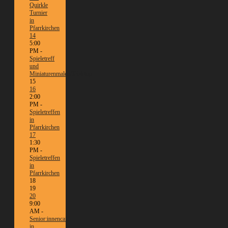
Quirkle
Turnier
in
Pfarrkirchen
14
5:00
PM -
Spieletreff
und
Miniaturenmalen/Tabletop
15
16
2:00
PM -
Spieletreffen
in
Pfarrkirchen
17
1:30
PM -
Spieletreffen
in
Pfarrkirchen
18
19
20
9:00
AM -
Senior:innencafé
in