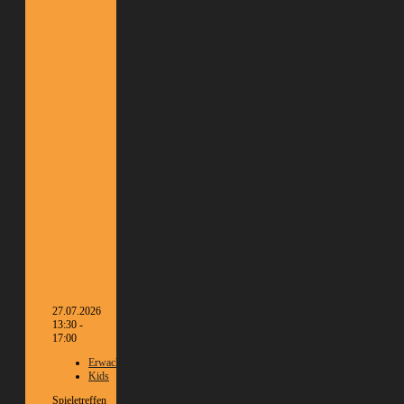
27.07.2026
13:30 -
17:00
Erwachsene
Kids
Spieletreffen