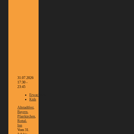
31.07.2026
17:30 -
23:45
Erwachsene
Kids
Altstadtfest
,
Bayern
,
Pfarrkirchen
,
Rottal-
Inn
Vom 31.