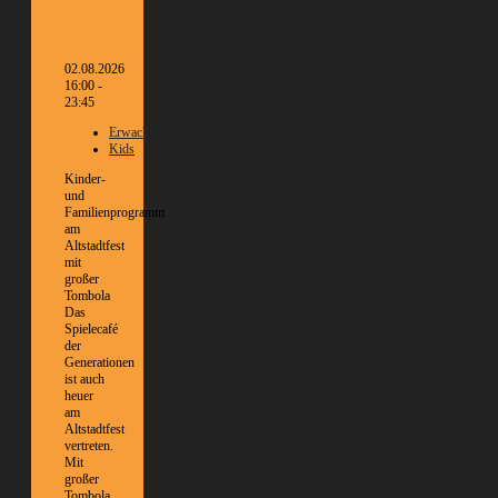
02.08.2026
16:00 -
23:45
Erwachsene
Kids
Kinder-
und
Familienprogramm
am
Altstadtfest
mit
großer
Tombola
Das
Spielecafé
der
Generationen
ist auch
heuer
am
Altstadtfest
vertreten.
Mit
großer
Tombola