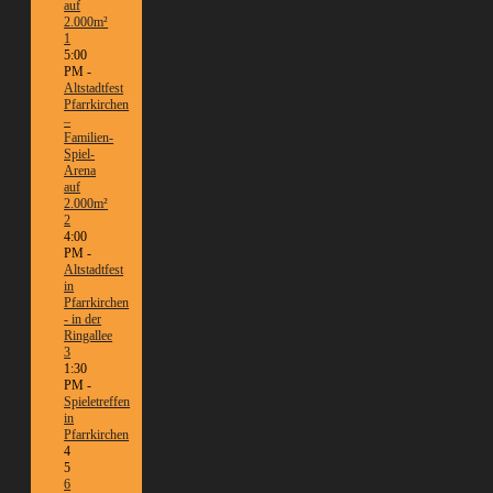
auf
2.000m²
1
5:00
PM -
Altstadtfest
Pfarrkirchen
–
Familien-
Spiel-
Arena
auf
2.000m²
2
4:00
PM -
Altstadtfest
in
Pfarrkirchen
- in der
Ringallee
3
1:30
PM -
Spieletreffen
in
Pfarrkirchen
4
5
6