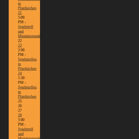
in
Pfarrkirchen
21
5:00
PM -
Spieletreff
und
Miniaturenmalen/Tabletop
22
23
2:00
PM -
Spieletreffen
in
Pfarrkirchen
24
1:30
PM -
Spieletreffen
in
Pfarrkirchen
25
26
27
28
5:00
PM -
Spieletreff
und
Miniaturenmalen/Tabletop