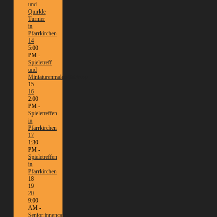
und
Quirkle
Turnier
in
Pfarrkirchen
14
5:00
PM -
Spieletreff
und
Miniaturenmalen/Tabletop
15
16
2:00
PM -
Spieletreffen
in
Pfarrkirchen
17
1:30
PM -
Spieletreffen
in
Pfarrkirchen
18
19
20
9:00
AM -
Senior:innencafé