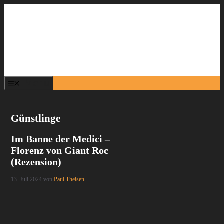
Zum
Inhalt
springen
Menü
Günstlinge
Im Banne der Medici –
Florenz von Giant Roc
(Rezension)
13. Juli 2024
von
Paul Theisen