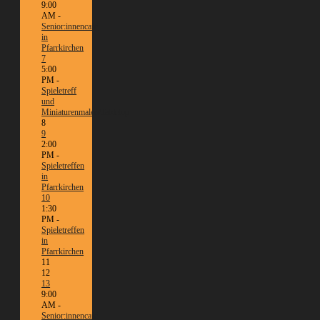
9:00
AM -
Senior:innencafé
in
Pfarrkirchen
7
5:00
PM -
Spieletreff
und
Miniaturenmalen/Tabletop
8
9
2:00
PM -
Spieletreffen
in
Pfarrkirchen
10
1:30
PM -
Spieletreffen
in
Pfarrkirchen
11
12
13
9:00
AM -
Senior:innencafé