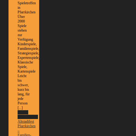
Spieletreffen
in
Pfarrkirchen
Über
2000
Spiele
stehen
zur
Verfügung
Kinderspiele,
Familienspiele,
Strategiespiele,
Expertenspiele,
Klassische
Spiele,
Kartenspiele
Leicht
bis
schwer,
kurz bis
lang, für
jede
Person
[...]
Weitere
Informationen
Altstadtfest
Pfarrkirchen
–
Familien-