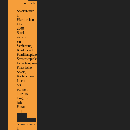
Kids
Spieletreffen
in
Pfarrkirchen
Über
2000
Spiele
stehen
zur
Verfügung
Kinderspiele,
Familienspiele,
Strategiespiele,
Expertenspiele,
Klassische
Spiele,
Kartenspiele
Leicht
bis
schwer,
kurz bis
lang, für
jede
Person
[...]
Weitere
Informationen
Senior:innencafé
in