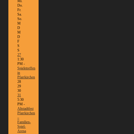
Mi.
Do.
Fr.
Sa.
So.
M
D
M
D
F
S
S
27
1:30
PM -
Spieletreffen
in
Pfarrkirchen
28
29
30
31
5:30
PM -
Altstadtfest
Pfarrkirchen
–
Familien-
Spiel-
Arena