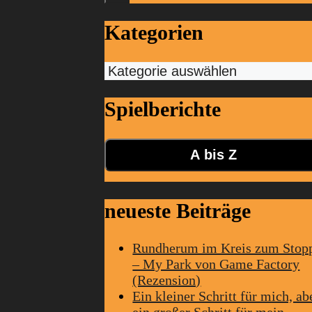
Kategorien
Kategorien
Spielberichte
A bis Z
neueste Beiträge
Rundherum im Kreis zum Stop
– My Park von Game Factory
(Rezension)
Ein kleiner Schritt für mich, ab
ein großer Schritt für mein