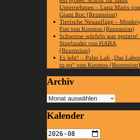
Unternehmen – Luna Maris vo
Giant Roc (Rezension)
Tierische Neuauflage – Monke
Fun von Kosmos (Rezension)
Schweine würfeln war gestern!
Stuglandet von HABA
(Rezension)
Es lebt! – Palm Lab „Das Labo
to go“ von Kosmos (Rezension
Archiv
Archiv
Kalender