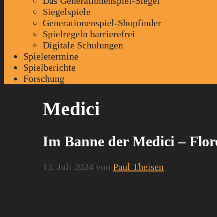
Das Generationenspiel-Siegel
Siegelspiele
Generationenspiel-Shopfinder
Spielregeln barrierefrei
Digitale Schulungen
Spieletermine
Spielberichte
Forschung
Medici
Im Banne der Medici – Flor
13. Juli 2024
von
Paul Theisen