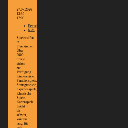
27.07.2026
13:30 -
17:00
Erwachsene
Kids
Spieletreffen
in
Pfarrkirchen
Über
2000
Spiele
stehen
zur
Verfügung
Kinderspiele,
Familienspiele,
Strategiespiele,
Expertenspiele,
Klassische
Spiele,
Kartenspiele
Leicht
bis
schwer,
kurz bis
lang, für
jede