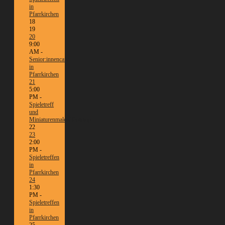
in
Pfarrkirchen
18
19
20
9:00
AM -
Senior:innencafé
in
Pfarrkirchen
21
5:00
PM -
Spieletreff
und
Miniaturenmalen/Tabletop
22
23
2:00
PM -
Spieletreffen
in
Pfarrkirchen
24
1:30
PM -
Spieletreffen
in
Pfarrkirchen
25