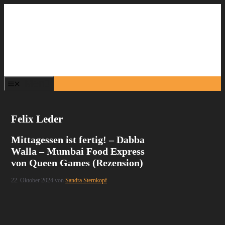
Zum
Inhalt
springen
Menü
Felix Leder
Mittagessen ist fertig! – Dabba
Walla – Mumbai Food Express
von Queen Games (Rezension)
22. Oktober 2024
von
Sandra Sternkopf