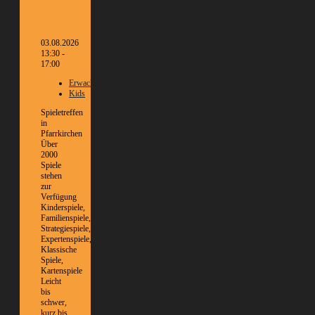
03.08.2026
13:30 -
17:00
Erwachsene
Kids
Spieletreffen
in
Pfarrkirchen
Über
2000
Spiele
stehen
zur
Verfügung
Kinderspiele,
Familienspiele,
Strategiespiele,
Expertenspiele,
Klassische
Spiele,
Kartenspiele
Leicht
bis
schwer,
kurz bis