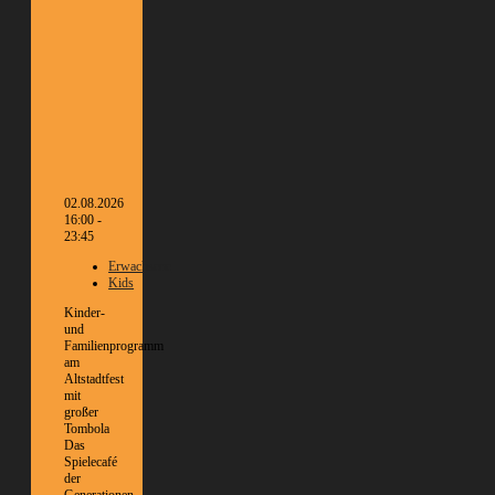
02.08.2026
16:00 -
23:45
Erwachsene
Kids
Kinder-
und
Familienprogramm
am
Altstadtfest
mit
großer
Tombola
Das
Spielecafé
der
Generationen