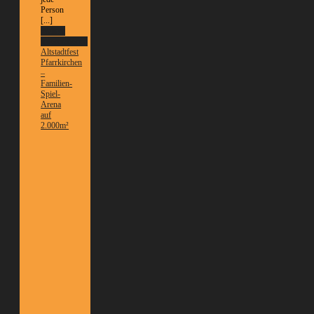
Person
[...]
Weitere
Informationen
Altstadtfest
Pfarrkirchen
–
Familien-
Spiel-
Arena
auf
2.000m²