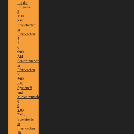
- in der
Ringallee
3
1:30
PM -
Spieletreffen
in
Pfarrkirchen
4
5
6
9:00
AM -
Senior:innencafé
in
Pfarrkirchen
7
5:00
PM -
Spieletreff
und
Miniaturenmalen/Tabletop
8
9
2:00
PM -
Spieletreffen
in
Pfarrkirchen
10