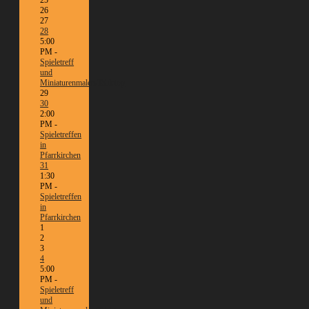
26
27
28
5:00
PM -
Spieletreff
und
Miniaturenmalen/Tabletop
29
30
2:00
PM -
Spieletreffen
in
Pfarrkirchen
31
1:30
PM -
Spieletreffen
in
Pfarrkirchen
1
2
3
4
5:00
PM -
Spieletreff
und