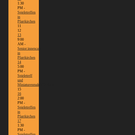
1:30
PM -
Spieletreffen
in
Pfarrkirchen
11
12
13
9:00
AM -
Senior:innencafé
in
Pfarrkirchen
14
5:00
PM -
Spieletreff
und
Miniaturenmalen/Tabletop
15
16
2:00
PM -
Spieletreffen
in
Pfarrkirchen
17
1:30
PM -
Spieletreffen