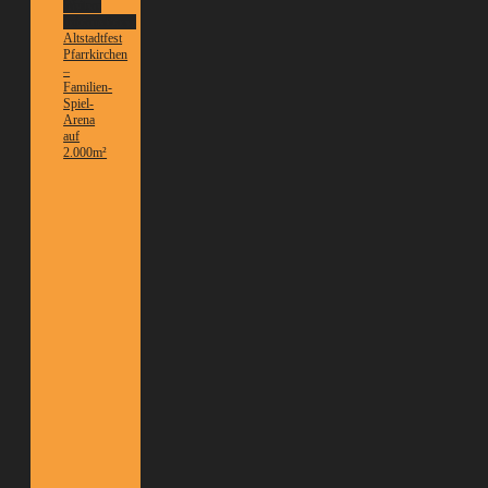
Weitere
Informationen
Altstadtfest
Pfarrkirchen
–
Familien-
Spiel-
Arena
auf
2.000m²