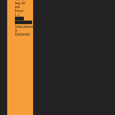
lang, für
jede
Person
[...]
Weitere
Informationen
Senior:innencafé
in
Pfarrkirchen