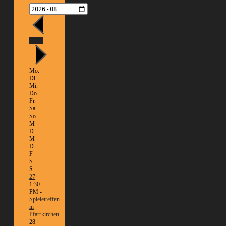
Heute
Mo.
Di.
Mi.
Do.
Fr.
Sa.
So.
M
D
M
D
F
S
S
27
1:30
PM -
Spieletreffen
in
Pfarrkirchen
28