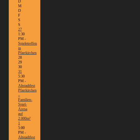
D
M
D
F
S
S
27
1:30
PM -
Spieletreffen
in
Pfarrkirchen
28
29
30
31
5:30
PM -
Altstadtfest
Pfarrkirchen
–
Familien-
Spiel-
Arena
auf
2.000m²
1
5:00
PM -
Altstadtfest