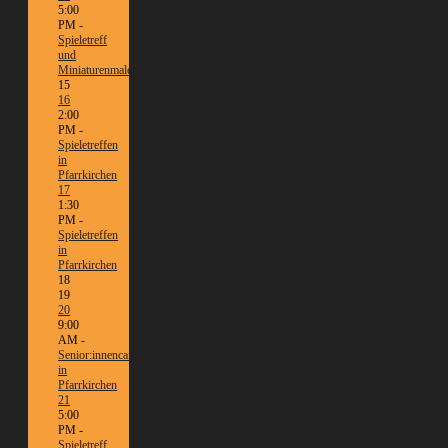
5:00
PM -
Spieletreff
und
Miniaturenmalen/Tabletop
15
16
2:00
PM -
Spieletreffen
in
Pfarrkirchen
17
1:30
PM -
Spieletreffen
in
Pfarrkirchen
18
19
20
9:00
AM -
Senior:innencafé
in
Pfarrkirchen
21
5:00
PM -
Spieletreff