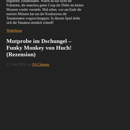
begehrten Tomatomaten. Wären da nur nicht die
Polizisten, die manchen guten Coup der Diebe im letzten
Moment wieder vereiteln. Mal sehen, wer am Ende die
meisten Münzen hat um der Konkurrenz die
Tomatomaten wegzuschnappen. In diesem Spiel dreht
sich die Situation ziemlich schnell!
Weiterlesen
Mutprobe im Dschungel –
Funky Monkey von Huch!
(Rezension)
11. Juni 2022
von
Oli Clemens