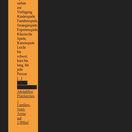
stehen
zur
Verfügung
Kinderspiele,
Familienspiele,
Strategiespiele,
Expertenspiele,
Klassische
Spiele,
Kartenspiele
Leicht
bis
schwer,
kurz bis
lang, für
jede
Person
[...]
Weitere
Informationen
Altstadtfest
Pfarrkirchen
–
Familien-
Spiel-
Arena
auf
2.000m²