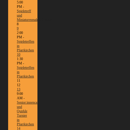
5:00
PM -
Spieletreff
und
Miniaturenmalen/Tabletop
8
9
2:00
PM -
Spieletreffen
in
Pfarrkirchen
10
1:30
PM -
Spieletreffen
in
Pfarrkirchen
11
12
13
9:00
AM -
Senior:innencafé
und
Quirkle
Turnier
in
Pfarrkirchen
14