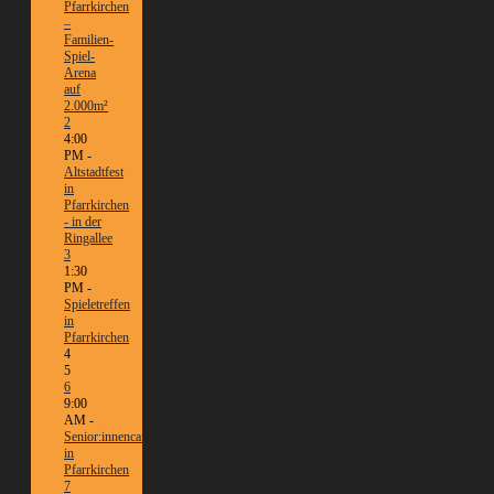
Pfarrkirchen
–
Familien-
Spiel-
Arena
auf
2.000m²
2
4:00
PM -
Altstadtfest
in
Pfarrkirchen
- in der
Ringallee
3
1:30
PM -
Spieletreffen
in
Pfarrkirchen
4
5
6
9:00
AM -
Senior:innencafé
in
Pfarrkirchen
7