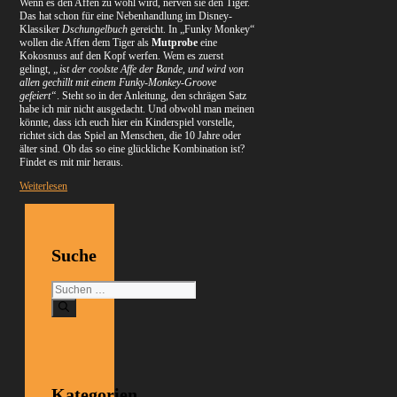
Wenn es den Affen zu wohl wird, nerven sie den Tiger.
Das hat schon für eine Nebenhandlung im Disney-
Klassiker
Dschungelbuch
gereicht. In „Funky Monkey“
wollen die Affen dem Tiger als
Mutprobe
eine
Kokosnuss auf den Kopf werfen. Wem es zuerst
gelingt,
„ist der coolste Affe der Bande, und wird von
allen gechillt mit einem Funky-Monkey-Groove
gefeiert“
. Steht so in der Anleitung, den schrägen Satz
habe ich mir nicht ausgedacht. Und obwohl man meinen
könnte, dass ich euch hier ein Kinderspiel vorstelle,
richtet sich das Spiel an Menschen, die 10 Jahre oder
älter sind. Ob das so eine glückliche Kombination ist?
Findet es mit mir heraus.
Weiterlesen
Suche
Suchen
nach:
Kategorien