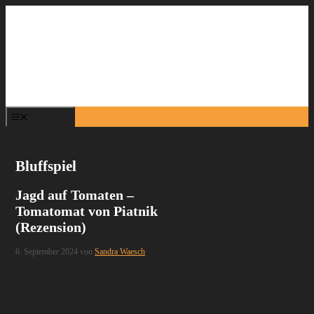
Zum
Inhalt
springen
Menü
Bluffspiel
Jagd auf Tomaten –
Tomatomat von Piatnik
(Rezension)
6. September 2024
von
Sandra Waesch