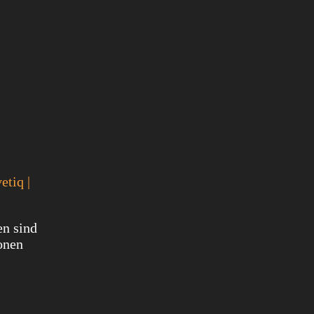
etiq |
en sind
onen