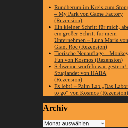
Rundherum im Kreis zum Stop
– My Park von Game Factory
(Rezension)
Ein kleiner Schritt für mich, ab
ein großer Schritt für mein
Unternehmen – Luna Maris vo
Giant Roc (Rezension)
Tierische Neuauflage – Monke
Fun von Kosmos (Rezension)
Schweine würfeln war gestern!
Stuglandet von HABA
(Rezension)
Es lebt! – Palm Lab „Das Labo
to go“ von Kosmos (Rezension
Archiv
Archiv