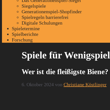
Das Generationenspiel-Siegel
Siegelspiele
Generationenspiel-Shopfinder
Spielregeln barrierefrei
Digitale Schulungen
Spieletermine
Spielberichte
Forschung
Spiele für Wenigspie
Wer ist die fleißigste Bien
6. Oktober 2024
von
Christiane Köstlinger