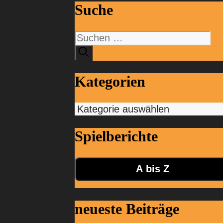
Suche
Suchen
nach:
Kategorien
Kategorien
Spielberichte
A bis Z
neueste Beiträge