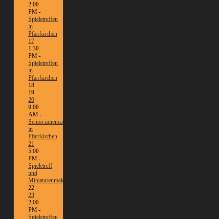
2:00
PM -
Spieletreffen
in
Pfarrkirchen
17
1:30
PM -
Spieletreffen
in
Pfarrkirchen
18
19
20
9:00
AM -
Senior:innencafé
in
Pfarrkirchen
21
5:00
PM -
Spieletreff
und
Miniaturenmalen/Tabletop
22
23
2:00
PM -
Spieletreffen