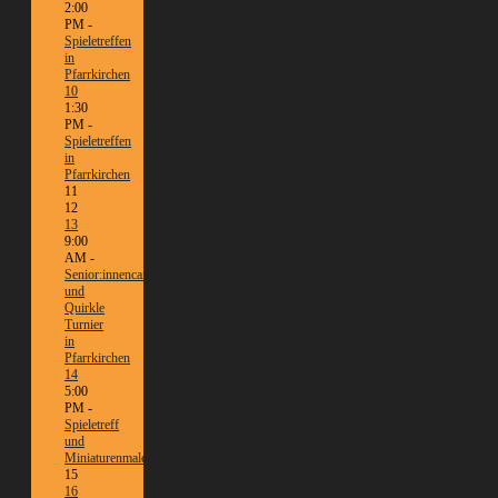
2:00
PM -
Spieletreffen
in
Pfarrkirchen
10
1:30
PM -
Spieletreffen
in
Pfarrkirchen
11
12
13
9:00
AM -
Senior:innencafé
und
Quirkle
Turnier
in
Pfarrkirchen
14
5:00
PM -
Spieletreff
und
Miniaturenmalen/Tabletop
15
16