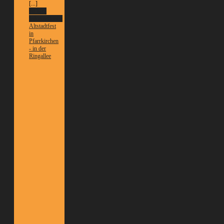
[...]
Weitere
Informationen
Altstadtfest
in
Pfarrkirchen
- in der
Ringallee