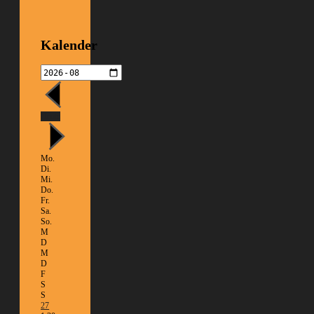
Kalender
Heute
Mo.
Di.
Mi.
Do.
Fr.
Sa.
So.
M
D
M
D
F
S
S
27