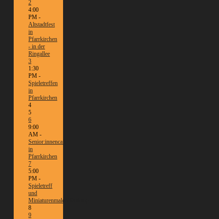
2
4:00
PM -
Altstadtfest
in
Pfarrkirchen
- in der
Ringallee
3
1:30
PM -
Spieletreffen
in
Pfarrkirchen
4
5
6
9:00
AM -
Senior:innencafé
in
Pfarrkirchen
7
5:00
PM -
Spieletreff
und
Miniaturenmalen/Tabletop
8
9