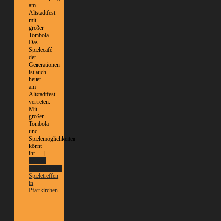
am
Altstadtfest
mit
großer
Tombola
Das
Spielecafé
der
Generationen
ist auch
heuer
am
Altstadtfest
vertreten.
Mit
großer
Tombola
und
Spielemöglichkeiten
könnt
ihr [...]
Weitere
Informationen
Spieletreffen
in
Pfarrkirchen