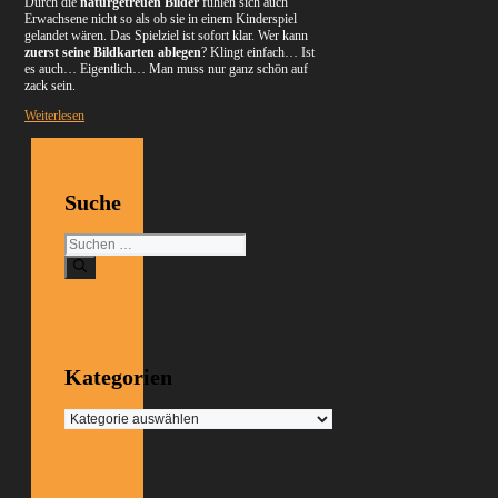
Durch die
naturgetreuen Bilder
fühlen sich auch
Erwachsene nicht so als ob sie in einem Kinderspiel
gelandet wären. Das Spielziel ist sofort klar. Wer kann
zuerst seine Bildkarten ablegen
? Klingt einfach… Ist
es auch… Eigentlich… Man muss nur ganz schön auf
zack sein.
Weiterlesen
Suche
Suchen
nach:
Kategorien
Kategorien