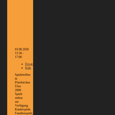
03.08.2026
13:30 -
17:00
Erwachsene
Kids
Spieletreffen
in
Pfarrkirchen
Über
2000
Spiele
stehen
zur
Verfügung
Kinderspiele,
Familienspiele,