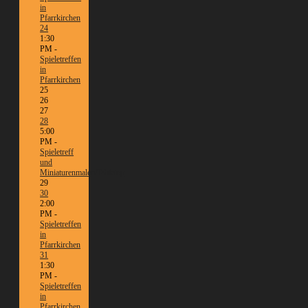
in
Pfarrkirchen
24
1:30
PM -
Spieletreffen
in
Pfarrkirchen
25
26
27
28
5:00
PM -
Spieletreff
und
Miniaturenmalen/Tabletop
29
30
2:00
PM -
Spieletreffen
in
Pfarrkirchen
31
1:30
PM -
Spieletreffen
in
Pfarrkirchen