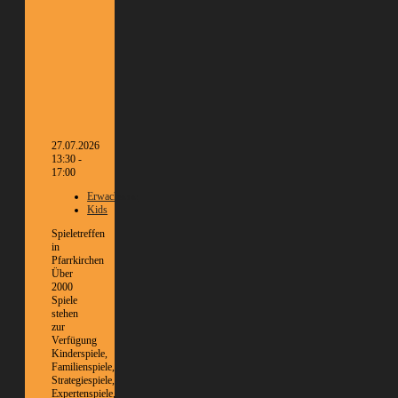
27.07.2026
13:30 -
17:00
Erwachsene
Kids
Spieletreffen
in
Pfarrkirchen
Über
2000
Spiele
stehen
zur
Verfügung
Kinderspiele,
Familienspiele,
Strategiespiele,
Expertenspiele,