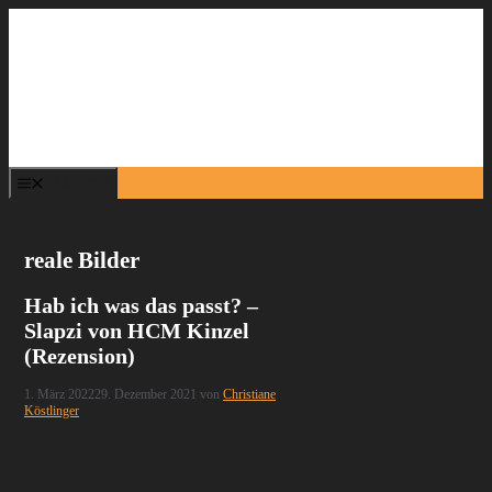
Zum
Inhalt
springen
Menü
reale Bilder
Hab ich was das passt? –
Slapzi von HCM Kinzel
(Rezension)
1. März 2022
29. Dezember 2021
von
Christiane
Köstlinger