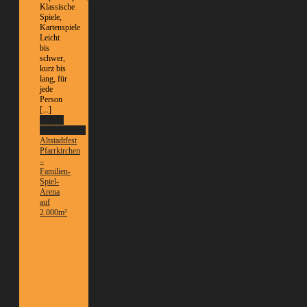
Klassische
Spiele,
Kartenspiele
Leicht
bis
schwer,
kurz bis
lang, für
jede
Person
[...]
Weitere
Informationen
Altstadtfest
Pfarrkirchen
–
Familien-
Spiel-
Arena
auf
2.000m²