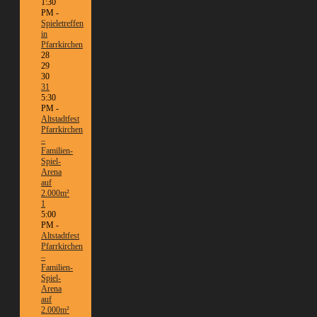
1:30
PM -
Spieletreffen
in
Pfarrkirchen
28
29
30
31
5:30
PM -
Altstadtfest
Pfarrkirchen
–
Familien-
Spiel-
Arena
auf
2.000m²
1
5:00
PM -
Altstadtfest
Pfarrkirchen
–
Familien-
Spiel-
Arena
auf
2.000m²