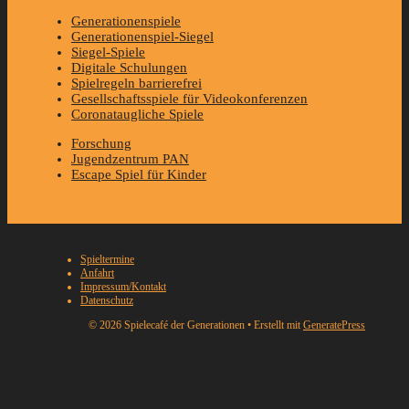
Generationenspiele
Generationenspiel-Siegel
Siegel-Spiele
Digitale Schulungen
Spielregeln barrierefrei
Gesellschaftsspiele für Videokonferenzen
Coronataugliche Spiele
Forschung
Jugendzentrum PAN
Escape Spiel für Kinder
Spieltermine
Anfahrt
Impressum/Kontakt
Datenschutz
© 2026 Spielecafé der Generationen
• Erstellt mit
GeneratePress