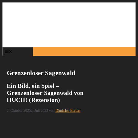
Zum
Inhalt
springen
Menü
Grenzenloser Sagenwald
Ein Bild, ein Spiel –
Grenzenloser Sagenwald von
HUCH! (Rezension)
2. Oktober 2025
2. Juli 2023
von
Dimitrios Barbas