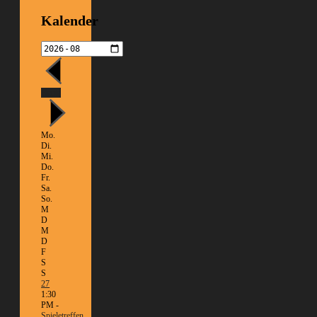
Kalender
Heute
Mo.
Di.
Mi.
Do.
Fr.
Sa.
So.
M
D
M
D
F
S
S
27
1:30
PM -
Spieletreffen