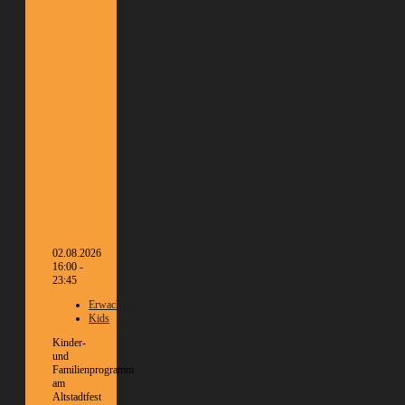
02.08.2026
16:00 -
23:45
Erwachsene
Kids
Kinder-
und
Familienprogramm
am
Altstadtfest