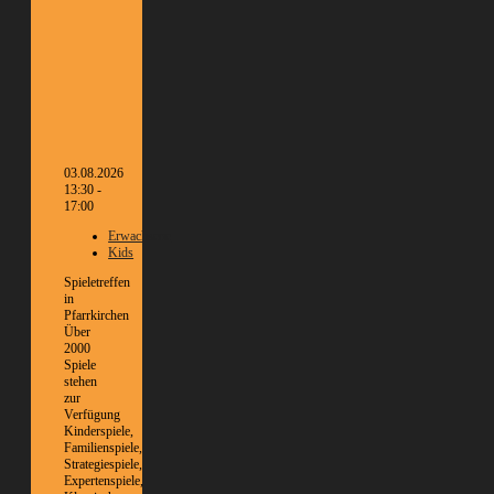
03.08.2026
13:30 -
17:00
Erwachsene
Kids
Spieletreffen
in
Pfarrkirchen
Über
2000
Spiele
stehen
zur
Verfügung
Kinderspiele,
Familienspiele,
Strategiespiele,
Expertenspiele,