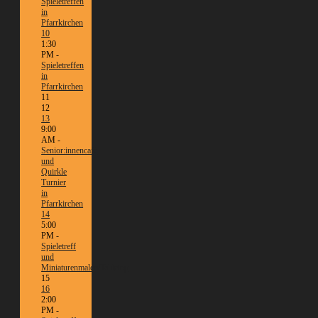
Spieletreffen
in
Pfarrkirchen
10
1:30
PM -
Spieletreffen
in
Pfarrkirchen
11
12
13
9:00
AM -
Senior:innencafé
und
Quirkle
Turnier
in
Pfarrkirchen
14
5:00
PM -
Spieletreff
und
Miniaturenmalen/Tabletop
15
16
2:00
PM -