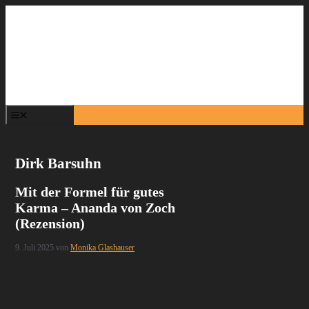
Zum
Inhalt
springen
Menü
Dirk Barsuhn
Mit der Formel für gutes
Karma – Ananda von Zoch
(Rezension)
9. Juli 2025
von
Monika Glashauser