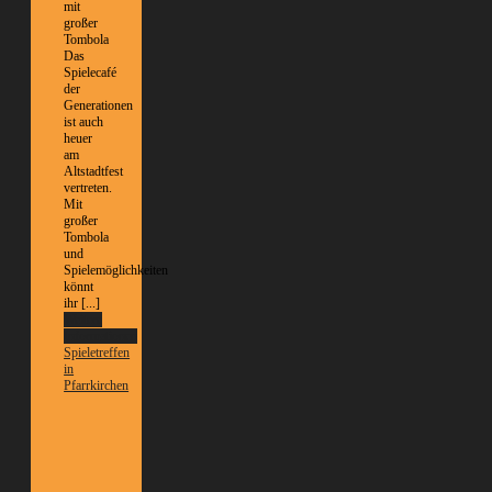
mit
großer
Tombola
Das
Spielecafé
der
Generationen
ist auch
heuer
am
Altstadtfest
vertreten.
Mit
großer
Tombola
und
Spielemöglichkeiten
könnt
ihr [...]
Weitere
Informationen
Spieletreffen
in
Pfarrkirchen