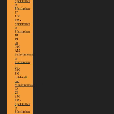
Spieletreffen
in
Pfarrkirchen
17
1:30
PM -
Spieletreffen
in
Pfarrkirchen
18
19
20
9:00
AM -
Senior:innencafé
in
Pfarrkirchen
21
5:00
PM -
Spieletreff
und
Miniaturenmalen/Tabletop
22
23
2:00
PM -
Spieletreffen
in
Pfarrkirchen