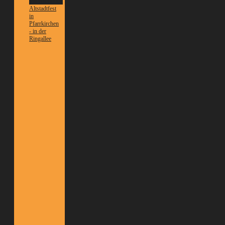
Informationen
Altstadtfest
in
Pfarrkirchen
- in der
Ringallee