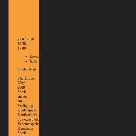
27.07.2026
13:30 -
17:00
Erwachsene
Kids
Spieletreffen
in
Pfarrkirchen
Über
2000
Spiele
stehen
zur
Verfügung
Kinderspiele,
Familienspiele,
Strategiespiele,
Expertenspiele,
Klassische
Spiele,