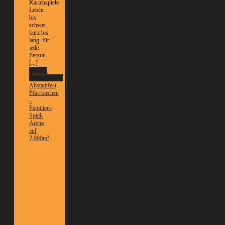
Kartenspiele
Leicht
bis
schwer,
kurz bis
lang, für
jede
Person
[...]
Weitere
Informationen
Altstadtfest
Pfarrkirchen
–
Familien-
Spiel-
Arena
auf
2.000m²