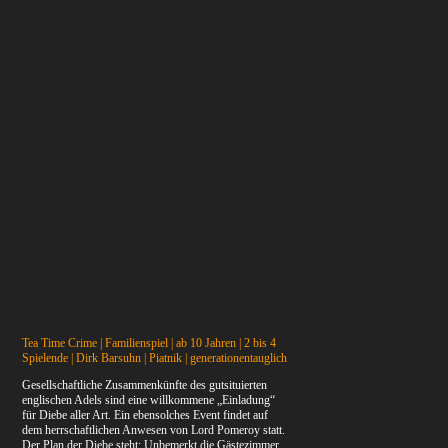
Tea Time Crime | Familienspiel | ab 10 Jahren | 2 bis 4
Spielende | Dirk Barsuhn | Piatnik
| generationentauglich
Gesellschaftliche Zusammenkünfte des gutsituierten
englischen Adels sind eine willkommene „Einladung“
für Diebe aller Art. Ein ebensolches Event findet auf
dem herrschaftlichen Anwesen von Lord Pomeroy statt.
Der Plan der Diebe steht: Unbemerkt die Gästezimmer