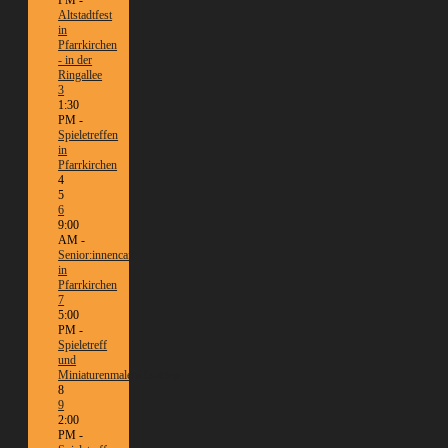
Altstadtfest
in
Pfarrkirchen
- in der
Ringallee
3
1:30
PM -
Spieletreffen
in
Pfarrkirchen
4
5
6
9:00
AM -
Senior:innencafé
in
Pfarrkirchen
7
5:00
PM -
Spieletreff
und
Miniaturenmalen/Tabletop
8
9
2:00
PM -