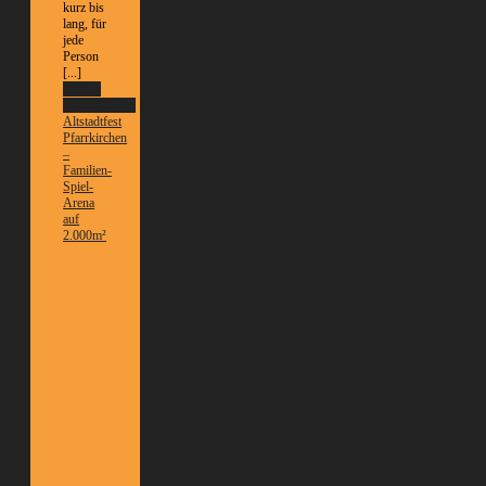
kurz bis
lang, für
jede
Person
[...]
Weitere
Informationen
Altstadtfest
Pfarrkirchen
–
Familien-
Spiel-
Arena
auf
2.000m²