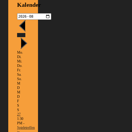
Kalender
Heute
Mo.
Di.
Mi.
Do.
Fr.
Sa.
So.
M
D
M
D
F
S
S
27
1:30
PM -
Spieletreffen