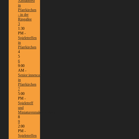
Altstadtfest
in
Pfarrkirchen
- in der
Ringallee
3
1:30
PM -
Spieletreffen
in
Pfarrkirchen
4
5
6
9:00
AM -
Senior:innencafé
in
Pfarrkirchen
7
5:00
PM -
Spieletreff
und
Miniaturenmalen/Tabletop
8
9
2:00
PM -
Spieletreffen