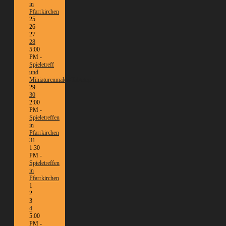
in
Pfarrkirchen
25
26
27
28
5:00
PM -
Spieletreff
und
Miniaturenmalen/Tabletop
29
30
2:00
PM -
Spieletreffen
in
Pfarrkirchen
31
1:30
PM -
Spieletreffen
in
Pfarrkirchen
1
2
3
4
5:00
PM -