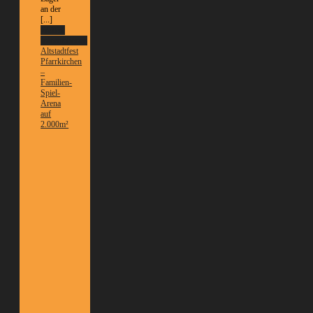
an der
[...]
Weitere
Informationen
Altstadtfest
Pfarrkirchen
–
Familien-
Spiel-
Arena
auf
2.000m²