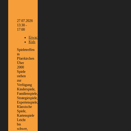
27.07.2026
13:30 -
17:00
Erwachsene
Kids
Spieletreffen
in
Pfarrkirchen
Über
2000
Spiele
stehen
zur
Verfügung
Kinderspiele,
Familienspiele,
Strategiespiele,
Expertenspiele,
Klassische
Spiele,
Kartenspiele
Leicht
bis
schwer,