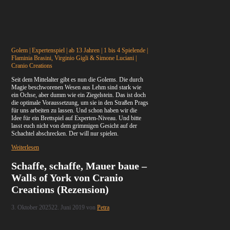
Golem | Expertenspiel | ab 13 Jahren | 1 bis 4 Spielende |
Flaminia Brasini, Virginio Gigli & Simone Luciani |
Cranio Creations
Seit dem Mittelalter gibt es nun die Golems. Die durch
Magie beschworenen Wesen aus Lehm sind stark wie
ein Ochse, aber dumm wie ein Ziegelstein. Das ist doch
die optimale Voraussetzung, um sie in den Straßen Prags
für uns arbeiten zu lassen. Und schon haben wir die
Idee für ein Brettspiel auf Experten-Niveau. Und bitte
lasst euch nicht von dem grimmigen Gesicht auf der
Schachtel abschrecken. Der will nur spielen.
Weiterlesen
Schaffe, schaffe, Mauer baue –
Walls of York von Cranio
Creations (Rezension)
3. Oktober 2025
22. Juni 2019
von
Petra