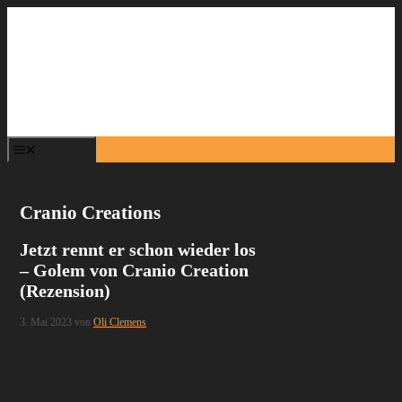
Zum
Inhalt
springen
Menü
Cranio Creations
Jetzt rennt er schon wieder los
– Golem von Cranio Creation
(Rezension)
3. Mai 2023
von
Oli Clemens