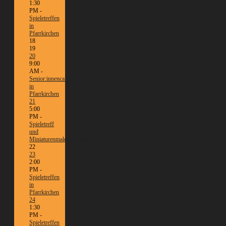
1:30
PM -
Spieletreffen
in
Pfarrkirchen
18
19
20
9:00
AM -
Senior:innencafé
in
Pfarrkirchen
21
5:00
PM -
Spieletreff
und
Miniaturenmalen/Tabletop
22
23
2:00
PM -
Spieletreffen
in
Pfarrkirchen
24
1:30
PM -
Spieletreffen