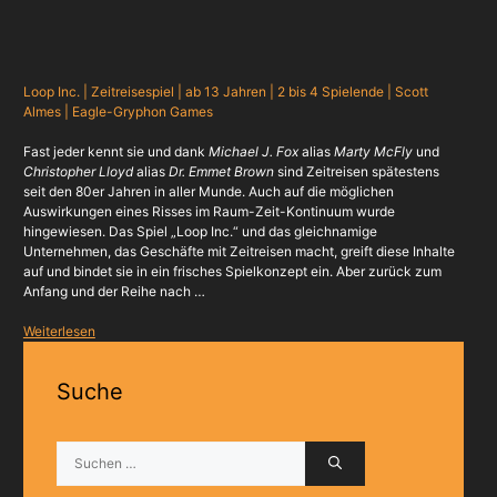
Loop Inc. | Zeitreisespiel | ab 13 Jahren | 2 bis 4 Spielende | Scott
Almes | Eagle-Gryphon Games
Fast jeder kennt sie und dank
Michael J. Fox
alias
Marty McFly
und
Christopher Lloyd
alias
Dr. Emmet Brown
sind Zeitreisen spätestens
seit den 80er Jahren in aller Munde. Auch auf die möglichen
Auswirkungen eines Risses im Raum-Zeit-Kontinuum wurde
hingewiesen. Das Spiel „Loop Inc.“ und das gleichnamige
Unternehmen, das Geschäfte mit Zeitreisen macht, greift diese Inhalte
auf und bindet sie in ein frisches Spielkonzept ein. Aber zurück zum
Anfang und der Reihe nach …
Weiterlesen
Suche
Suchen
nach: