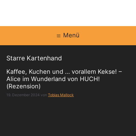
Zum
Inhalt
springen
Menü
Starre Kartenhand
Kaffee, Kuchen und … vorallem Kekse! –
Alice im Wunderland von HUCH!
(Rezension)
19. Dezember 2024
von
Tobias Mallock