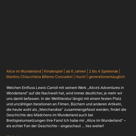
Alice im Wunderland | Kinderspiel | ab 6 Jahren | 2 bis 4 Spielende |
Martino Chiacchiera &
Remo Conzador
i
| Huch! | generationentauglich
Welchen Einfluss
Lewis Carroll
mit seinem Werk „
Alice’s Adventures in
Wonderland
“
auf die Nachwelt hat, wird immer deutlicher, je mehr wir
uns damit befassen. In der Weltliteratur längst mit einem festen Platz
und unzähligen Iterationen an Filmen, Büchern und anderen Artikeln,
die heute wohl als „Merchandise“ zusammengefasst werden, findet die
Geschichte des Mädchens im Wunderland auch bei
Brettspielumsetzungen ihre Fans! Ich habe mir „Alice im Wunderland“ –
als echter Fan der Geschichte – angeschaut … lies weiter!