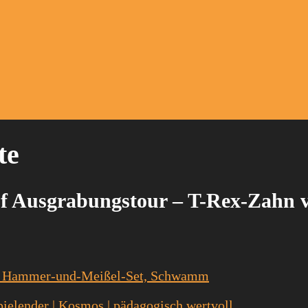
te
f Ausgrabungstour – T-Rex-Zahn 
Spielender | Kosmos | pädagogisch wertvoll