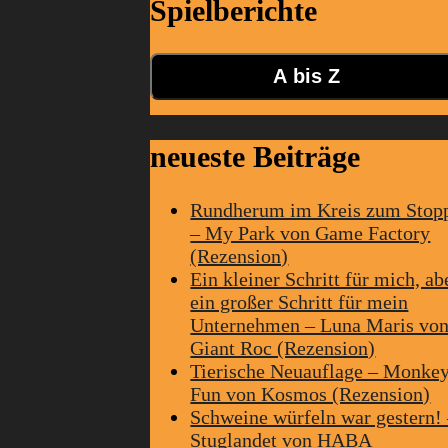
Spielberichte
A bis Z
neueste Beiträge
Rundherum im Kreis zum Stop
– My Park von Game Factory
(Rezension)
Ein kleiner Schritt für mich, ab
ein großer Schritt für mein
Unternehmen – Luna Maris vo
Giant Roc (Rezension)
Tierische Neuauflage – Monke
Fun von Kosmos (Rezension)
Schweine würfeln war gestern!
Stuglandet von HABA