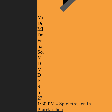
Mo.
Di.
Mi.
Do.
Fr.
Sa.
So.
M
D
M
D
F
S
S
27
1:30 PM -
Spieletreffen in
Pfarrkirchen