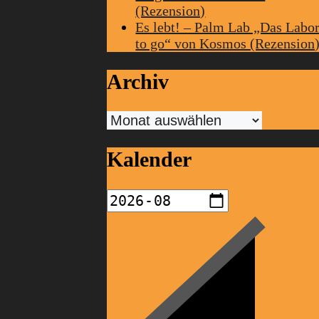
(Rezension)
Es lebt! – Palm Lab „Das Labo
to go“ von Kosmos (Rezension
Archiv
Archiv
Kalender