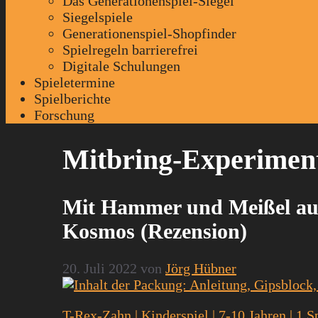
Das Generationenspiel-Siegel
Siegelspiele
Generationenspiel-Shopfinder
Spielregeln barrierefrei
Digitale Schulungen
Spieletermine
Spielberichte
Forschung
Mitbring-Experimen
Mit Hammer und Meißel au
Kosmos (Rezension)
20. Juli 2022
von
Jörg Hübner
T-Rex-Zahn | Kinderspiel | 7-10 Jahren | 1 