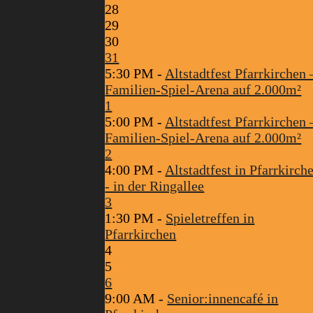
28
29
30
31
5:30 PM -
Altstadtfest Pfarrkirchen 
Familien-Spiel-Arena auf 2.000m²
1
5:00 PM -
Altstadtfest Pfarrkirchen 
Familien-Spiel-Arena auf 2.000m²
2
4:00 PM -
Altstadtfest in Pfarrkirch
- in der Ringallee
3
1:30 PM -
Spieletreffen in
Pfarrkirchen
4
5
6
9:00 AM -
Senior:innencafé in