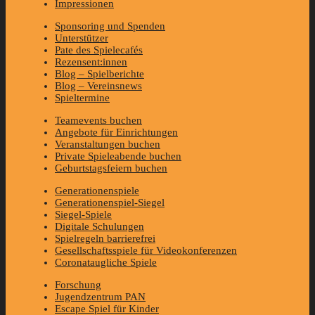
Impressionen
Sponsoring und Spenden
Unterstützer
Pate des Spielecafés
Rezensent:innen
Blog – Spielberichte
Blog – Vereinsnews
Spieltermine
Teamevents buchen
Angebote für Einrichtungen
Veranstaltungen buchen
Private Spieleabende buchen
Geburtstagsfeiern buchen
Generationenspiele
Generationenspiel-Siegel
Siegel-Spiele
Digitale Schulungen
Spielregeln barrierefrei
Gesellschaftsspiele für Videokonferenzen
Coronataugliche Spiele
Forschung
Jugendzentrum PAN
Escape Spiel für Kinder