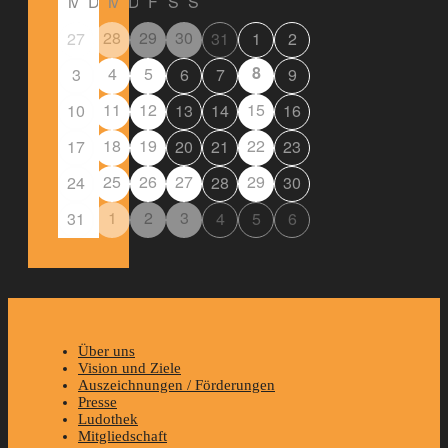
M
D
M
D
F
S
S
28
29
30
27
31
1
2
8
4
5
3
6
7
9
11
12
15
10
13
14
16
18
19
22
17
20
21
23
25
26
27
29
24
28
30
1
2
3
31
4
5
6
Über uns
Vision und Ziele
Auszeichnungen / Förderungen
Presse
Ludothek
Mitgliedschaft