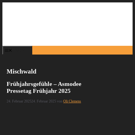
Zum
Inhalt
springen
Menü
Mischwald
Frühjahrsgefühle – Asmodee
Pressetag Frühjahr 2025
24. Februar 2025
24. Februar 2025
von
Oli Clemens