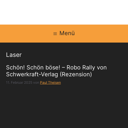
Zum
Inhalt
springen
Menü
Laser
Schön! Schön böse! – Robo Rally von
Schwerkraft-Verlag (Rezension)
11. Februar 2025
von
Paul Theisen