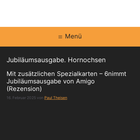
Zum
Inhalt
springen
Menü
Jubiläumsausgabe. Hornochsen
Mit zusätzlichen Spezialkarten – 6nimmt
Jubiläumsausgabe von Amigo
(Rezension)
16. Februar 2025
von
Paul Theisen